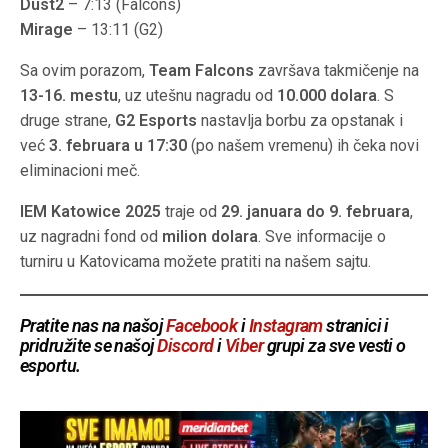
Dust2
– 7:13 (Falcons)
Mirage
– 13:11 (G2)
Sa ovim porazom,
Team Falcons
završava takmičenje na
13-16. mestu
, uz utešnu nagradu od
10.000 dolara
. S
druge strane,
G2 Esports
nastavlja borbu za opstanak i
već
3. februara u 17:30
(po našem vremenu) ih čeka novi
eliminacioni meč.
IEM Katowice 2025
traje od
29. januara do 9. februara
,
uz nagradni fond od
milion dolara
. Sve informacije o
turniru u Katovicama možete pratiti na našem sajtu.
Pratite nas na našoj
Facebook
i
Instagram
stranici i
pridružite se našoj
Discord
i
Viber
grupi za sve vesti o
esportu.