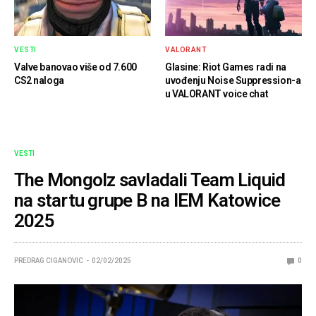
VESTI
VALORANT
Valve banovao više od 7.600
Glasine: Riot Games radi na
CS2 naloga
uvođenju Noise Suppression-a
u VALORANT voice chat
VESTI
The Mongolz savladali Team Liquid
na startu grupe B na IEM Katowice
2025
PREDRAG CIGANOVIC
02/02/2025
0