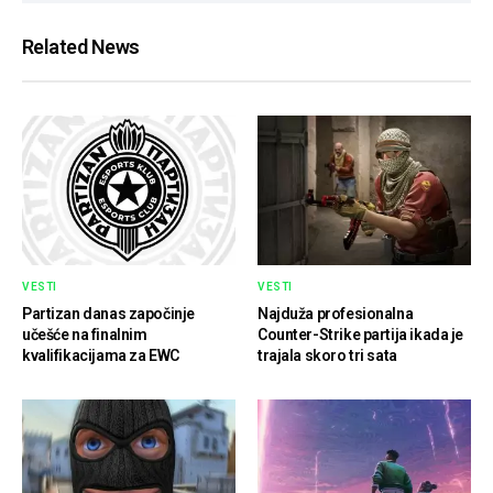
Related News
VESTI
VESTI
Partizan danas započinje
Najduža profesionalna
učešće na finalnim
Counter-Strike partija ikada je
kvalifikacijama za EWC
trajala skoro tri sata