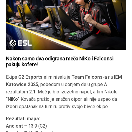
Nakon samo dva odigrana meča NiKo i Falconsi
pakuju kofere!
Ekipa
G2 Esports
eliminisala je
Team Falcons-a
na
IEM
Katowice 2025
, pobedom u donjem delu grupe A
rezultatom
2:1
. Meč je bio izuzetno napet, a tim Nikole
“NiKo”
Kovača pružio je snažan otpor, ali nije uspeo da
izbori opstanak na turniru protiv svoje bivše ekipe.
Rezultati mapa:
Ancient
– 13:9 (G2)