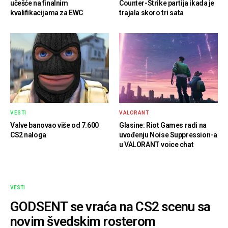
učešće na finalnim
Counter-Strike partija ikada je
kvalifikacijama za EWC
trajala skoro tri sata
VESTI
VALORANT
Valve banovao više od 7.600
Glasine: Riot Games radi na
CS2 naloga
uvođenju Noise Suppression-a
u VALORANT voice chat
VESTI
GODSENT se vraća na CS2 scenu sa
novim švedskim rosterom