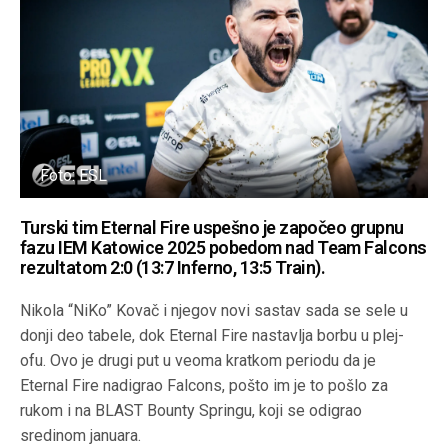
Foto: ESL
Turski tim Eternal Fire uspešno je započeo grupnu
fazu IEM Katowice 2025 pobedom nad Team Falcons
rezultatom 2:0 (13:7 Inferno, 13:5 Train).
Nikola “NiKo” Kovač i njegov novi sastav sada se sele u
donji deo tabele, dok Eternal Fire nastavlja borbu u plej-
ofu. Ovo je drugi put u veoma kratkom periodu da je
Eternal Fire nadigrao Falcons, pošto im je to pošlo za
rukom i na BLAST Bounty Springu, koji se odigrao
sredinom januara.