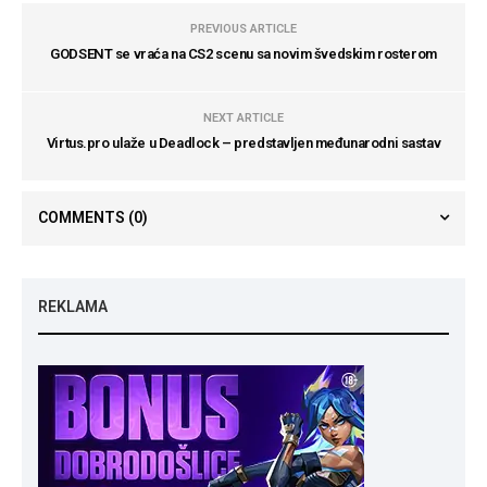
PREVIOUS ARTICLE
GODSENT se vraća na CS2 scenu sa novim švedskim rosterom
NEXT ARTICLE
Virtus.pro ulaže u Deadlock – predstavljen međunarodni sastav
COMMENTS
(0)
REKLAMA