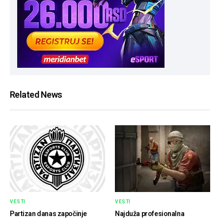
Related News
VESTI
VESTI
Partizan danas započinje
Najduža profesionalna