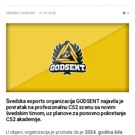
PREDRAG CIGANOVIC
31/01/2025
0
Švedska esports organizacija
GODSENT
najavila je
povratak na profesionalnu CS2 scenu sa
novim
švedskim timom
, uz planove za ponovno pokretanje
CS2 akademije.
U objavi, organizacija je priznala da je
2024. godina bila