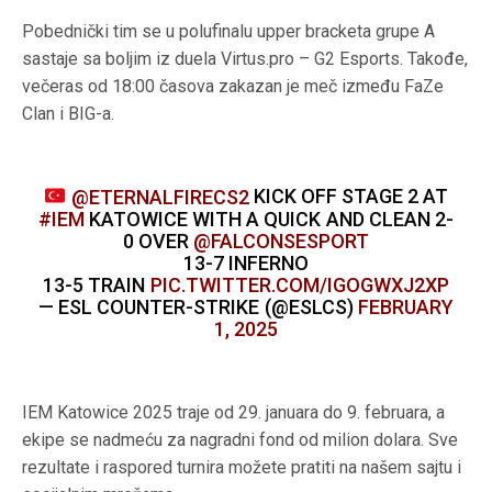
Pobednički tim se u polufinalu upper bracketa grupe A
sastaje sa boljim iz duela Virtus.pro – G2 Esports. Takođe,
večeras od 18:00 časova zakazan je meč između FaZe
Clan i BIG-a.
@ETERNALFIRECS2
KICK OFF STAGE 2 AT
#IEM
KATOWICE WITH A QUICK AND CLEAN 2-
0 OVER
@FALCONSESPORT
13-7 INFERNO
13-5 TRAIN
PIC.TWITTER.COM/IGOGWXJ2XP
— ESL COUNTER-STRIKE (@ESLCS)
FEBRUARY
1, 2025
IEM Katowice 2025 traje od 29. januara do 9. februara, a
ekipe se nadmeću za nagradni fond od milion dolara. Sve
rezultate i raspored turnira možete pratiti na našem sajtu i