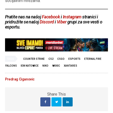
socijalnim mrežama.
Pratite nas na našoj
Facebook
i
Instagram
stranici i
pridružite se našoj
Discord
i
Viber
grupi za sve vesti o
esportu.
TAGS
COUNTER STRIKE
CS2
CSGO
ESPORTS
ETERNAL FIRE
FALCONS
IEM KATOWICE
NIKO
W0XIC
XANTARES
Predrag Ciganovic
Share This