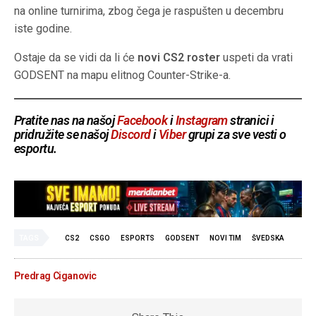
na online turnirima, zbog čega je raspušten u decembru
iste godine.
Ostaje da se vidi da li će
novi CS2 roster
uspeti da vrati
GODSENT na mapu elitnog Counter-Strike-a.
Pratite nas na našoj
Facebook
i
Instagram
stranici i
pridružite se našoj
Discord
i
Viber
grupi za sve vesti o
esportu.
TAGS
CS2
CSGO
ESPORTS
GODSENT
NOVI TIM
ŠVEDSKA
Predrag Ciganovic