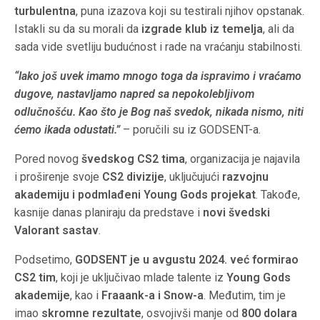
turbulentna
, puna izazova koji su testirali njihov opstanak.
Istakli su da su morali da
izgrade klub iz temelja
, ali da
sada vide svetliju budućnost i rade na vraćanju stabilnosti.
“Iako još uvek imamo mnogo toga da ispravimo i vraćamo
dugove, nastavljamo napred sa nepokolebljivom
odlučnošću. Kao što je Bog naš svedok, nikada nismo, niti
ćemo ikada odustati.”
– poručili su iz GODSENT-a.
Pored novog
švedskog CS2 tima
, organizacija je najavila
i proširenje svoje
CS2 divizije
, uključujući
razvojnu
akademiju i podmlađeni Young Gods projekat
. Takođe,
kasnije danas planiraju da predstave i
novi švedski
Valorant sastav
.
Podsetimo,
GODSENT je u avgustu 2024. već formirao
CS2 tim
, koji je uključivao mlade talente iz
Young Gods
akademije
, kao i
Fraaank-a i Snow-a
. Međutim, tim je
imao
skromne rezultate
, osvojivši manje od
800 dolara