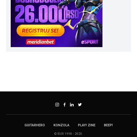
GUITARHERO
KONZOLA
PLAY! ZINE
BEEP!
© RUR 1998 - 2020.