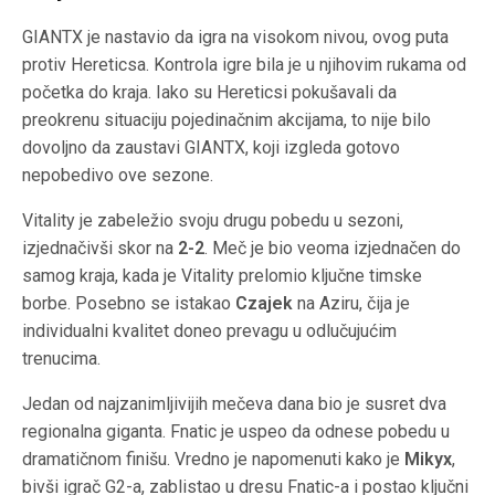
GIANTX je nastavio da igra na visokom nivou, ovog puta
protiv Hereticsa. Kontrola igre bila je u njihovim rukama od
početka do kraja. Iako su Hereticsi pokušavali da
preokrenu situaciju pojedinačnim akcijama, to nije bilo
dovoljno da zaustavi GIANTX, koji izgleda gotovo
nepobedivo ove sezone.
Vitality je zabeležio svoju drugu pobedu u sezoni,
izjednačivši skor na
2-2
. Meč je bio veoma izjednačen do
samog kraja, kada je Vitality prelomio ključne timske
borbe. Posebno se istakao
Czajek
na Aziru, čija je
individualni kvalitet doneo prevagu u odlučujućim
trenucima.
Jedan od najzanimljivijih mečeva dana bio je susret dva
regionalna giganta. Fnatic je uspeo da odnese pobedu u
dramatičnom finišu. Vredno je napomenuti kako je
Mikyx
,
bivši igrač G2-a, zablistao u dresu Fnatic-a i postao ključni