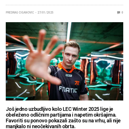
PREDRAG CIGANOVIC
27/01/2025
0
Još jedno uzbudljivo kolo LEC Winter 2025 lige je
obeleženo odličnim partijama i napetim okršajima.
Favoriti su ponovo pokazali zašto su na vrhu, ali nije
manjkalo ni neočekivanih obrta.