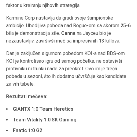
faktor u kreiranju njihovih strategija.
Karmine Corp nastavlja da gradi svoje šampionske
ambicije. Ubedljiva pobeda nad Rogue-om sa skorom
25-6
bila je demonstracija sile.
Canna
na Jayceu bio je
nezaustavljiv, završivši meč sa impresivnih 13 killova.
Dan je zaključen sigurnom pobedom KOI-a nad BDS-om.
KOI je kontrolisao igru od samog početka, ne ostavivši
protivniku ni trunku nade za preokret. Ovo im je treća
pobeda u sezoni, što ih dodatno učvršćuje kao kandidate
za vrh tabele.
Rezultati mečeva:
GIANTX 1:0 Team Heretics
Team Vitality 1:0 SK Gaming
Fnatic 1:0 G2