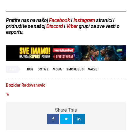
Pratite nas na našoj
Facebook
i
Instagram
stranici i
pridružite se našoj
Discord
i
Viber
grupi za sve vesti o
esportu.
TAGS
BUG
DOTA 2
MOBA
SMOKE BUG
VALVE
Bozidar Radovanovic
Share This