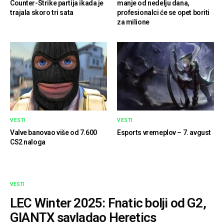
Counter-Strike partija ikada je
manje od nedelju dana,
trajala skoro tri sata
profesionalci će se opet boriti
za milione
VESTI
VESTI
Valve banovao više od 7.600
Esports vremeplov – 7. avgust
CS2 naloga
VESTI
LEC Winter 2025: Fnatic bolji od G2,
GIANTX savladao Heretics