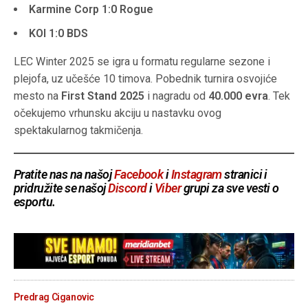
Karmine Corp 1:0 Rogue
KOI 1:0 BDS
LEC Winter 2025 se igra u formatu regularne sezone i
plejofa, uz učešće 10 timova. Pobednik turnira osvojiće
mesto na
First Stand 2025
i nagradu od
40.000 evra
. Tek
očekujemo vrhunsku akciju u nastavku ovog
spektakularnog takmičenja.
Pratite nas na našoj
Facebook
i
Instagram
stranici i
pridružite se našoj
Discord
i
Viber
grupi za sve vesti o
esportu.
Predrag Ciganovic