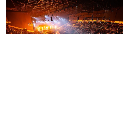
BLAST je zvanično otkrio datume za dugo očekivani
BLAST.tv Austin Major, kao i za Major Regional
Qualifiers (MRQ) koji će prethoditi ovom prestižnom
događaju.
BLAST.tv Austin Major će se održati od
3. do 22. juna
2025. godine
i predstavlja istorijski trenutak za Counter-
Strike zajednicu kao prvi Major sa čak 32 tima. Događaj će