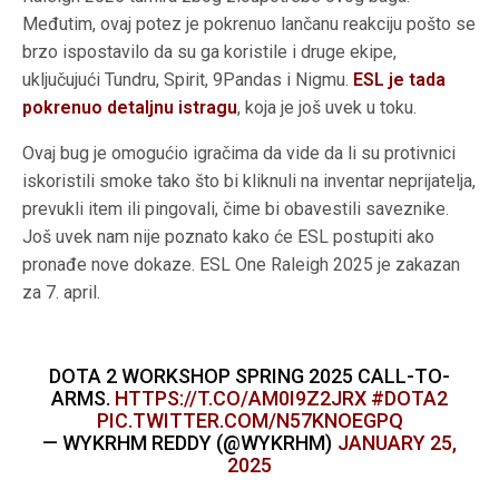
Međutim, ovaj potez je pokrenuo lančanu reakciju pošto se
brzo ispostavilo da su ga koristile i druge ekipe,
uključujući Tundru, Spirit, 9Pandas i Nigmu.
ESL je tada
pokrenuo detaljnu istragu
, koja je još uvek u toku.
Ovaj bug je omogućio igračima da vide da li su protivnici
iskoristili smoke tako što bi kliknuli na inventar neprijatelja,
prevukli item ili pingovali, čime bi obavestili saveznike.
Još uvek nam nije poznato kako će ESL postupiti ako
pronađe nove dokaze. ESL One Raleigh 2025 je zakazan
za 7. april.
DOTA 2 WORKSHOP SPRING 2025 CALL-TO-
ARMS.
HTTPS://T.CO/AM0I9Z2JRX
#DOTA2
PIC.TWITTER.COM/N57KNOEGPQ
— WYKRHM REDDY (@WYKRHM)
JANUARY 25,
2025