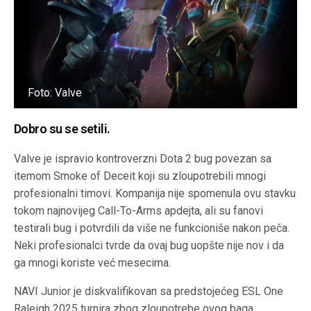
Foto: Valve
Dobro su se setili.
Valve je ispravio kontroverzni Dota 2 bug povezan sa
itemom Smoke of Deceit koji su zloupotrebili mnogi
profesionalni timovi. Kompanija nije spomenula ovu stavku
tokom najnovijeg Call-To-Arms apdejta, ali su fanovi
testirali bug i potvrdili da više ne funkcioniše nakon peča.
Neki profesionalci tvrde da ovaj bug uopšte nije nov i da
ga mnogi koriste već mesecima.
NAVI Junior je diskvalifikovan sa predstojećeg ESL One
Raleigh 2025 turnira zbog zloupotrebe ovog baga.