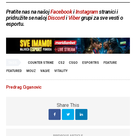
Pratite nas na našoj
Facebook
i
Instagram
stranici i
pridružite se našoj
Discord
i
Viber
grupi za sve vesti o
esportu.
TAGS
COUNTER STRIKE
CS2
CSGO
ESPORTRS
FEATURE
FEATURED
MOUZ
VALVE
VITALITY
Predrag Ciganovic
Share This
PREVIOUS ARTICLE