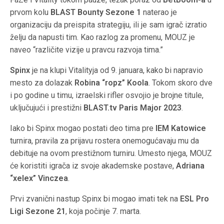
prvom kolu
BLAST Bounty Sezone 1
naterao je
organizaciju da preispita strategiju, ili je sam igrač izratio
želju da napusti tim. Kao razlog za promenu, MOUZ je
naveo “različite vizije u pravcu razvoja tima.”
Spinx
je na klupi Vitalityja od 9. januara, kako bi napravio
mesto za dolazak
Robina “ropz” Koola
. Tokom skoro dve
i po godine u timu, izraelski rifler osvojio je brojne titule,
uključujući i prestižni
BLAST.tv Paris Major 2023
.
Iako bi Spinx mogao postati deo tima pre
IEM Katowice
turnira, pravila za prijavu rostera onemogućavaju mu da
debituje na ovom prestižnom turniru. Umesto njega, MOUZ
će koristiti igrača iz svoje akademske postave,
Adriana
“xelex” Vinczea
.
Prvi zvanični nastup Spinx bi mogao imati tek na
ESL Pro
Ligi Sezone 21
, koja počinje 7. marta.