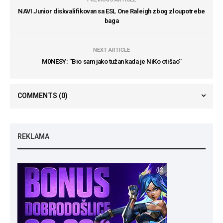
NAVI Junior diskvalifikovan sa ESL One Raleigh zbog zloupotrebe
baga
NEXT ARTICLE
M0NESY: ''Bio sam jako tužan kada je NiKo otišao''
COMMENTS
(0)
REKLAMA