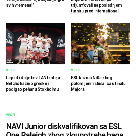
svih vremena!”
trijumfovali na poslednjem
turniru pred International
VESTI
VESTI
Liquid i dalje bez LAN trofeja:
ESL kaznio NiKa zbog
Betclic kaznio greške i
polomljenih slušalica u finalu
podigao pehar u Stokholmu
Majora
VESTI
NAVI Junior diskvalifikovan sa ESL
One Raleigh zbog zloupotrebe baga