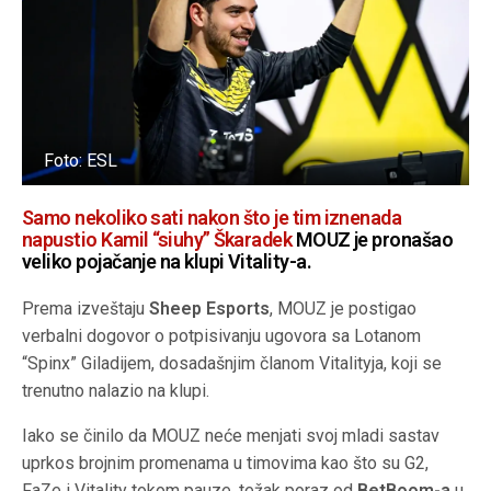
Foto: ESL
Samo nekoliko sati nakon što je tim iznenada
napustio Kamil “⁠siuhy⁠” Škaradek
MOUZ je pronašao
veliko pojačanje na klupi Vitality-a.
Prema izveštaju
Sheep Esports
, MOUZ je postigao
verbalni dogovor o potpisivanju ugovora sa Lotanom
“Spinx” Giladijem, dosadašnjim članom Vitalityja, koji se
trenutno nalazio na klupi.
Iako se činilo da MOUZ neće menjati svoj mladi sastav
uprkos brojnim promenama u timovima kao što su G2,
FaZe i Vitality tokom pauze, težak poraz od
BetBoom-a
u