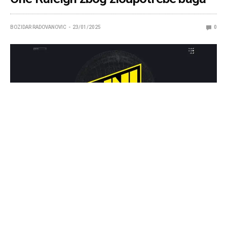
BOZIDAR RADOVANOVIC
23/01/2025
0
Bug su koristili i Nigma Galaxy, Team Spirit i Tundra
Esports.
Organizatori predstojećeg
Dota 2 turnira
ESL One
Raleigh 2025, zvanično su diskvalifikovali pobednike WEU
kvalifikacija, NAVI Junior, zbog zloupotrebe smoke baga.
Zameniće ih drugoplasirana ekipa AVULUS.