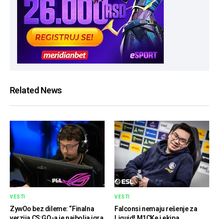
Related News
VESTI
VESTI
ZywOo bez dileme: “Finalna
Falconsi nemaju rešenje za
verzija CS:GO-a je najbolja igra
Liquid! M1CKe i ekipa