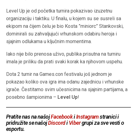
Level Up je od početka turnira pokazivao izuzetnu
organizaciju i taktiku. U finalu, u kojem su se susreli sa
ekipom na čijem čelu je bio Kosta ”miniorc” Stankovski,
dominirali su zahvaljujući vrhunskom odabiru heroja i
sjajnim odlukama u ključnim momentima.
Iako nije bilo prenosa uživo, publika prisutna na turniru
imala je priliku da prati svaki korak ka njihovom uspehu.
Dota 2 turnir na Games.con festivalu još jednom je
pokazao koliko ova igra ima odanu zajednicu i vrhunske
igrače. Čestitamo svim učesnicima na sjajnim partijama, a
posebno šampionima –
Level Up
!
Pratite nas na našoj
Facebook
i
Instagram
stranici i
pridružite se našoj
Discord
i
Viber
grupi za sve vesti o
esportu.