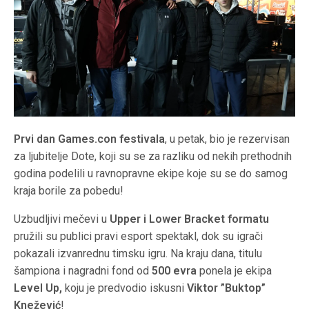
Prvi dan Games.con festivala
, u petak, bio je rezervisan
za ljubitelje Dote, koji su se za razliku od nekih prethodnih
godina podelili u ravnopravne ekipe koje su se do samog
kraja borile za pobedu!
Uzbudljivi mečevi u
Upper i Lower Bracket formatu
pružili su publici pravi esport spektakl, dok su igrači
pokazali izvanrednu timsku igru. Na kraju dana, titulu
šampiona i nagradni fond od
500 evra
ponela je ekipa
Level Up,
koju je predvodio iskusni
Viktor ”Buktop”
Knežević
!