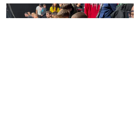
Fudbalski deo nedelje na Games.con festivalu bio je
rezervisan za EA FC24 turnir, organizovan u saradnji
sa Polygon Academy, koja je pružila profesionalnu
podršku u vođenju događaja.
Na turniru je učestvovalo
32 igrača
, a nakon uzbudljivih
mečeva i napete završnice, titulu šampiona odneo je
Nemanja Pejović
, koji je osvojio najveći deo nagradnog