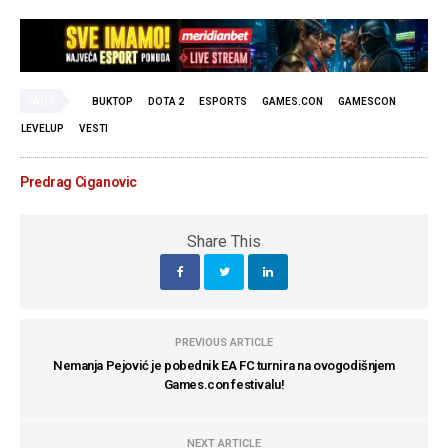
TAGS
BUKTOP
DOTA 2
ESPORTS
GAMES.CON
GAMESCON
LEVELUP
VESTI
Predrag Ciganovic
Share This
PREVIOUS ARTICLE
Nemanja Pejović je pobednik EA FC turnira na ovogodišnjem
Games.con festivalu!
NEXT ARTICLE