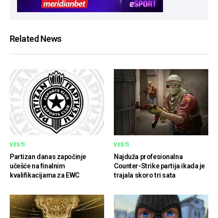
Related News
VESTI
VESTI
Partizan danas započinje
Najduža profesionalna
učešće na finalnim
Counter-Strike partija ikada je
kvalifikacijama za EWC
trajala skoro tri sata