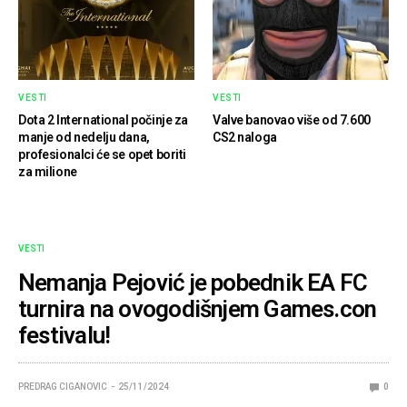
VESTI
VESTI
Dota 2 International počinje za
Valve banovao više od 7.600
manje od nedelju dana,
CS2 naloga
profesionalci će se opet boriti
za milione
VESTI
Nemanja Pejović je pobednik EA FC
turnira na ovogodišnjem Games.con
festivalu!
PREDRAG CIGANOVIC
25/11/2024
0