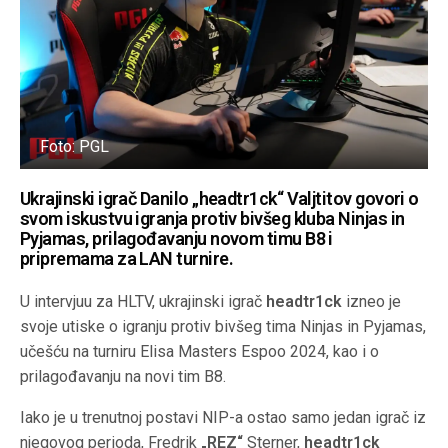
Foto: PGL
Ukrajinski igrač Danilo „headtr1ck“ Valjtitov govori o
svom iskustvu igranja protiv bivšeg kluba Ninjas in
Pyjamas, prilagođavanju novom timu B8 i
pripremama za LAN turnire.
U intervjuu za HLTV, ukrajinski igrač
headtr1ck
izneo je
svoje utiske o igranju protiv bivšeg tima Ninjas in Pyjamas,
učešću na turniru Elisa Masters Espoo 2024, kao i o
prilagođavanju na novi tim B8.
Iako je u trenutnoj postavi NIP-a ostao samo jedan igrač iz
njegovog perioda, Fredrik
„REZ“
Sterner,
headtr1ck