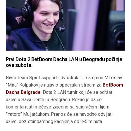
Prvi Dota 2 BetBoom Dacha LAN u Beogradu počinje
ove subote.
Bivši Team Spirit support i dvostruki TI šampion Miroslav
”Mira” Kolpakov je najavio specijalan stream za
BetBoom
Dacha Belgrade
, Dota 2 LAN turnir koji će se održati
uživo u Sava Centru u Beogradu. Rekao je da će
komentarisati mečeve zajedno sa saigračem Ilijom
”Yatoro” Muljarčukom. Prenos će se navodno odvijati
uživo, bez standardnog kašnjenja od 3-5 minuta.