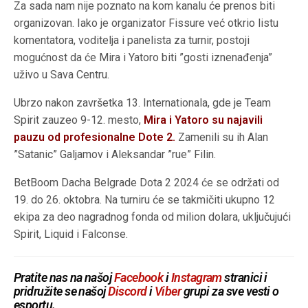
Za sada nam nije poznato na kom kanalu će prenos biti
organizovan. Iako je organizator Fissure već otkrio listu
komentatora, voditelja i panelista za turnir, postoji
mogućnost da će Mira i Yatoro biti ”gosti iznenađenja”
uživo u Sava Centru.
Ubrzo nakon završetka 13. Internationala, gde je Team
Spirit zauzeo 9-12. mesto,
Mira i Yatoro su najavili
pauzu od profesionalne Dote 2.
Zamenili su ih Alan
”Satanic” Galjamov i Aleksandar ”rue” Filin.
BetBoom Dacha Belgrade Dota 2 2024 će se održati od
19. do 26. oktobra. Na turniru će se takmičiti ukupno 12
ekipa za deo nagradnog fonda od milion dolara, uključujući
Spirit, Liquid i Falconse.
Pratite nas na našoj
Facebook
i
Instagram
stranici i
pridružite se našoj
Discord
i
Viber
grupi za sve vesti o
esportu.