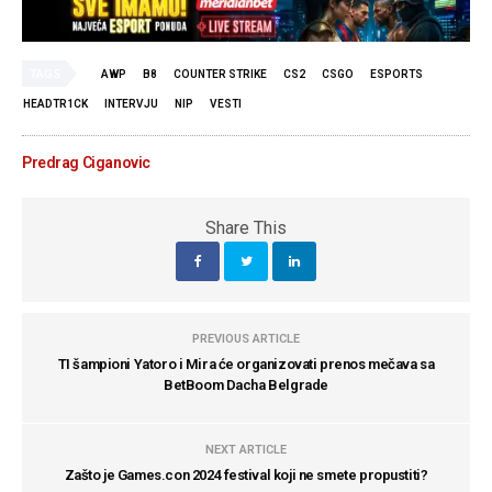
TAGS
AWP
B8
COUNTER STRIKE
CS2
CSGO
ESPORTS
HEADTR1CK
INTERVJU
NIP
VESTI
Predrag Ciganovic
Share This
PREVIOUS ARTICLE
TI šampioni Yatoro i Mira će organizovati prenos mečava sa
BetBoom Dacha Belgrade
NEXT ARTICLE
Zašto je Games.con 2024 festival koji ne smete propustiti?