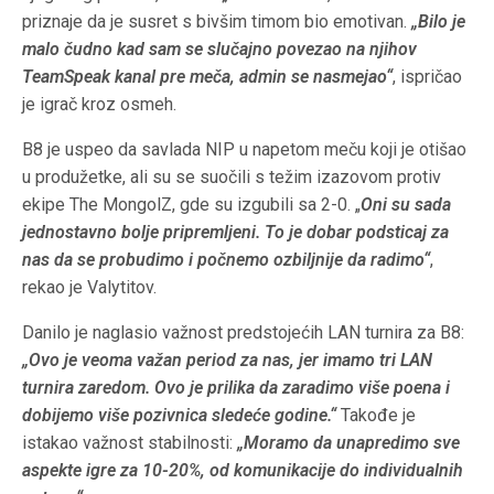
priznaje da je susret s bivšim timom bio emotivan.
„Bilo je
malo čudno kad sam se slučajno povezao na njihov
TeamSpeak kanal pre meča, admin se nasmejao“
, ispričao
je igrač kroz osmeh.
B8 je uspeo da savlada NIP u napetom meču koji je otišao
u produžetke, ali su se suočili s težim izazovom protiv
ekipe The MongolZ, gde su izgubili sa 2-0. „
Oni su sada
jednostavno bolje pripremljeni. To je dobar podsticaj za
nas da se probudimo i počnemo ozbiljnije da radimo“
,
rekao je Valytitov.
Danilo je naglasio važnost predstojećih LAN turnira za B8:
„Ovo je veoma važan period za nas, jer imamo tri LAN
turnira zaredom. Ovo je prilika da zaradimo više poena i
dobijemo više pozivnica sledeće godine.“
Takođe je
istakao važnost stabilnosti:
„Moramo da unapredimo sve
aspekte igre za 10-20%, od komunikacije do individualnih