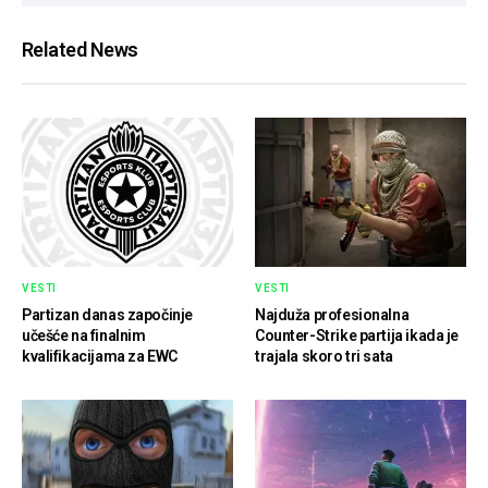
Related News
VESTI
VESTI
Partizan danas započinje
Najduža profesionalna
učešće na finalnim
Counter-Strike partija ikada je
kvalifikacijama za EWC
trajala skoro tri sata