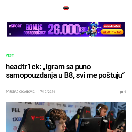
VESTI
headtr1ck: „Igram sa puno
samopouzdanja u B8, svi me poštuju“
PREDRAG CIGANOVIC
17/10/2024
0