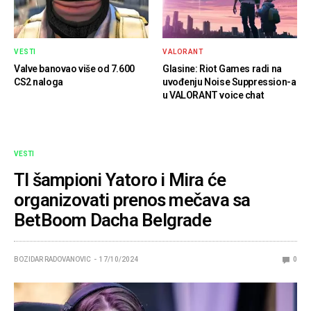
VESTI
VALORANT
Valve banovao više od 7.600
Glasine: Riot Games radi na
CS2 naloga
uvođenju Noise Suppression-a
u VALORANT voice chat
VESTI
TI šampioni Yatoro i Mira će
organizovati prenos mečava sa
BetBoom Dacha Belgrade
BOZIDAR RADOVANOVIC
17/10/2024
0