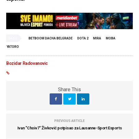
TAGS
BETBOOM DACHA BELGRADE
DOTA 2
MIRA
MOBA
YATORO
Bozidar Radovanovic
Share This
PREVIOUS ARTICLE
Ivan ''Choiv7'' Živković potpisao za Lausanne-Sport Esports