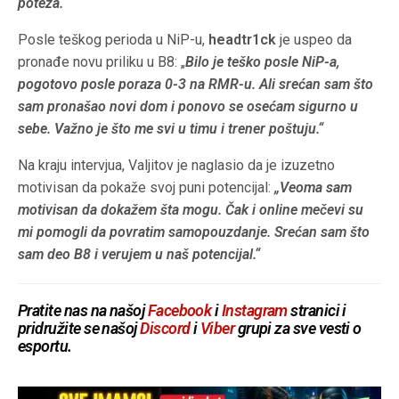
poteza.“
Posle teškog perioda u NiP-u,
headtr1ck
je uspeo da
pronađe novu priliku u B8: „
Bilo je teško posle NiP-a,
pogotovo posle poraza 0-3 na RMR-u. Ali srećan sam što
sam pronašao novi dom i ponovo se osećam sigurno u
sebe. Važno je što me svi u timu i trener poštuju.“
Na kraju intervjua, Valjitov je naglasio da je izuzetno
motivisan da pokaže svoj puni potencijal:
„Veoma sam
motivisan da dokažem šta mogu. Čak i online mečevi su
mi pomogli da povratim samopouzdanje. Srećan sam što
sam deo B8 i verujem u naš potencijal.“
Pratite nas na našoj
Facebook
i
Instagram
stranici i
pridružite se našoj
Discord
i
Viber
grupi za sve vesti o
esportu.