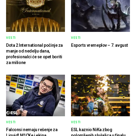
VESTI
VESTI
Dota 2 International počinje za
Esports vremeplov – 7. avgust
manje od nedelju dana,
profesionalci će se opet boriti
za milione
VESTI
VESTI
Falconsi nemaju rešenje za
ESL kaznio NiKa zbog
Liquid! M1CKe i ekipa
polomljenih slušalica u finalu