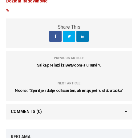
Bozidar Radovanovic
Share This
PREVIOUS ARTICLE
Saika prelazi iz BetBoom-a u Tundru
NEXT ARTICLE
Noone: ''Spirit je i dalje odličan tim, ali imaju jednu slabu tačku''
COMMENTS
(0)
REKLAMA