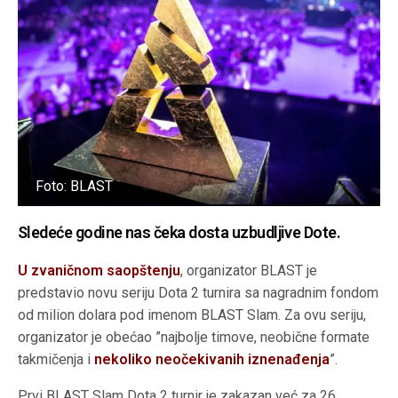
Foto: BLAST
Sledeće godine nas čeka dosta uzbudljive Dote.
U zvaničnom saopštenju
, organizator BLAST je
predstavio novu seriju Dota 2 turnira sa nagradnim fondom
od milion dolara pod imenom BLAST Slam. Za ovu seriju,
organizator je obećao ”najbolje timove, neobične formate
takmičenja i
nekoliko neočekivanih iznenađenja
”.
Prvi BLAST Slam Dota 2 turnir je zakazan već za 26.