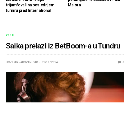
trijumfovali na poslednjem
Majora
turniru pred International
VESTI
Saika prelazi iz BetBoom-a u Tundru
BOZIDAR RADOVANOVIC
02/10/2024
0