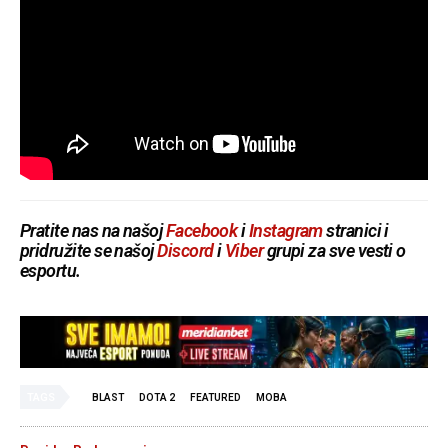
Pratite nas na našoj
Facebook
i
Instagram
stranici i
pridružite se našoj
Discord
i
Viber
grupi za sve vesti o
esportu.
TAGS
BLAST
DOTA 2
FEATURED
MOBA