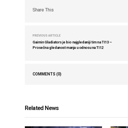
Share This
PREVIOUS ARTICLE
Gaimin Gladiators je bio najgledaniji tim na TI13 –
Prosečna gledanost manja u odnosu na TI12
COMMENTS
(0)
Related News