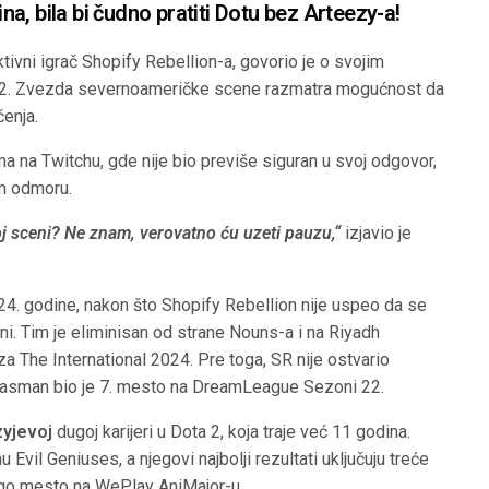
dina, bila bi čudno pratiti Dotu bez Arteezy-a!
tivni igrač Shopify Rebellion-a, govorio je o svojim
 2. Zvezda severnoameričke scene razmatra mogućnost da
enja.
a na Twitchu, gde nije bio previše siguran u svoj odgovor,
om odmoru.
lnoj sceni? Ne znam, verovatno ću uzeti pauzu,“
izjavio je
24. godine, nakon što Shopify Rebellion nije uspeo da se
ni. Tim je eliminisan od strane Nouns-a i na Riyadh
za The International 2024. Pre toga, SR nije ostvario
i plasman bio je 7. mesto na DreamLeague Sezoni 22.
yjevoj
dugoj karijeri u Dota 2, koja traje već 11 godina.
Evil Geniuses, a njegovi najbolji rezultati uključuju treće
ugo mesto na WePlay AniMajor-u.