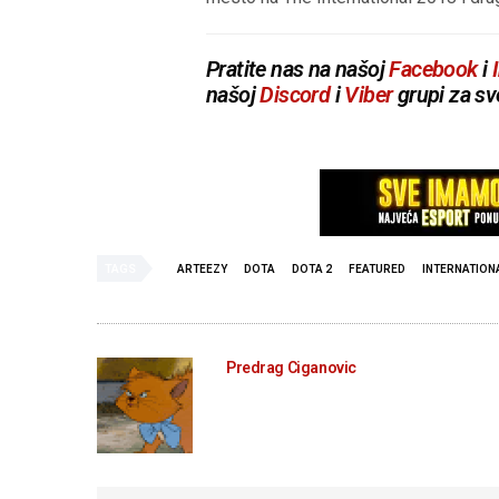
Pratite nas na našoj
Facebook
i
našoj
Discord
i
Viber
grupi za sv
TAGS
ARTEEZY
DOTA
DOTA 2
FEATURED
INTERNATION
Predrag Ciganovic