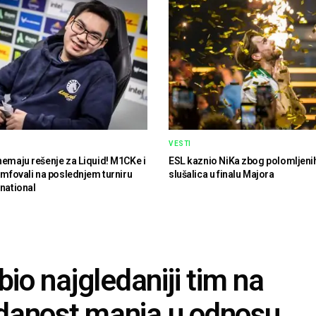
VESTI
nemaju rešenje za Liquid! M1CKe i
ESL kaznio NiKa zbog polomljeni
jumfovali na poslednjem turniru
slušalica u finalu Majora
rnational
bio najgledaniji tim na
danost manja u odnosu