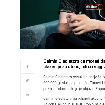
Gaimin Gladiators će morati d
ako im je za utehu, bili su najgl
Gaimin Gladiators privukli su najviše
600.000 gledalaca po meču. Timovi Liq
prema podacima koje je objavio Espor
Gaimin Gladiators su odigrali ukupno 1
Falcons, ali oni nisu ušli u top 5 najgl