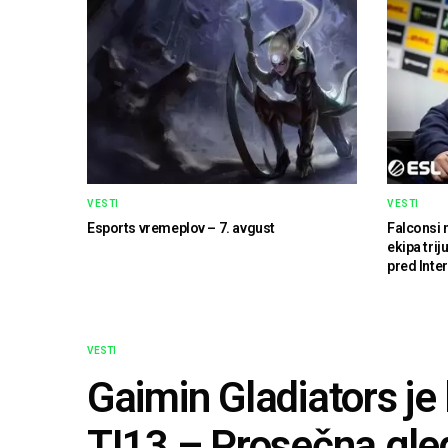
VESTI
VESTI
Esports vremeplov – 7. avgust
Falconsi 
ekipa tri
pred Inte
VESTI
Gaimin Gladiators je 
TI13 – Prosečna gle