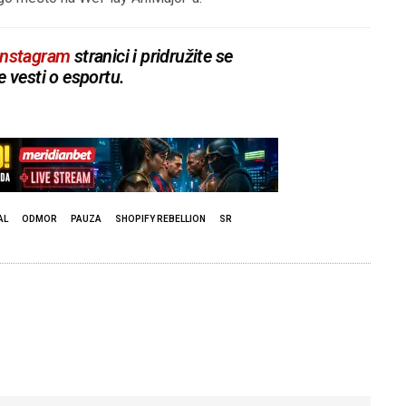
Instagram
stranici i pridružite se
e vesti o esportu.
AL
ODMOR
PAUZA
SHOPIFY REBELLION
SR