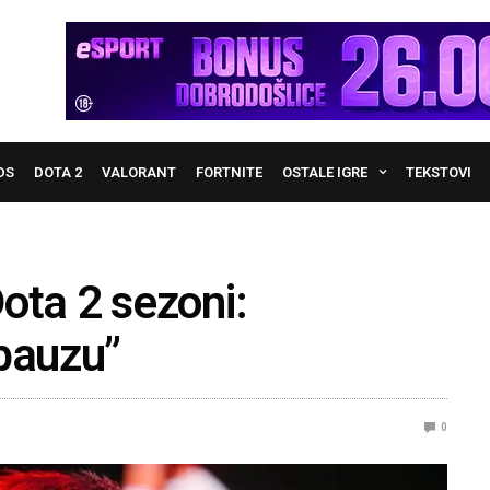
DS
DOTA 2
VALORANT
FORTNITE
OSTALE IGRE
TEKSTOVI
ota 2 sezoni:
 pauzu”
0