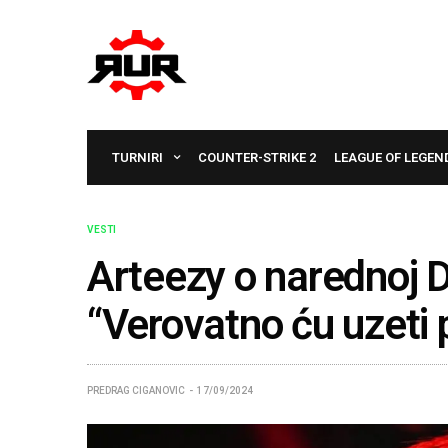
TURNIRI
COUNTER-STRIKE 2
LEAGUE OF LEGEN
VESTI
Arteezy o narednoj D
“Verovatno ću uzeti
PREDRAG CIGANOVIC
17/09/2024