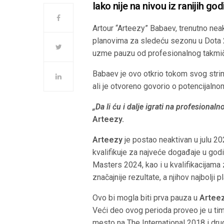
Iako nije na nivou iz ranijih go
Artour “Arteezy” Babaev, trenutno neak
planovima za sledeću sezonu u Dota
uzme pauzu od profesionalnog takmič
Babaev je ovo otkrio tokom svog strim
ali je otvoreno govorio o potencijaln
„Da li ću i dalje igrati na profesiona
Arteezy.
Arteezy
je postao neaktivan u julu 20
kvalifikuje za najveće događaje u godi
Masters 2024, kao i u kvalifikacijama 
značajnije rezultate, a njihov najbolj
Ovo bi mogla biti prva pauza u
Arteez
Veći deo ovog perioda proveo je u timu 
mesto na The International 2018 i dr