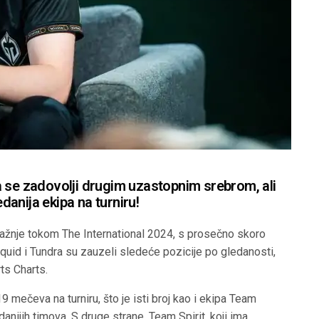
a se zadovolji drugim uzastopnim srebrom, ali
edanija ekipa na turniru!
 pažnje tokom The International 2024, s prosečno skoro
uid i Tundra su zauzeli sledeće pozicije po gledanosti,
ts Charts.
9 mečeva na turniru, što je isti broj kao i ekipa Team
edanijih timova. S druge strane, Team Spirit, koji ima