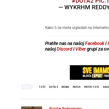
#DOTA2
PIC.
— WYKRHM REDD
Kako li će meta izgledati na Internati
Pratite nas na našoj
Facebook
i
našoj
Discord
i
Viber
grupi za sv
TAGS
7.37C
DOTA 2
MOBA
PATCH
PATCH 7.37C
VALV
Bozidar Radovanovic