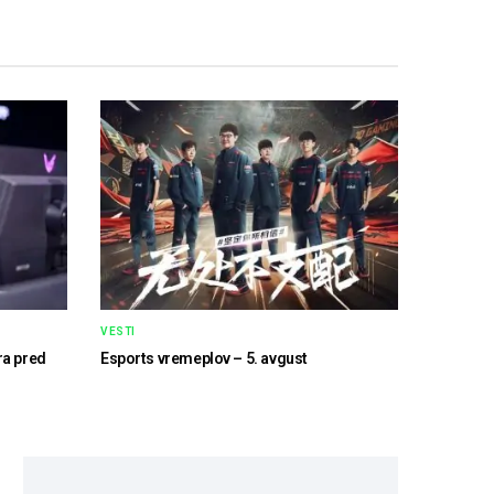
VESTI
ra pred
Esports vremeplov – 5. avgust