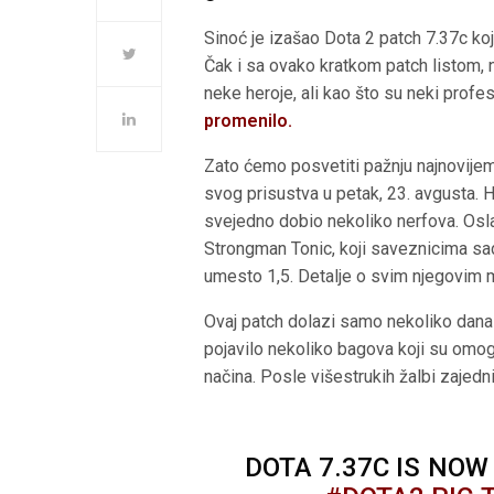
Sinoć je izašao Dota 2 patch 7.37c koj
Čak i sa ovako kratkom patch listom,
neke heroje, ali kao što su neki profes
promenilo.
Zato ćemo posvetiti pažnju najnovijem
svog prisustva u petak, 23. avgusta. He
svejedno dobio nekoliko nerfova. Osla
Strongman Tonic, koji saveznicima sa
umesto 1,5. Detalje o svim njegovim
Ovaj patch dolazi samo nekoliko dan
pojavilo nekoliko bagova koji su omog
načina. Posle višestrukih žalbi zajedni
DOTA 7.37C IS NOW 