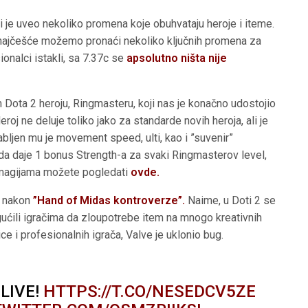
i je uveo nekoliko promena koje obuhvataju heroje i iteme.
 najčešće možemo pronaći nekoliko ključnih promena za
ionalci istakli, sa 7.37c se
apsolutno ništa nije
 Dota 2 heroju, Ringmasteru, koji nas je konačno udostojio
roj ne deluje toliko jako za standarde novih heroja, ali je
bljen mu je movement speed, ulti, kao i ”suvenir”
da daje 1 bonus Strength-a za svaki Ringmasterov level,
 magijama možete pogledati
ovde.
a nakon
”Hand of Midas kontroverze”.
Naime, u Doti 2 se
ućili igračima da zloupotrebe item na mnogo kreativnih
ce i profesionalnih igrača, Valve je uklonio bug.
LIVE!
HTTPS://T.CO/NESEDCV5ZE