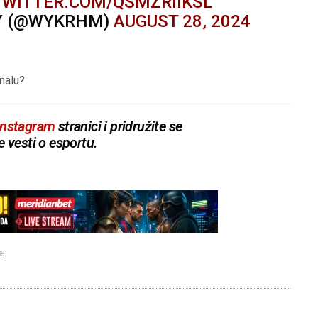
TWITTER.COM/QSMZRIIKSL
Y (@WYKRHM)
AUGUST 28, 2024
onalu?
Instagram
stranici i pridružite se
e vesti o esportu.
E