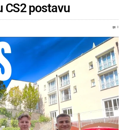
u CS2 postavu
0