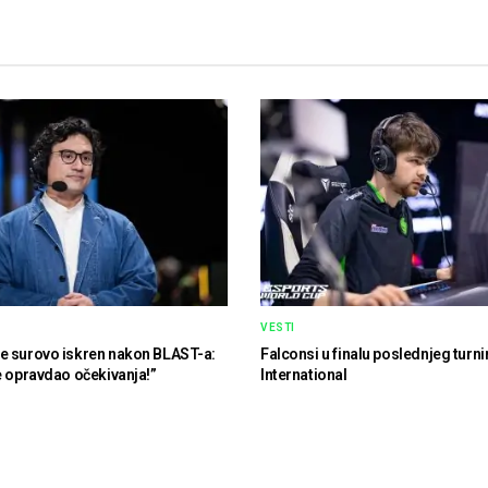
VESTI
e surovo iskren nakon BLAST-a:
Falconsi u finalu poslednjeg turni
e opravdao očekivanja!”
International