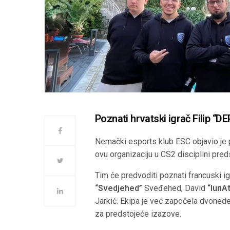
Poznati hrvatski igrač Filip “⁠
Nemački esports klub ESC objavio je 
ovu organizaciju u CS2 disciplini pred
Tim će predvoditi poznati francuski i
“Svedjehed”
Sveđehed, David
“lunAt
Jarkić. Ekipa je već započela dvonede
za predstojeće izazove.