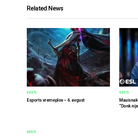
Related News
VESTI
VESTI
Esports vremeplov – 6. avgust
Mauisnak
“Donk nij
VESTI