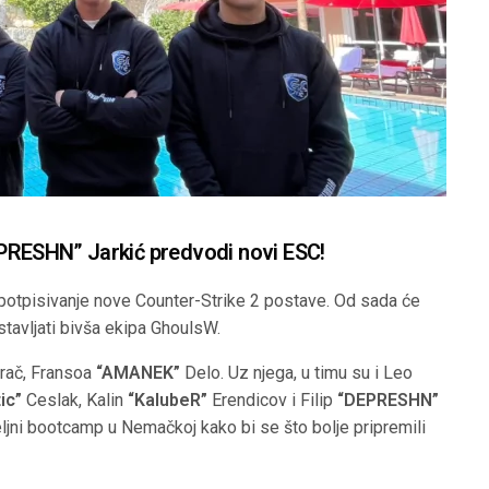
DEPRESHN⁠” Jarkić predvodi novi ESC!
potpisivanje nove Counter-Strike 2 postave. Od sada će
stavljati bivša ekipa GhoulsW.
grač, Fransoa
“AMANEK”
Delo. Uz njega, u timu su i Leo
ic”
Ceslak, Kalin
“KalubeR⁠”
Erendicov i Filip
“DEPRESHN⁠”
ljni bootcamp u Nemačkoj kako bi se što bolje pripremili