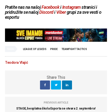
Pratite nas na našoj
Facebook
i
Instagram
stranici i
pridružite se našoj
Discord
i
Viber
grupi za sve vesti o
esportu
TAGS
LEAGUE OF LEGEDS
PRIDE
TEAMFIGHT TACTICS
Teodora Vlajić
Share This
PREVIOUS ARTICLE
STAGE, besplatna škola Esporta se otvara 2. septembra!