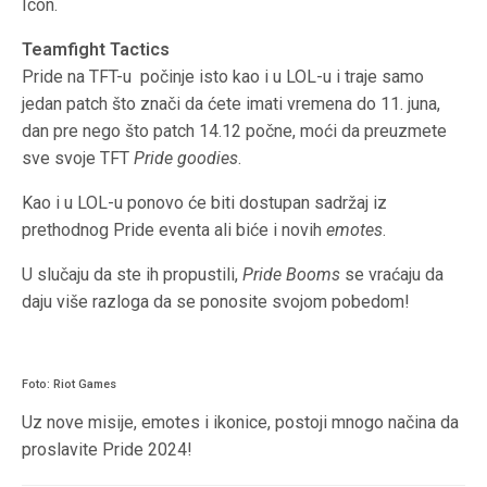
Icon.
Teamfight Tactics
Pride na TFT-u počinje isto kao i u LOL-u i traje samo
jedan patch što znači da ćete imati vremena do 11. juna,
dan pre nego što patch 14.12 počne, moći da preuzmete
sve svoje TFT
Pride goodies
.
Kao i u LOL-u ponovo će biti dostupan sadržaj iz
prethodnog Pride eventa ali biće i novih
emotes
.
U slučaju da ste ih propustili,
Pride Booms
se vraćaju da
daju više razloga da se ponosite svojom pobedom!
Foto: Riot Games
Uz nove misije, emotes i ikonice, postoji mnogo načina da
proslavite Pride 2024!