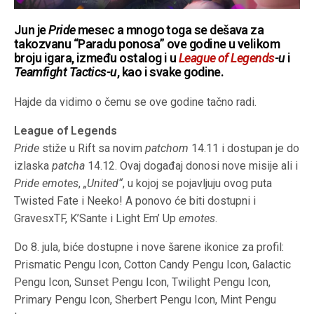
Jun je
Pride
mesec a mnogo toga se dešava za
takozvanu “Paradu ponosa” ove godine u velikom
broju igara, između ostalog i u
League of Legends
-u
i
Teamfight Tactics-u
, kao i svake godine.
Hajde da vidimo o čemu se ove godine tačno radi.
League of Legends
Pride
stiže u Rift sa novim
patchom
14.11 i dostupan je do
izlaska
patcha
14.12. Ovaj događaj donosi nove misije ali i
Pride emotes
,
„United“
, u kojoj se pojavljuju ovog puta
Twisted Fate i Neeko! A ponovo će biti dostupni i
GravesxTF, K’Sante i Light Em’ Up
emotes
.
Do 8. jula, biće dostupne i nove šarene ikonice za profil:
Prismatic Pengu Icon, Cotton Candy Pengu Icon, Galactic
Pengu Icon, Sunset Pengu Icon, Twilight Pengu Icon,
Primary Pengu Icon, Sherbert Pengu Icon, Mint Pengu