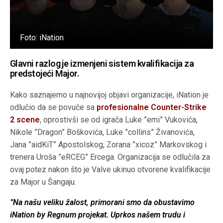
Foto: iNation
Glavni razlog je izmenjeni sistem kvalifikacija za
predstojeći Major.
Kako saznajemo u najnovijoj objavi organizacije, iNation je
odlučio da se povuče sa
profesionalne Counter-Strike
2 scene
, oprostivši se od igrača Luke ”emi” Vukovića,
Nikole ”Dragon” Boškovića, Luke ”collins” Živanovića,
Jana ”aidKiT” Apostolskog, Zorana ”xicoz” Markovskog i
trenera Uroša ”eRCEG” Ercega. Organizacija se odlučila za
ovaj potez nakon što je Valve ukinuo otvorene kvalifikacije
za Major u Šangaju.
”Na našu veliku žalost, primorani smo da obustavimo
iNation by Regnum projekat. Uprkos našem trudu i