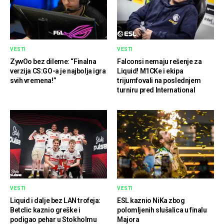
VESTI
VESTI
ZywOo bez dileme: “Finalna
Falconsi nemaju rešenje za
verzija CS:GO-a je najbolja igra
Liquid! M1CKe i ekipa
svih vremena!”
trijumfovali na poslednjem
turniru pred International
VESTI
VESTI
Liquid i dalje bez LAN trofeja:
ESL kaznio NiKa zbog
Betclic kaznio greške i
polomljenih slušalica u finalu
podigao pehar u Stokholmu
Majora