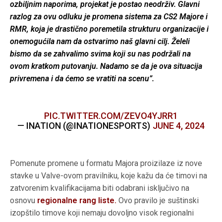
ozbiljnim naporima, projekat je postao neodrživ. Glavni
razlog za ovu odluku je promena sistema za CS2 Majore i
RMR, koja je drastično poremetila strukturu organizacije i
onemogućila nam da ostvarimo naš glavni cilj. Želeli
bismo da se zahvalimo svima koji su nas podržali na
ovom kratkom putovanju. Nadamo se da je ova situacija
privremena i da ćemo se vratiti na scenu”.
PIC.TWITTER.COM/ZEVO4YJRR1
— INATION (@INATIONESPORTS)
JUNE 4, 2024
Pomenute promene u formatu Majora proizilaze iz nove
stavke u Valve-ovom pravilniku, koje kažu da će timovi na
zatvorenim kvalifikacijama biti odabrani isključivo na
osnovu
regionalne rang liste.
Ovo pravilo je suštinski
izopštilo timove koji nemaju dovoljno visok regionalni