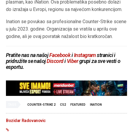
plasman, kao iNation. Ova problematika posebno dolazi
do izražaja u Evropi, regionu sa najvećom konkurencijom.
Ination se povukao sa profesionalne Counter-Strike scene
u julu 2023. godine. Organizacija se vratila u aprilu ove
godine, ali je ovaj povratak nažalost bio kratkoročan.
Pratite nas na našoj
Facebook
i
Instagram
stranici i
pridružite se našoj
Discord
i
Viber
grupi za sve vesti o
esportu.
TAGS
COUNTER-STRIKE 2
CS2
FEATURED
INATION
Bozidar Radovanovic