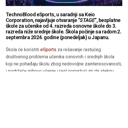
TechnoBlood eSports, u saradnji sa Keio
Corporation, najavljuje otvaranje “
STAGE
“, besplatne
škole za učenike od 4. razreda osnovne škole do 3.
razreda niže srednje škole. Škola počinje sa radom 2.
septembra 2024. godine (ponedeljak) u Japanu.
Škola će koristiti
eSports
za rešavanje rastućeg
društvenog problema učenika osnovnih i srednjih škola
koji ne pohađaju školu zbog nedovoljne zainteresovanosti,
i podržaće njihovo učenje i rast pomažući im da steknu
bolje veštine saradnje, socijalne veštine i sposobnosti
rešavanja problema. Učenici je mogu pohađati bilo onlajn ili
oflajn.
Foto: TechnoBlood eSports
Pored instrukcija trenera e-sports timova, program nudi