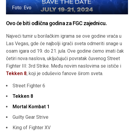
Foto: Evo
Ovo će biti odlična godina za FGC zajednicu.
Najveći turnir u borilačkim igrama se ove godine vraća u
Las Vegas, gde će najbolji igrači sveta odmeriti snage u
osam igara od 19. do 21. jula. Ove godine ćemo imati čak
četiri nova naslova, uključujući povratak čuvenog Street
Fighter III: 3rd Strike. Među novim naslovima se ističe i
Tekken 8
, koji je oduševio fanove širom sveta.
Street Fighter 6
Tekken 8
Mortal Kombat 1
Guilty Gear Strive
King of Fighter XV