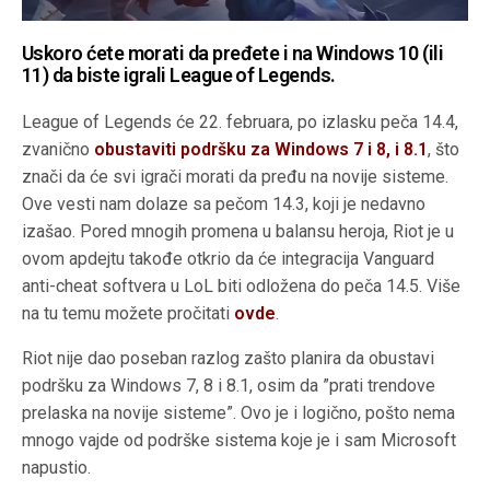
Uskoro ćete morati da pređete i na Windows 10 (ili
11) da biste igrali League of Legends.
League of Legends će 22. februara, po izlasku peča 14.4,
zvanično
obustaviti podršku za Windows 7 i 8, i 8.1
, što
znači da će svi igrači morati da pređu na novije sisteme.
Ove vesti nam dolaze sa pečom 14.3, koji je nedavno
izašao. Pored mnogih promena u balansu heroja, Riot je u
ovom apdejtu takođe otkrio da će integracija Vanguard
anti-cheat softvera u LoL biti odložena do peča 14.5. Više
na tu temu možete pročitati
ovde
.
Riot nije dao poseban razlog zašto planira da obustavi
podršku za Windows 7, 8 i 8.1, osim da ”prati trendove
prelaska na novije sisteme”. Ovo je i logično, pošto nema
mnogo vajde od podrške sistema koje je i sam Microsoft
napustio.