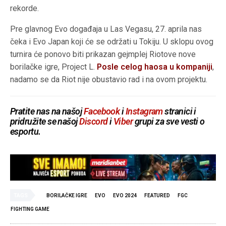
rekorde.
Pre glavnog Evo događaja u Las Vegasu, 27. aprila nas
čeka i Evo Japan koji će se održati u Tokiju. U sklopu ovog
turnira će ponovo biti prikazan gejmplej Riotove nove
borilačke igre, Project L.
Posle celog haosa u kompaniji
,
nadamo se da Riot nije obustavio rad i na ovom projektu.
Pratite nas na našoj
Facebook
i
Instagram
stranici i
pridružite se našoj
Discord
i
Viber
grupi za sve vesti o
esportu.
TAGS
BORILAČKE IGRE
EVO
EVO 2024
FEATURED
FGC
FIGHTING GAME