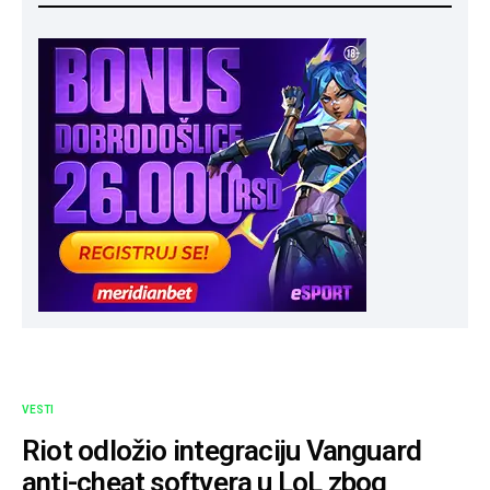
VESTI
Riot odložio integraciju Vanguard
anti-cheat softvera u LoL zbog