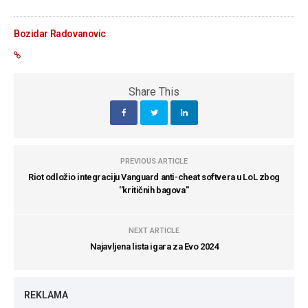
Bozidar Radovanovic
Share This
PREVIOUS ARTICLE
Riot odložio integraciju Vanguard anti-cheat softvera u LoL zbog
''kritičnih bagova''
NEXT ARTICLE
Najavljena lista igara za Evo 2024
REKLAMA