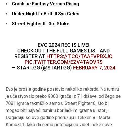
Granblue Fantasy Versus Rising
Under Night In-Birth II Sys:Celes
Street Fighter III: 3rd Strike
EVO 2024 REG IS LIVE!
CHECK OUT THE FULL GAMES LIST AND
REGISTER AT
HTTPS://T.CO/TAAFVPBXJO
PIC.TWITTER.COM/EZV4TAOVRS
— START.GG (@STARTGG)
FEBRUARY 7, 2024
Evo je prošle godine postavio nekoliko rekorda. Na turniru
je učestvovalo preko 9000 igrača iz 71 države, od čega se
7081 igrača takmičilo samo u Street Fighter 6, što bi
mogao biti najveći turnir u borilačkim igrama u istoriji.
Događaju se ove godine pridružuju i Tekken 8 i Mortal
Kombat 1, tako da ćemo potencijalno videti neke nove