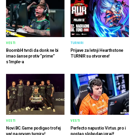
VESTI
TURNIRI
Boombl4 tvrdi da donk ne bi
Prijave za letnji Hearthstone
imao šanse protiv “prime”
TURNIR su otvorene!
s1mple-a
VESTI
VESTI
Novi BC.Game podigao trofej
Perfecto napustio Virtus.pro i
već na prvom turniru!
postao slobodan igrač!