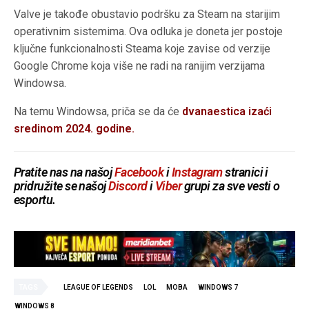
Valve je takođe obustavio podršku za Steam na starijim
operativnim sistemima. Ova odluka je doneta jer postoje
ključne funkcionalnosti Steama koje zavise od verzije
Google Chrome koja više ne radi na ranijim verzijama
Windowsa.
Na temu Windowsa, priča se da će
dvanaestica izaći
sredinom 2024. godine.
Pratite nas na našoj
Facebook
i
Instagram
stranici i
pridružite se našoj
Discord
i
Viber
grupi za sve vesti o
esportu.
TAGS
LEAGUE OF LEGENDS
LOL
MOBA
WINDOWS 7
WINDOWS 8