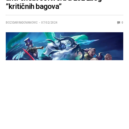
”kritičnih bagova”
BOZIDAR RADOVANOVIC
07/02/2024
0
Riot Vanguard ima pomalo lošu reputaciju, ali
cheatere niko ne voli.
Hakeri, smurfovi i toksični igrači su problem svake