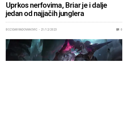
Uprkos nerfovima, Briar je i dalje
jedan od najjačih junglera
BOZIDAR RADOVANOVIC
21/12/2023
0
Ni patch 13.24 je nije dovoljno oslabio.
Prema statistikama sa
U.GG
, Briar, the Restrained Hunger