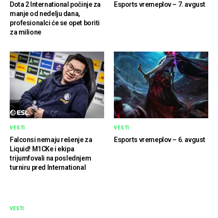
Dota 2 International počinje za
Esports vremeplov – 7. avgust
manje od nedelju dana,
profesionalci će se opet boriti
za milione
VESTI
VESTI
Falconsi nemaju rešenje za
Esports vremeplov – 6. avgust
Liquid! M1CKe i ekipa
trijumfovali na poslednjem
turniru pred International
VESTI