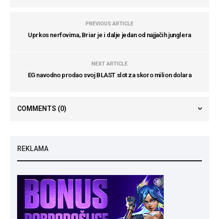
PREVIOUS ARTICLE
Uprkos nerfovima, Briar je i dalje jedan od najjačih junglera
NEXT ARTICLE
EG navodno prodao svoj BLAST slot za skoro milion dolara
COMMENTS
(0)
REKLAMA