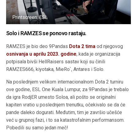
Printscreen: ESL
Solo i RAMZES se ponovo rastaju.
RAMZES je bio deo 9Pandas
Dota 2 tima
od njegovog
osnivanja u aprilu 2023. godine
, kada je organizacija
potpisala bivši HellRaisers sastav koji su činili
RAMZES666, kiyotaka, MieRo`, Antares i Solo.
Na poslednjem velikom internacionalnom Dota 2 turniru
ove godine, ESL One Kuala Lumpur, za 9Pandas je trebalo
da igra RodjER umesto Soloa, ali pošto se originalni
kapiten vratio u poslednjem trenutku, očekivalo se da će
pande daleko dogurati. Međutim, tim je završio učešće
već u grupnoj fazi, i to sa katastrofalnim performansom.
Pobedili su samo jedan meč!