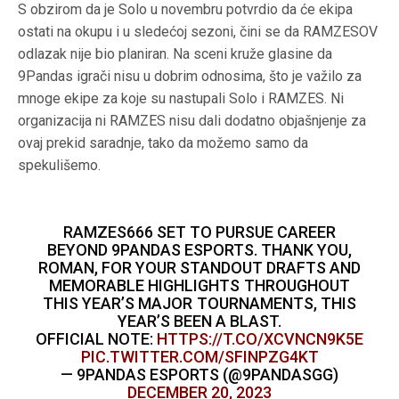
S obzirom da je Solo u novembru potvrdio da će ekipa
ostati na okupu i u sledećoj sezoni, čini se da RAMZESOV
odlazak nije bio planiran. Na sceni kruže glasine da
9Pandas igrači nisu u dobrim odnosima, što je važilo za
mnoge ekipe za koje su nastupali Solo i RAMZES. Ni
organizacija ni RAMZES nisu dali dodatno objašnjenje za
ovaj prekid saradnje, tako da možemo samo da
spekulišemo.
RAMZES666 SET TO PURSUE CAREER
BEYOND 9PANDAS ESPORTS. THANK YOU,
ROMAN, FOR YOUR STANDOUT DRAFTS AND
MEMORABLE HIGHLIGHTS THROUGHOUT
THIS YEAR’S MAJOR TOURNAMENTS, THIS
YEAR’S BEEN A BLAST.
OFFICIAL NOTE:
HTTPS://T.CO/XCVNCN9K5E
PIC.TWITTER.COM/SFINPZG4KT
— 9PANDAS ESPORTS (@9PANDASGG)
DECEMBER 20, 2023