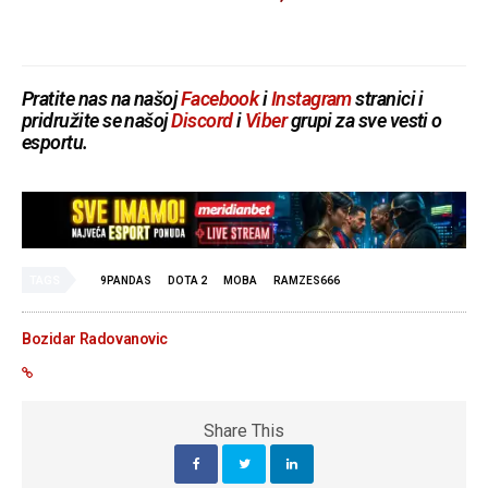
Pratite nas na našoj
Facebook
i
Instagram
stranici i
pridružite se našoj
Discord
i
Viber
grupi za sve vesti o
esportu.
TAGS
9PANDAS
DOTA 2
MOBA
RAMZES666
Bozidar Radovanovic
Share This