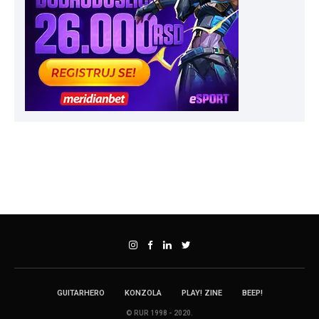
GUITARHERO
KONZOLA
PLAY! ZINE
BEEP!
© RUR 1998 - 2020.