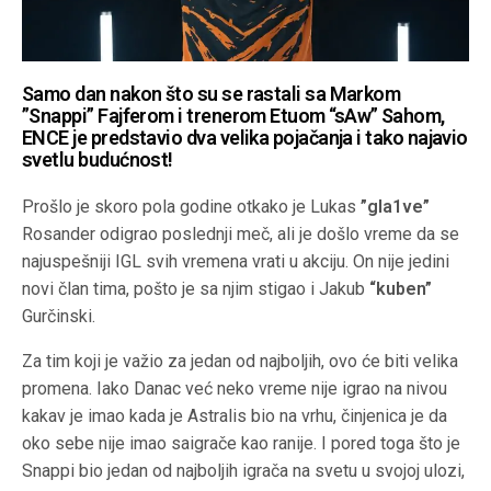
Samo dan nakon što su se rastali sa Markom
”Snappi” Fajferom i trenerom Etuom “⁠sAw⁠” Sahom,
ENCE je predstavio dva velika pojačanja i tako najavio
svetlu budućnost!
Prošlo je skoro pola godine otkako je Lukas
”gla1ve”
Rosander odigrao poslednji meč, ali je došlo vreme da se
najuspešniji IGL svih vremena vrati u akciju. On nije jedini
novi član tima, pošto je sa njim stigao i Jakub
“⁠kuben⁠”
Gurčinski.
Za tim koji je važio za jedan od najboljih, ovo će biti velika
promena. Iako Danac već neko vreme nije igrao na nivou
kakav je imao kada je Astralis bio na vrhu, činjenica je da
oko sebe nije imao saigrače kao ranije. I pored toga što je
Snappi bio jedan od najboljih igrača na svetu u svojoj ulozi,