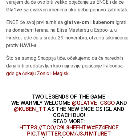
verujem da će ovo biti veliko pojačanje za ENCE i da će
Gla1ve
sa ovakvim imenima oko sebe ponovo zablistati.
ENCE će svoj prvi turnir sa
gla1ve-om
i
kubenom
igrati
na domaćem terenu, na Elisa Mastersu u Espoo-u, u
Finskoj, gde će u sredu, 29. novembra, otvoriti takmičenje
protiv HAVU-a.
Što se samog Snappija tiče, očekujemo da će narednih
dana biti predstavljen kao najnovije pojačanje Falconsa,
gde ga čekaju Zonic i Magisk
.
TWO LEGENDS OF THE GAME.
WE WARMLY WELCOME
@GLA1VE_CSGO
AND
@KUBEN_TT
AS THE NEW ENCE CS IGL AND
COACH DUO!
READ MORE:
HTTPS://T.CO/C9L8HFFHTW
#EZ4ENCE
PIC.TWITTER.COM/J3J1MTURET