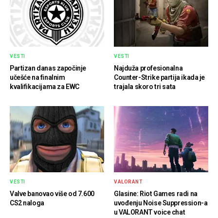
VESTI
VESTI
Partizan danas započinje
Najduža profesionalna
učešće na finalnim
Counter-Strike partija ikada je
kvalifikacijama za EWC
trajala skoro tri sata
VESTI
VALORANT
Valve banovao više od 7.600
Glasine: Riot Games radi na
CS2 naloga
uvođenju Noise Suppression-a
u VALORANT voice chat