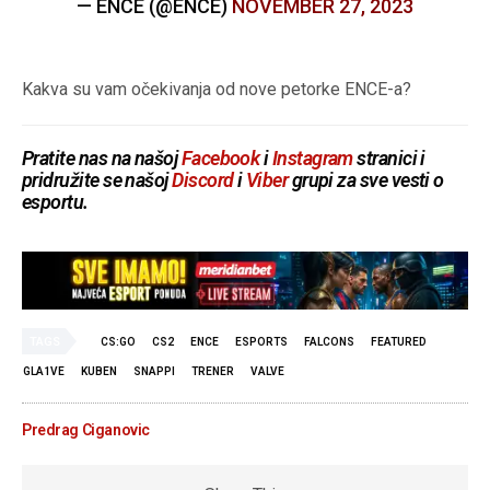
— ENCE (@ENCE)
NOVEMBER 27, 2023
Kakva su vam očekivanja od nove petorke ENCE-a?
Pratite nas na našoj
Facebook
i
Instagram
stranici i
pridružite se našoj
Discord
i
Viber
grupi za sve vesti o
esportu.
TAGS
CS:GO
CS2
ENCE
ESPORTS
FALCONS
FEATURED
GLA1VE
KUBEN
SNAPPI
TRENER
VALVE
Predrag Ciganovic