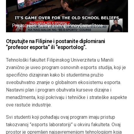
Printscreen: twitter.com/@PinoyGameStore
Otputujte na Filipine i postanite diplomirani
”profesor esporta” ili ”esportolog”.
Tehnološki fakultet Filipinskog Univerziteta u Manili
zvanično je uveo program osnovnih esports studija, koji je
specifično dizajniran kako bi studentima pružio
sveobuhvatno znanje o globalnom ekosistemu esporta.
Nastavni plan i program obuhvata kurseve dizajna i
menadžmenta, koji pokrivaju i tehničke i strateške aspekte
ove rastuće industrije.
Svi studenti koji pohađaju ovaj program imaju pristup
takozvanoj ”esports laboratoriji” u okviru fakulteta. Ovaj
prostor je opremljen najsavremenijom tehnologijom koja