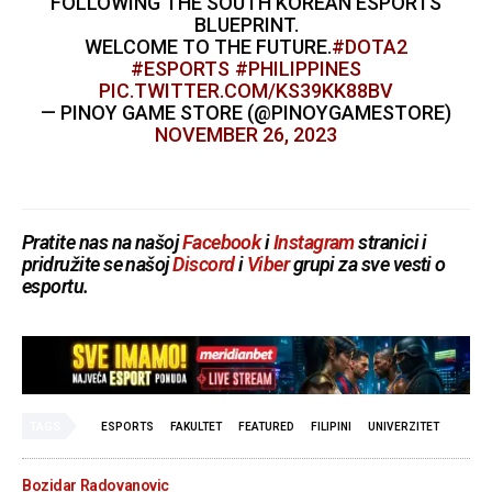
FOLLOWING THE SOUTH KOREAN ESPORTS
BLUEPRINT.
WELCOME TO THE FUTURE.
#DOTA2
#ESPORTS
#PHILIPPINES
PIC.TWITTER.COM/KS39KK88BV
— PINOY GAME STORE (@PINOYGAMESTORE)
NOVEMBER 26, 2023
Pratite nas na našoj
Facebook
i
Instagram
stranici i
pridružite se našoj
Discord
i
Viber
grupi za sve vesti o
esportu.
TAGS
ESPORTS
FAKULTET
FEATURED
FILIPINI
UNIVERZITET
Bozidar Radovanovic