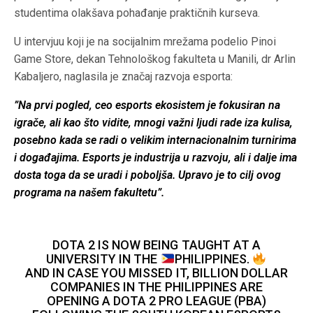
studentima olakšava pohađanje praktičnih kurseva.
U intervjuu koji je na socijalnim mrežama podelio Pinoi
Game Store, dekan Tehnološkog fakulteta u Manili, dr Arlin
Kabaljero, naglasila je značaj razvoja esporta:
”
Na prvi pogled, ceo esports ekosistem je fokusiran na
igrače, ali kao što vidite, mnogi važni ljudi rade iza kulisa,
posebno kada se radi o velikim internacionalnim turnirima
i događajima. Esports je industrija u razvoju, ali i dalje ima
dosta toga da se uradi i poboljša. Upravo je to cilj ovog
programa na našem fakultetu”.
DOTA 2 IS NOW BEING TAUGHT AT A
UNIVERSITY IN THE
PHILIPPINES.
AND IN CASE YOU MISSED IT, BILLION DOLLAR
COMPANIES IN THE PHILIPPINES ARE
OPENING A DOTA 2 PRO LEAGUE (PBA)