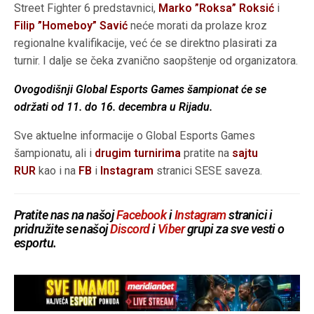
Street Fighter 6 predstavnici,
Marko ”Roksa” Roksić
i
Filip ”Homeboy” Savić
neće morati da prolaze kroz
regionalne kvalifikacije, već će se direktno plasirati za
turnir. I dalje se čeka zvanično saopštenje od organizatora.
Ovogodišnji Global Esports Games šampionat će se
održati od 11. do 16. decembra u Rijadu.
Sve aktuelne informacije o Global Esports Games
šampionatu, ali i
drugim turnirima
pratite na
sajtu
RUR
kao i na
FB
i
Instagram
stranici SESE saveza.
Pratite nas na našoj
Facebook
i
Instagram
stranici i
pridružite se našoj
Discord
i
Viber
grupi za sve vesti o
esportu.