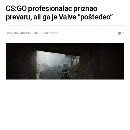
CS:GO profesionalac priznao
prevaru, ali ga je Valve ”poštedeo”
BOZIDAR RADOVANOVIC
07/09/2023
0
Gejb mu je dao još jednu šansu.