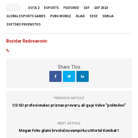
TAGS
DOTA 2
ESPORTS
FEATURED
GEF
GEF 2023
GLOBAL ESPORTS GAMES
PUBG MOBILE
RIJAD
SESE
SRBIJA
SVETSKO PRVENSTVO
Bozidar Radovanovic
Share This
PREVIOUS ARTICLE
CS:GO profesionalac priznao prevaru, ali ga je Valve ''poštedeo''
NEXT ARTICLE
Megan Foks glumi krvoločnu vampirku u Mortal Kombat 1