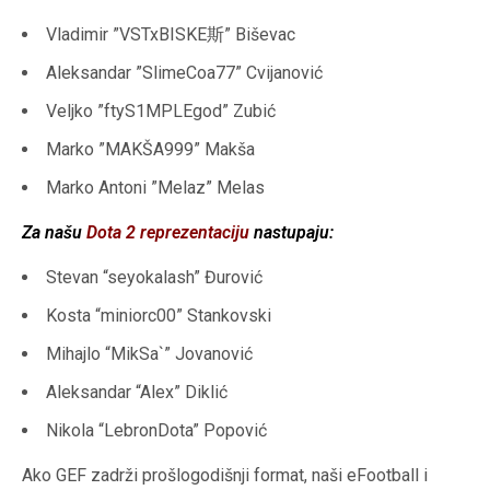
Vladimir ”VSTxBISKE斯” Biševac
Aleksandar ”SlimeCoa77” Cvijanović
Veljko ”ftyS1MPLEgod” Zubić
Marko ”MAKŠA999” Makša
Marko Antoni ”Melaz” Melas
Za našu
Dota 2 reprezentaciju
nastupaju:
Stevan “seyokalash” Đurović
Kosta “miniorc00” Stankovski
Mihajlo “MikSa`” Jovanović
Aleksandar “Alex” Diklić
Nikola “LebronDota” Popović
Ako GEF zadrži prošlogodišnji format, naši eFootball i