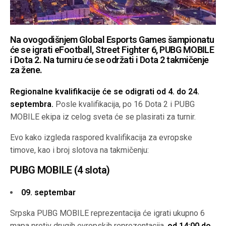
Na ovogodišnjem Global Esports Games šampionatu
će se igrati eFootball, Street Fighter 6, PUBG MOBILE
i Dota 2. Na turniru će se održati i Dota 2 takmičenje
za žene.
Regionalne kvalifikacije će se odigrati od 4. do 24.
septembra.
Posle kvalifikacija, po 16 Dota 2 i PUBG
MOBILE ekipa iz celog sveta će se plasirati za turnir.
Evo kako izgleda raspored kvalifikacija za evropske
timove, kao i broj slotova na takmičenju:
PUBG MOBILE (4 slota)
09. septembar
Srpska PUBG MOBILE reprezentacija će igrati ukupno 6
mapa protiv drugih evropskih reprezentacija,
od 14:00 do