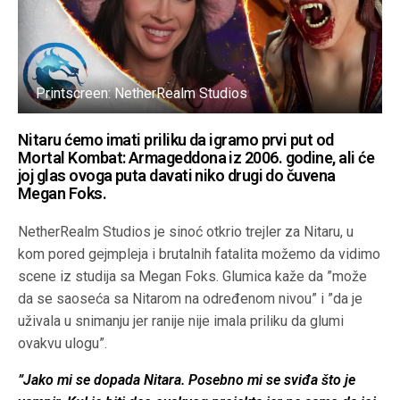
Printscreen: NetherRealm Studios
Nitaru ćemo imati priliku da igramo prvi put od
Mortal Kombat: Armageddona iz 2006. godine, ali će
joj glas ovoga puta davati niko drugi do čuvena
Megan Foks.
NetherRealm Studios je sinoć otkrio trejler za Nitaru, u
kom pored gejmpleja i brutalnih fatalita možemo da vidimo
scene iz studija sa Megan Foks. Glumica kaže da ”može
da se saoseća sa Nitarom na određenom nivou” i ”da je
uživala u snimanju jer ranije nije imala priliku da glumi
ovakvu ulogu”.
”Jako mi se dopada Nitara. Posebno mi se sviđa što je