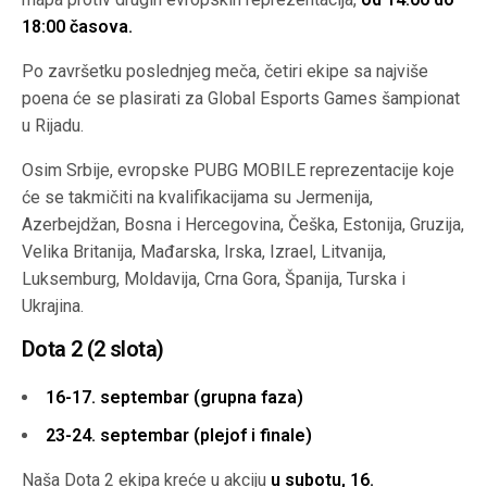
18:00 časova.
Po završetku poslednjeg meča, četiri ekipe sa najviše
poena će se plasirati za Global Esports Games šampionat
u Rijadu.
Osim Srbije, evropske PUBG MOBILE reprezentacije koje
će se takmičiti na kvalifikacijama su Jermenija,
Azerbejdžan, Bosna i Hercegovina, Češka, Estonija, Gruzija,
Velika Britanija, Mađarska, Irska, Izrael, Litvanija,
Luksemburg, Moldavija, Crna Gora, Španija, Turska i
Ukrajina.
Dota 2 (2 slota)
16-17. septembar (grupna faza)
23-24. septembar (plejof i finale)
Naša Dota 2 ekipa kreće u akciju
u subotu, 16.