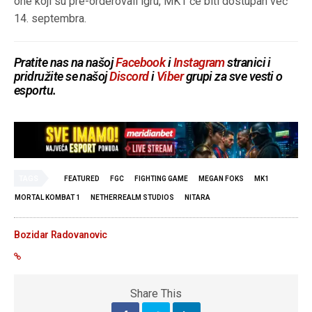
one koji su pre-orderovali igru, MK1 će biti dostupan već
14. septembra.
Pratite nas na našoj
Facebook
i
Instagram
stranici i
pridružite se našoj
Discord
i
Viber
grupi za sve vesti o
esportu.
TAGS
FEATURED
FGC
FIGHTING GAME
MEGAN FOKS
MK1
MORTAL KOMBAT 1
NETHERREALM STUDIOS
NITARA
Bozidar Radovanovic
Share This