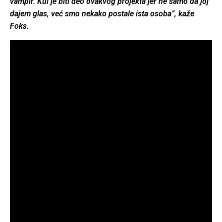
vampir. Kul je biti deo ovakvog projekta jer ne samo da joj
dajem glas, već smo nekako postale ista osoba”, kaže
Foks.