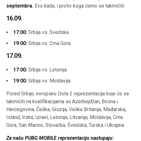
septembra.
Evo kada, i protiv koga ćemo se takmičiti:
16.09.
17:00:
Srbija vs. Švedska
19:00:
Srbija vs. Crna Gora
17.09.
17:00:
Srbija vs. Letonija
19:00:
Srbija vs. Moldavija
Pored Srbije, evropske Dota 2 reprezentacije koje će se
takmičiti na kvalifikacijama su Azerbejdžan, Bosna i
Hercegovina, Češka, Gruzija, Velika Britanija, Mađarska,
Island, Irska, Izrael, Letonija, Litvanija, Moldavija, Crna
Gora, San Marino, Slovačka, Švedska, Turska i Ukrajina.
Za našu PUBG MOBILE reprezentaciju nastupaju: