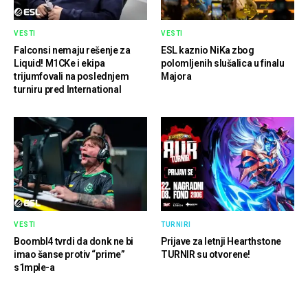
VESTI
VESTI
Falconsi nemaju rešenje za
ESL kaznio NiKa zbog
Liquid! M1CKe i ekipa
polomljenih slušalica u finalu
trijumfovali na poslednjem
Majora
turniru pred International
VESTI
TURNIRI
Boombl4 tvrdi da donk ne bi
Prijave za letnji Hearthstone
imao šanse protiv “prime”
TURNIR su otvorene!
s1mple-a