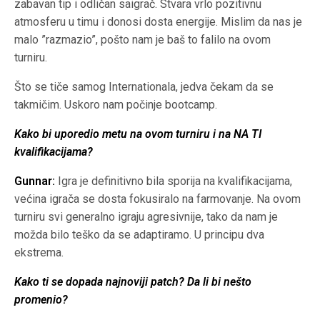
zabavan tip i odličan saigrač. Stvara vrlo pozitivnu
atmosferu u timu i donosi dosta energije. Mislim da nas je
malo ”razmazio”, pošto nam je baš to falilo na ovom
turniru.
Što se tiče samog Internationala, jedva čekam da se
takmičim. Uskoro nam počinje bootcamp.
Kako bi uporedio metu na ovom turniru i na NA TI
kvalifikacijama?
Gunnar:
Igra je definitivno bila sporija na kvalifikacijama,
većina igrača se dosta fokusiralo na farmovanje. Na ovom
turniru svi generalno igraju agresivnije, tako da nam je
možda bilo teško da se adaptiramo. U principu dva
ekstrema.
Kako ti se dopada najnoviji patch? Da li bi nešto
promenio?