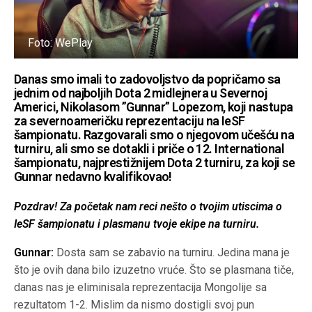
Foto: WePlay
Danas smo imali to zadovoljstvo da popričamo sa
jednim od najboljih Dota 2 midlejnera u Severnoj
Americi, Nikolasom ”Gunnar” Lopezom, koji nastupa
za severnoameričku reprezentaciju na IeSF
šampionatu. Razgovarali smo o njegovom učešću na
turniru, ali smo se dotakli i priče o 12. International
šampionatu, najprestižnijem Dota 2 turniru, za koji se
Gunnar nedavno kvalifikovao!
Pozdrav! Za početak nam reci nešto o tvojim utiscima o
IeSF šampionatu i plasmanu tvoje ekipe na turniru.
Gunnar:
Dosta sam se zabavio na turniru. Jedina mana je
što je ovih dana bilo izuzetno vruće. Što se plasmana tiče,
danas nas je eliminisala reprezentacija Mongolije sa
rezultatom 1-2. Mislim da nismo dostigli svoj pun