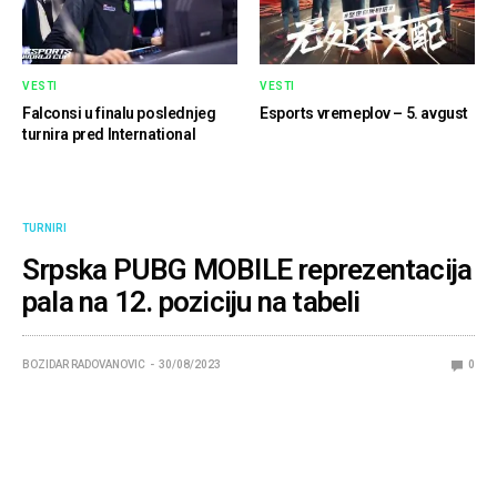
VESTI
VESTI
Falconsi u finalu poslednjeg
Esports vremeplov – 5. avgust
turnira pred International
TURNIRI
Srpska PUBG MOBILE reprezentacija
pala na 12. poziciju na tabeli
BOZIDAR RADOVANOVIC
30/08/2023
0