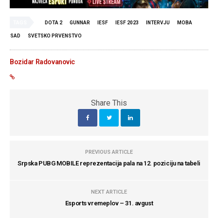
TAGS
DOTA 2
GUNNAR
IESF
IESF 2023
INTERVJU
MOBA
SAD
SVETSKO PRVENSTVO
Bozidar Radovanovic
Share This
PREVIOUS ARTICLE
Srpska PUBG MOBILE reprezentacija pala na 12. poziciju na tabeli
NEXT ARTICLE
Esports vremeplov – 31. avgust