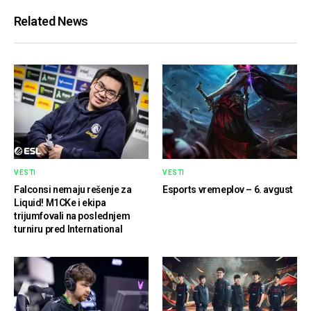
Related News
VESTI
VESTI
Falconsi nemaju rešenje za
Esports vremeplov – 6. avgust
Liquid! M1CKe i ekipa
trijumfovali na poslednjem
turniru pred International