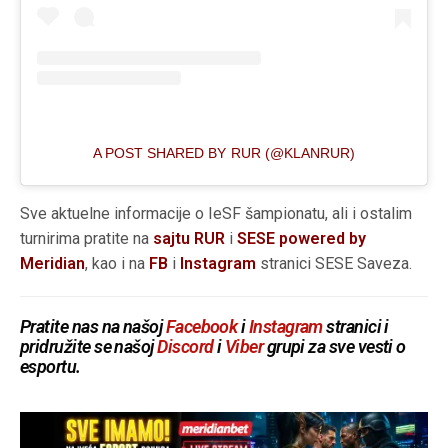
A POST SHARED BY RUR (@KLANRUR)
Sve aktuelne informacije o IeSF šampionatu, ali i ostalim
turnirima pratite na
sajtu RUR
i
SESE powered by
Meridian
, kao i na
FB
i
Instagram
stranici SESE Saveza.
Pratite nas na našoj
Facebook
i
Instagram
stranici i
pridružite se našoj
Discord
i
Viber
grupi za sve vesti o
esportu.