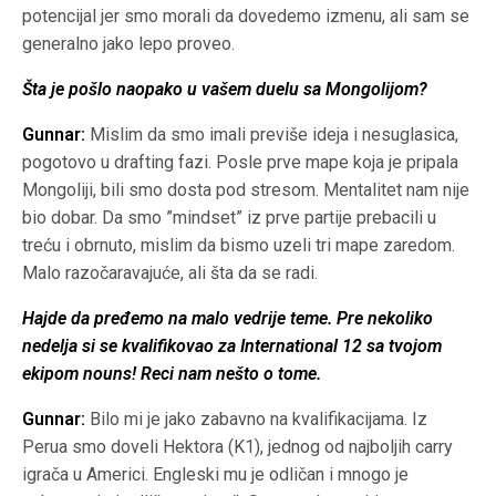
potencijal jer smo morali da dovedemo izmenu, ali sam se
generalno jako lepo proveo.
Šta je pošlo naopako u vašem duelu sa Mongolijom?
Gunnar:
Mislim da smo imali previše ideja i nesuglasica,
pogotovo u drafting fazi. Posle prve mape koja je pripala
Mongoliji, bili smo dosta pod stresom. Mentalitet nam nije
bio dobar. Da smo ”mindset” iz prve partije prebacili u
treću i obrnuto, mislim da bismo uzeli tri mape zaredom.
Malo razočaravajuće, ali šta da se radi.
Hajde da pređemo na malo vedrije teme. Pre nekoliko
nedelja si se kvalifikovao za International 12 sa tvojom
ekipom nouns! Reci nam nešto o tome.
Gunnar:
Bilo mi je jako zabavno na kvalifikacijama. Iz
Perua smo doveli Hektora (K1), jednog od najboljih carry
igrača u Americi. Engleski mu je odličan i mnogo je