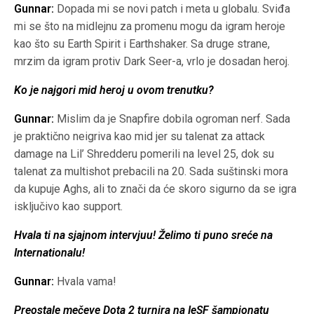
Gunnar:
Dopada mi se novi patch i meta u globalu. Sviđa
mi se što na midlejnu za promenu mogu da igram heroje
kao što su Earth Spirit i Earthshaker. Sa druge strane,
mrzim da igram protiv Dark Seer-a, vrlo je dosadan heroj.
Ko je najgori mid heroj u ovom trenutku?
Gunnar:
Mislim da je Snapfire dobila ogroman nerf. Sada
je praktično neigriva kao mid jer su talenat za attack
damage na Lil’ Shredderu pomerili na level 25, dok su
talenat za multishot prebacili na 20. Sada suštinski mora
da kupuje Aghs, ali to znači da će skoro sigurno da se igra
isključivo kao support.
Hvala ti na sjajnom intervjuu! Želimo ti puno sreće na
Internationalu!
Gunnar:
Hvala vama!
Preostale mečeve Dota 2 turnira na IeSF šampionatu