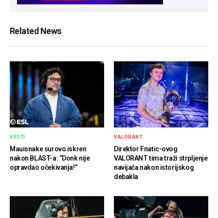
Related News
VESTI
VALORANT
Mauisnake surovo iskren
Direktor Fnatic-ovog
nakon BLAST-a: “Donk nije
VALORANT tima traži strpljenje
opravdao očekivanja!”
navijača nakon istorijskog
debakla