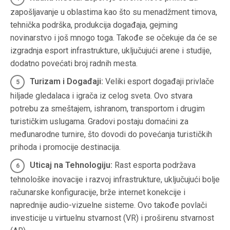
zapošljavanje u oblastima kao što su menadžment timova,
tehnička podrška, produkcija događaja, gejming
novinarstvo i još mnogo toga. Takođe se očekuje da će se
izgradnja esport infrastrukture, uključujući arene i studije,
dodatno povećati broj radnih mesta.
Turizam i Događaji:
Veliki esport događaji privlače
hiljade gledalaca i igrača iz celog sveta. Ovo stvara
potrebu za smeštajem, ishranom, transportom i drugim
turističkim uslugama. Gradovi postaju domaćini za
međunarodne turnire, što dovodi do povećanja turističkih
prihoda i promocije destinacija.
Uticaj na Tehnologiju:
Rast esporta podržava
tehnološke inovacije i razvoj infrastrukture, uključujući bolje
računarske konfiguracije, brže internet konekcije i
naprednije audio-vizuelne sisteme. Ovo takođe povlači
investicije u virtuelnu stvarnost (VR) i proširenu stvarnost