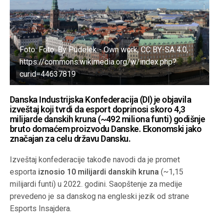
Foto: Foto: By Pudelek - Own work, CC BY-SA 4.0,
https://commons.wikimedia.org/w/index.php?
curid=44637819
Danska Industrijska Konfederacija (DI) je objavila
izveštaj koji tvrdi da esport doprinosi skoro 4,3
milijarde danskih kruna (~492 miliona funti) godišnje
bruto domaćem proizvodu Danske. Ekonomski jako
značajan za celu državu Dansku.
Izveštaj konfederacije takođe navodi da je promet
esporta
iznosio 10 milijardi danskih kruna
(~1,15
milijardi funti) u 2022. godini. Saopštenje za medije
prevedeno je sa danskog na engleski jezik od strane
Esports Insajdera.