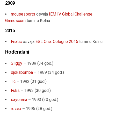
2009
mousesports
osvaja
IEM IV Global Challenge
Gamescom
turnir u Kelnu
2015
Fnatic
osvaja
ESL One: Cologne 2015
turnir u Kelnu
Rođendani
Sliggy
– 1989 (34 god.)
djokabomba
– 1989 (34 god.)
T.c
– 1992 (31
god.
)
Fuks
– 1993 (
30 god.
)
sayonara
– 1993 (30
god.
)
rezex
– 1995 (
28 god.
)