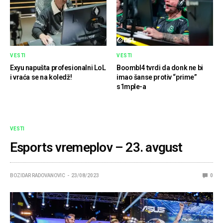
VESTI
VESTI
Exyu napušta profesionalni LoL
Boombl4 tvrdi da donk ne bi
i vraća se na koledž!
imao šanse protiv “prime”
s1mple-a
VESTI
Esports vremeplov – 23. avgust
BOZIDAR RADOVANOVIC
23/08/2023
0