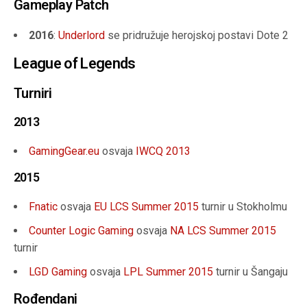
Gameplay Patch
2016
:
Underlord
se pridružuje herojskoj postavi Dote 2
League of Legends
Turniri
2013
GamingGear.eu
osvaja
IWCQ 2013
2015
Fnatic
osvaja
EU LCS Summer 2015
turnir u Stokholmu
Counter Logic Gaming
osvaja
NA LCS Summer 2015
turnir
LGD Gaming
osvaja
LPL Summer 2015
turnir u Šangaju
Rođendani