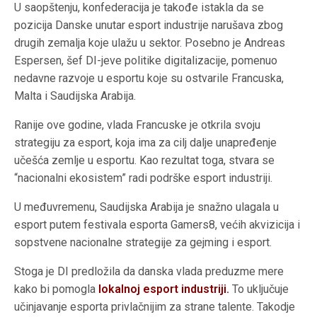
U saopštenju, konfederacija je takođe istakla da se
pozicija Danske unutar esport industrije narušava zbog
drugih zemalja koje ulažu u sektor. Posebno je Andreas
Espersen, šef DI-jeve politike digitalizacije, pomenuo
nedavne razvoje u esportu koje su ostvarile Francuska,
Malta i Saudijska Arabija.
Ranije ove godine, vlada Francuske je otkrila svoju
strategiju za esport, koja ima za cilj dalje unapređenje
učešća zemlje u esportu. Kao rezultat toga, stvara se
“nacionalni ekosistem” radi podrške esport industriji.
U međuvremenu, Saudijska Arabija je snažno ulagala u
esport putem festivala esporta Gamers8, većih akvizicija i
sopstvene nacionalne strategije za gejming i esport.
Stoga je DI predložila da danska vlada preduzme mere
kako bi pomogla
lokalnoj esport industriji.
To uključuje
učinjavanje esporta privlačnijim za strane talente. Takodje