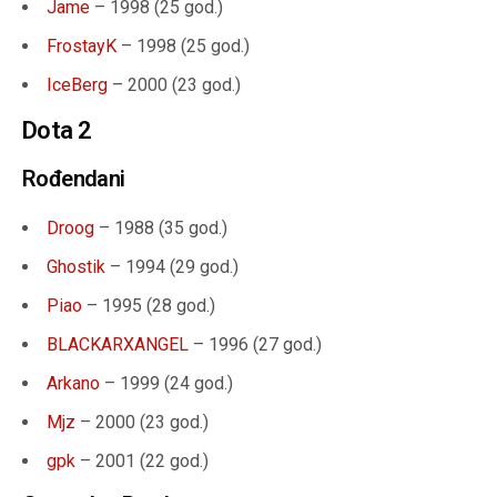
Jame
– 1998 (
25 god.
)
FrostayK
– 1998 (
25 god.
)
IceBerg
– 2000 (23 god.)
Dota 2
Rođendani
Droog
– 1988 (35 god.)
Ghostik
– 1994 (29 god.)
Piao
– 1995 (28 god.)
BLACKARXANGEL
– 1996 (27 god.)
Arkano
– 1999 (24 god.)
Mjz
– 2000 (23 god.)
gpk
– 2001 (22 god.)