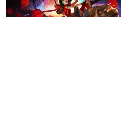
Riot Games svojoj zajednici igrača ponovo pruža
popust do 60% za 5 heroja i 15 League of
Legends skinova. Ako želite solidno da uštedite na
skinovima ili herojima koji vas interesuju, bacite
pogled šta je sve u ponudi ove nedelje.
Za sve koje nisu upoznati sa konceptom League of
Legends transakcija, kupovina
Riot Poena (RP)
se odvija
onlajn,
razmenom pravog novca.
Korišćena valuta zavisi
od regiona (evro za većinu Evrope). U tabeli ispod možete
videti ”kursnu listu” za Riot Poene.