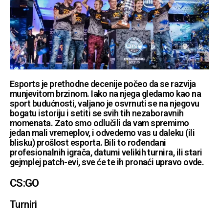
Esports je prethodne decenije počeo da se razvija
munjevitom brzinom. Iako na njega gledamo kao na
sport budućnosti, valjano je osvrnuti se na njegovu
bogatu istoriju i setiti se svih tih nezaboravnih
momenata. Zato smo odlučili da vam spremimo
jedan mali vremeplov, i odvedemo vas u daleku (ili
blisku) prošlost esporta. Bili to rođendani
profesionalnih igrača, datumi velikih turnira, ili stari
gejmplej patch-evi, sve će te ih pronaći upravo ovde.
CS:GO
Turniri