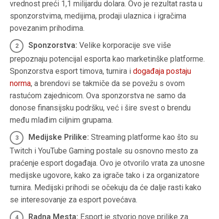
vrednost preći 1,1 milijardu dolara. Ovo je rezultat rasta u
sponzorstvima, medijima, prodaji ulaznica i igračima
povezanim prihodima.
Sponzorstva:
Velike korporacije sve više
prepoznaju potencijal esporta kao marketinške platforme.
Sponzorstva esport timova, turnira i
događaja postaju
norma
, a brendovi se takmiče da se povežu s ovom
rastućom zajednicom. Ova sponzorstva ne samo da
donose finansijsku podršku, već i šire svest o brendu
među mlađim ciljnim grupama.
Medijske Prilike:
Streaming platforme kao što su
Twitch i YouTube Gaming postale su osnovno mesto za
praćenje esport događaja. Ovo je otvorilo vrata za unosne
medijske ugovore, kako za igrače tako i za organizatore
turnira. Medijski prihodi se očekuju da će dalje rasti kako
se interesovanje za esport povećava.
Radna Mesta:
Esport je stvorio nove prilike za