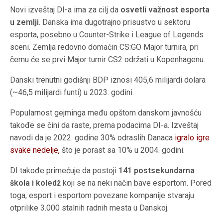
Novi izveštaj DI-a ima za cilj da
osvetli važnost esporta
u zemlji
. Danska ima dugotrajno prisustvo u sektoru
esporta, posebno u Counter-Strike i League of Legends
sceni. Zemlja redovno domaćin CS:GO Major turnira, pri
čemu će se prvi Major turnir CS2 održati u Kopenhagenu.
Danski trenutni godišnji BDP iznosi 405,6 milijardi dolara
(~46,5 milijardi funti) u 2023. godini.
Popularnost gejminga među opštom danskom javnošću
takođe se čini da raste, prema podacima DI-a. Izveštaj
navodi da je 2022. godine 30% odraslih Danaca
igralo igre
svake nedelje,
što je porast sa 10% u 2004. godini.
DI takođe primećuje da postoji
141 postsekundarna
škola i koledž
koji se na neki način bave esportom. Pored
toga, esport i esportom povezane kompanije stvaraju
otprilike 3.000 stalnih radnih mesta u Danskoj.