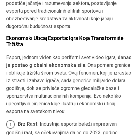
podstiče jačanje i razumevanja sektora, postavljanje
esporta pored tradicionalnih elitnih sportova i
obezbeđivanje sredstava za aktivnosti koje jačaju
dugoročnu budućnost esporta.
Ekonomski Uticaj Esporta: Igra Koja Transformiše
Tržišta
Esport, jednom viđen kao periferni svet video igara,
danas
je postao globalni ekonomska sila
. Ona pomera granice
i oblikuje tržišta širom sveta. Ovaj fenomen, koji je izrastao
iz strasti i zabave igrača, sada generiše milijarde dolara
godišnje, dok se privlače ogromne gledalačke baze i
sponzorstva multinacionalnih kompanija. Evo nekoliko
upečatljivih činjenica koje ilustruju ekonomski uticaj
esporta na svetskom nivou:
Brz Rast:
Industrija esporta beleži impresivan
godišnji rast, sa očekivanjima da će do 2023. godine