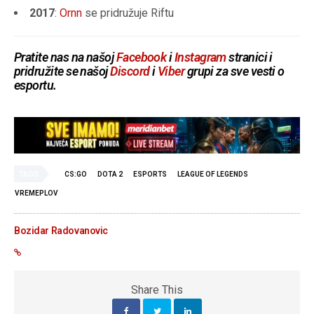
2017
:
Ornn
se pridružuje Riftu
Pratite nas na našoj
Facebook
i
Instagram
stranici i
pridružite se našoj
Discord
i
Viber
grupi za sve vesti o
esportu.
TAGS
CS:GO
DOTA 2
ESPORTS
LEAGUE OF LEGENDS
VREMEPLOV
Bozidar Radovanovic
Share This