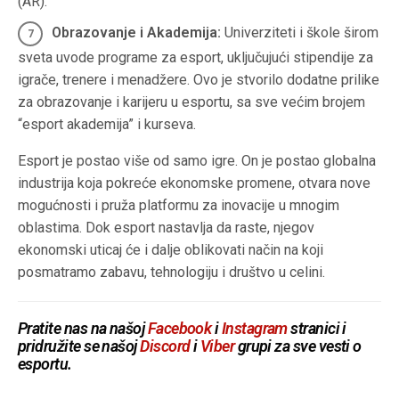
(AR).
Obrazovanje i Akademija:
Univerziteti i škole širom
sveta uvode programe za esport, uključujući stipendije za
igrače, trenere i menadžere. Ovo je stvorilo dodatne prilike
za obrazovanje i karijeru u esportu, sa sve većim brojem
“esport akademija” i kurseva.
Esport je postao više od samo igre. On je postao globalna
industrija koja pokreće ekonomske promene, otvara nove
mogućnosti i pruža platformu za inovacije u mnogim
oblastima. Dok esport nastavlja da raste, njegov
ekonomski uticaj će i dalje oblikovati način na koji
posmatramo zabavu, tehnologiju i društvo u celini.
Pratite nas na našoj
Facebook
i
Instagram
stranici i
pridružite se našoj
Discord
i
Viber
grupi za sve vesti o
esportu.