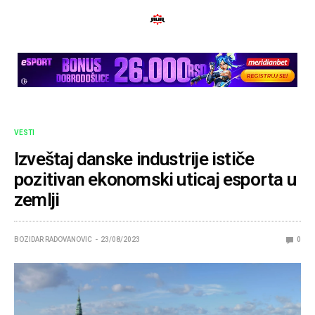
VESTI
Izveštaj danske industrije ističe
pozitivan ekonomski uticaj esporta u
zemlji
BOZIDAR RADOVANOVIC
23/08/2023
0