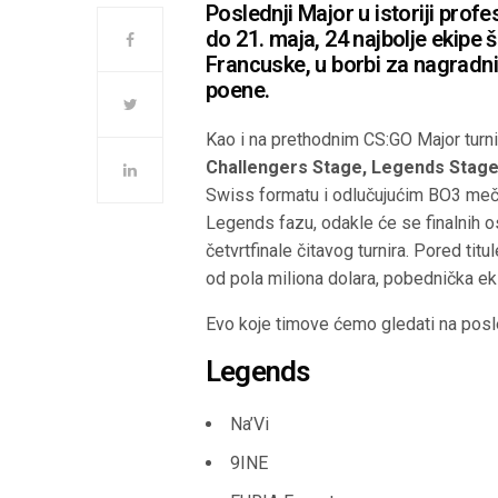
Poslednji Major u istoriji prof
do 21. maja, 24 najbolje ekipe
Francuske, u borbi za nagradni
poene.
Kao i na prethodnim CS:GO Major turniri
Challengers Stage, Legends Stag
Swiss formatu i odlučujućim BO3 meče
Legends fazu, odakle će se finalnih o
četvrtfinale čitavog turnira. Pored t
od pola miliona dolara, pobednička ek
Evo koje timove ćemo gledati na pos
Legends
Na’Vi
9INE