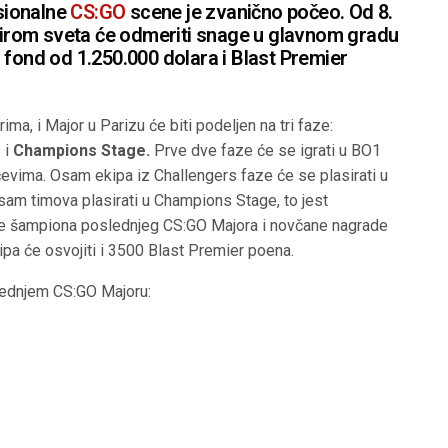
esionalne
CS:GO
scene je zvanično počeo. Od 8.
 širom sveta će odmeriti snage u glavnom gradu
 fond od 1.250.000 dolara i Blast Premier
ma, i Major u Parizu će biti podeljen na tri faze:
e
i
Champions Stage.
Prve dve faze će se igrati u BO1
vima. Osam ekipa iz Challengers faze će se plasirati u
sam timova plasirati u Champions Stage, to jest
itule šampiona poslednjeg CS:GO Majora i novčane nagrade
ipa će osvojiti i 3500 Blast Premier poena.
lednjem CS:GO Majoru: