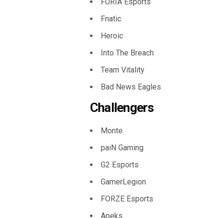
FURIA Esports
Fnatic
Heroic
Into The Breach
Team Vitality
Bad News Eagles
Challengers
Monte
paiN Gaming
G2 Esports
GamerLegion
FORZE Esports
Apeks