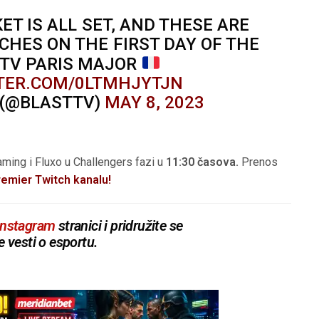
ET IS ALL SET, AND THESE ARE
HES ON THE FIRST DAY OF THE
 TV PARIS MAJOR
TTER.COM/0LTMHJYTJN
 (@BLASTTV)
MAY 8, 2023
aming i Fluxo u Challengers fazi u
11:30 časova.
Prenos
emier Twitch kanalu!
Instagram
stranici i pridružite se
e vesti o esportu.