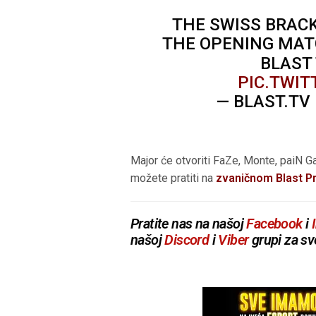
THE SWISS BRACK
THE OPENING MATC
BLAST
PIC.TWI
— BLAST.TV
Major će otvoriti FaZe, Monte, paiN G
možete pratiti na
zvaničnom Blast Pr
Pratite nas na našoj
Facebook
i
našoj
Discord
i
Viber
grupi za sv