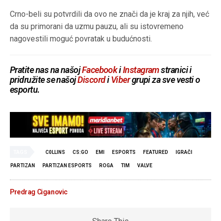
Crno-beli su potvrdili da ovo ne znači da je kraj za njih, već
da su primorani da uzmu pauzu, ali su istovremeno
nagovestili moguć povratak u budućnosti.
Pratite nas na našoj
Facebook
i
Instagram
stranici i
pridružite se našoj
Discord
i
Viber
grupi za sve vesti o
esportu.
TAGS
C0LLINS
CS:GO
EMI
ESPORTS
FEATURED
IGRAČI
PARTIZAN
PARTIZAN ESPORTS
ROGA
TIM
VALVE
Predrag Ciganovic