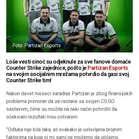
Foto: Partizan Esports
Loše vesti sinoć su odjeknule za sve fanove domaće
Counter Strike zajednice, pošto je
Partizan Esports
na svojim socijalnim mrežama potvrdio da gasi svoj
Counter Strike tim!
Nakon devet meseci saradnje Partizan je zbog finansijskih
problema primoran da se rastane sa svojim CS:GO
sastavom, čime su možda na neki način potvrdili da
očekivani rezultati nisu ostvareni.
”Odluka nije bila laka, ali svakako je uslovljena brojnim
faktorima na koje ni mi sami ne možemo da utičemo.