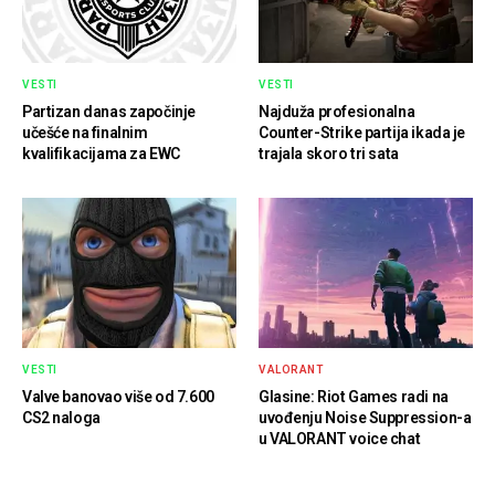
VESTI
VESTI
Partizan danas započinje
Najduža profesionalna
učešće na finalnim
Counter-Strike partija ikada je
kvalifikacijama za EWC
trajala skoro tri sata
VESTI
VALORANT
Valve banovao više od 7.600
Glasine: Riot Games radi na
CS2 naloga
uvođenju Noise Suppression-a
u VALORANT voice chat