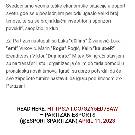
Svedoci smo veoma teške ekonomske situacije u esport
svetu, gde se u poslednjem periodu ugasio veliki broj
timova, te su se brojni ključni investitori i sponzori
povukli”, saopštio je klub.
Za Partizan nastupali su Luka
”c0llins”
Živanović, Luka
”emi”
Vuković, Marin
”Roga”
Rogić, Kalin
”kalubeR”
Erenditsov i Viktor ”
Duplicate
” Mitev. Svi igrači stavljeni
su na transfer listu i organizacija će im do tada pomoći u
pronalasku novih timova. Igrači su ubrzo potvrdili da će
sve započete turnire nastaviti da igraju pod imenom ex-
Partizan!
READ HERE:
HTTPS://T.CO/GZY5ED7BAW
— PARTIZAN ESPORTS
(@ESPORTSPARTIZAN)
APRIL 11, 2023