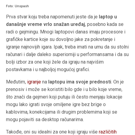
Foto: Unspash
Prva stvar koju treba napomenuti jeste da je
laptop u
današnje vreme vrlo snažan uređaj
, posebno kada se
radi o gejmingu. Mnogi laptopovi danas imaju procesore i
grafičke kartice koje su dovoljno jake za pokretanje i
igranje najnovijih igara. Ipak, treba imati na umu da su stolni
računari i dalje daleko superiorniji u performansama i da su
bolji izbor za one koji žele da igraju na najvišim
postavkama i u najboljoj mogućoj grafici.
Međutim,
igranje
na
laptopu ima svoje prednosti
. On je
prenosiv i može se koristiti bilo gde i u bilo koje vreme,
što znači da gejmeri koji putuju ili često menjaju lokacije
mogu lako igrati svoje omiljene igre bez brige o
kablovima, konekcijama ili drugim problemima koji se
mogu pojaviti sa desktop računarima.
Takođe, oni su idealni za one koji igraju više
različitih