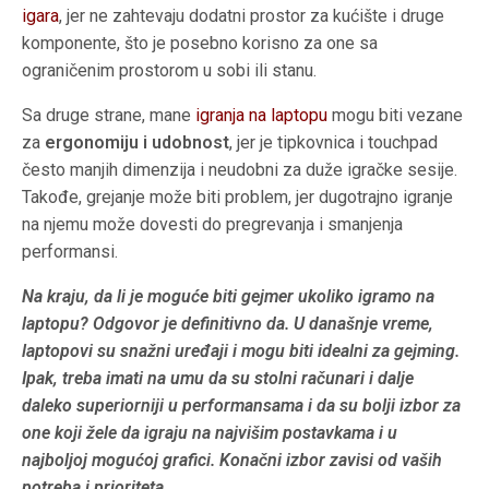
igara
, jer ne zahtevaju dodatni prostor za kućište i druge
komponente, što je posebno korisno za one sa
ograničenim prostorom u sobi ili stanu.
Sa druge strane, mane
igranja na laptopu
mogu biti vezane
za
ergonomiju i udobnost
, jer je tipkovnica i touchpad
često manjih dimenzija i neudobni za duže igračke sesije.
Takođe, grejanje može biti problem, jer dugotrajno igranje
na njemu može dovesti do pregrevanja i smanjenja
performansi.
Na kraju, da li je moguće biti gejmer ukoliko igramo na
laptopu? Odgovor je definitivno da. U današnje vreme,
laptopovi su snažni uređaji i mogu biti idealni za gejming.
Ipak, treba imati na umu da su stolni računari i dalje
daleko superiorniji u performansama i da su bolji izbor za
one koji žele da igraju na najvišim postavkama i u
najboljoj mogućoj grafici. Konačni izbor zavisi od vaših
potreba i prioriteta.