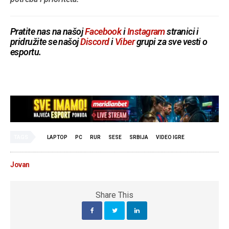
Pratite nas na našoj
Facebook
i
Instagram
stranici i
pridružite se našoj
Discord
i
Viber
grupi za sve vesti o
esportu.
TAGS
LAPTOP
PC
RUR
SESE
SRBIJA
VIDEO IGRE
Jovan
Share This