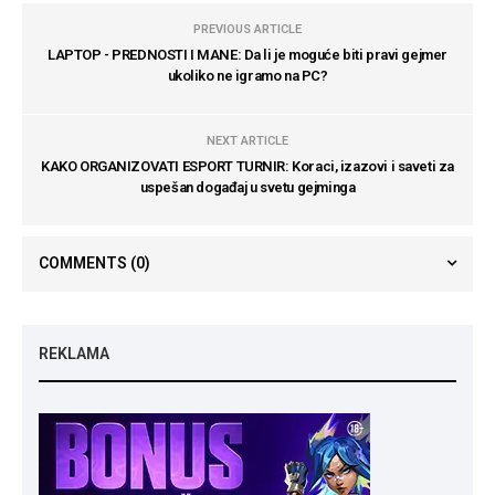
PREVIOUS ARTICLE
LAPTOP - PREDNOSTI I MANE: Da li je moguće biti pravi gejmer
ukoliko ne igramo na PC?
NEXT ARTICLE
KAKO ORGANIZOVATI ESPORT TURNIR: Koraci, izazovi i saveti za
uspešan događaj u svetu gejminga
COMMENTS
(0)
REKLAMA