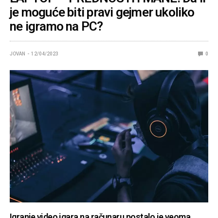
je moguće biti pravi gejmer ukoliko
ne igramo na PC?
JOVAN
12/04/2023
0
Igranje video igara na računaru postalo je veoma