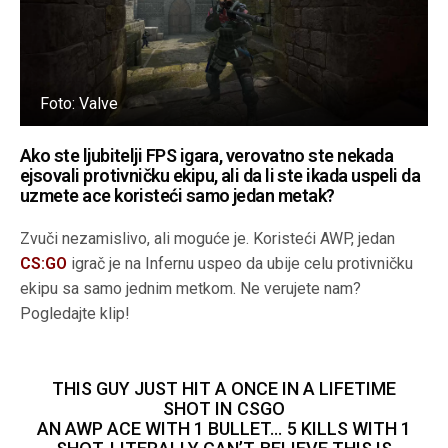
Foto: Valve
Ako ste ljubitelji FPS igara, verovatno ste nekada
ejsovali protivničku ekipu, ali da li ste ikada uspeli da
uzmete ace koristeći samo jedan metak?
Zvuči nezamislivo, ali moguće je. Koristeći AWP, jedan
CS:GO
igrač je na Infernu uspeo da ubije celu protivničku
ekipu sa samo jednim metkom. Ne verujete nam?
Pogledajte klip!
THIS GUY JUST HIT A ONCE IN A LIFETIME
SHOT IN CSGO
AN AWP ACE WITH 1 BULLET… 5 KILLS WITH 1