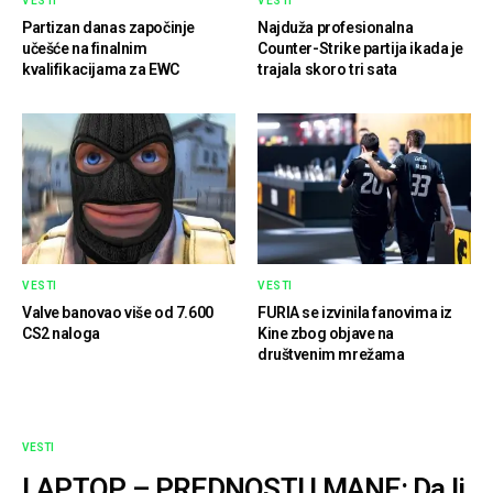
VESTI
VESTI
Partizan danas započinje
Najduža profesionalna
učešće na finalnim
Counter-Strike partija ikada je
kvalifikacijama za EWC
trajala skoro tri sata
VESTI
VESTI
Valve banovao više od 7.600
FURIA se izvinila fanovima iz
CS2 naloga
Kine zbog objave na
društvenim mrežama
VESTI
LAPTOP – PREDNOSTI I MANE: Da li