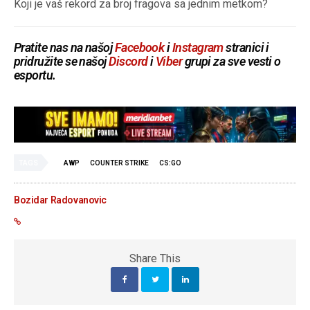
Koji je vaš rekord za broj fragova sa jednim metkom?
Pratite nas na našoj
Facebook
i
Instagram
stranici i
pridružite se našoj
Discord
i
Viber
grupi za sve vesti o
esportu.
TAGS
AWP
COUNTER STRIKE
CS:GO
Bozidar Radovanovic
Share This