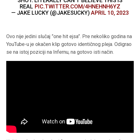
SHOT. LITERALLY CAN’T BELIEVE THIS IS
REAL
PIC.TWITTER.COM/4HNEHNH6YZ
— JAKE LUCKY (@JAKESUCKY)
APRIL 10, 2023
Ovo nije jedini slučaj ”one hit ejsa”. Pre nekoliko godina na
YouTube-u je okačen klip gotovo identičnog pleja. Odigrao
se na istoj poziciji na Infernu, na gotovo isti način.