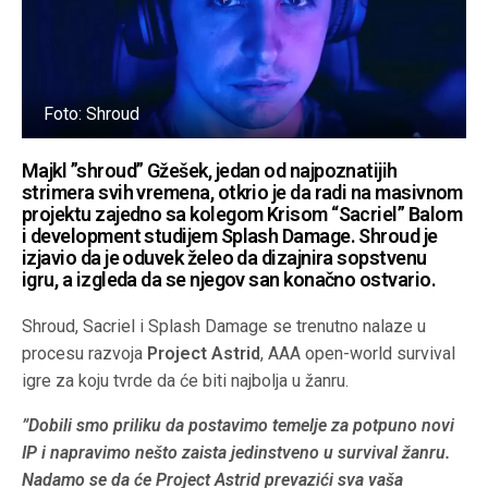
Foto: Shroud
Majkl ”shroud” Gžešek, jedan od najpoznatijih
strimera svih vremena, otkrio je da radi na masivnom
projektu zajedno sa kolegom Krisom “Sacriel” Balom
i development studijem Splash Damage. Shroud je
izjavio da je oduvek želeo da dizajnira sopstvenu
igru, a izgleda da se njegov san konačno ostvario.
Shroud, Sacriel i Splash Damage se trenutno nalaze u
procesu razvoja
Project Astrid
, AAA open-world survival
igre za koju tvrde da će biti najbolja u žanru.
”Dobili smo priliku da postavimo temelje za potpuno novi
IP i napravimo nešto zaista jedinstveno u survival žanru.
Nadamo se da će Project Astrid prevazići sva vaša