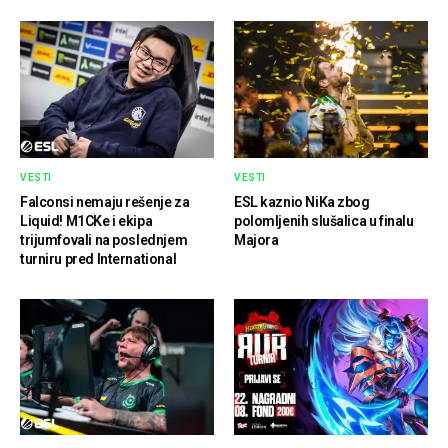
VESTI
VESTI
Falconsi nemaju rešenje za
ESL kaznio NiKa zbog
Liquid! M1CKe i ekipa
polomljenih slušalica u finalu
trijumfovali na poslednjem
Majora
turniru pred International