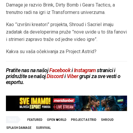
Damage je razvio Brink, Dirty Bomb i Gears Tactics, a
trenutno radi na igri iz Transformers univerzuma.
Kao ”izvršni kreatori” projekta, Shroud i Sacriel imaju
zadatak da developerima pruže ”nove uvide u to šta fanovi
i strimeri zapravo traže od jedne video igre”.
Kakva su vaša očekivanja za Project Astrid?
Pratite nas na našoj
Facebook
i
Instagram
stranici i
pridružite se našoj
Discord
i
Viber
grupi za sve vesti o
esportu.
TAGS
FEATURED
OPEN WORLD
PROJECT ASTRID
SHROUD
SPLASH DAMAGE
SURVIVAL