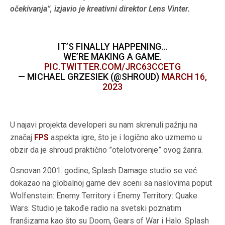
očekivanja”, izjavio je kreativni direktor Lens Vinter.
IT’S FINALLY HAPPENING…
WE’RE MAKING A GAME.
PIC.TWITTER.COM/JRC63CCETG
— MICHAEL GRZESIEK (@SHROUD)
MARCH 16,
2023
U najavi projekta developeri su nam skrenuli pažnju na
značaj
FPS
aspekta igre, što je i logično ako uzmemo u
obzir da je shroud praktično ”otelotvorenje” ovog žanra.
Osnovan 2001. godine, Splash Damage studio se već
dokazao na globalnoj game dev sceni sa naslovima poput
Wolfenstein: Enemy Territory i Enemy Territory: Quake
Wars. Studio je takođe radio na svetski poznatim
franšizama kao što su Doom, Gears of War i Halo. Splash