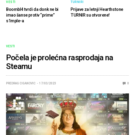
VESTI
TURNIRI
Boombl4 tvrdi da donk ne bi
Prijave za letnji Hearthstone
imao šanse protiv “prime”
TURNIR su otvorene!
s1mple-a
VESTI
Počela je prolećna rasprodaja na
Steamu
PREDRAG CIGANOVIC
17/03/2023
0