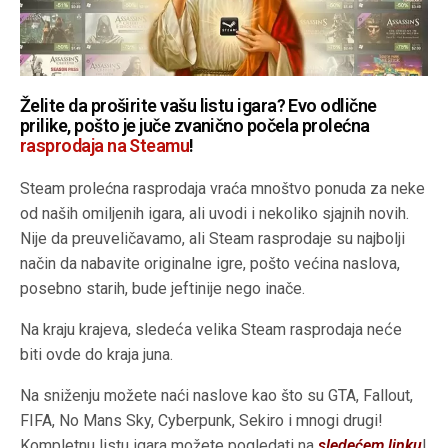
Želite da proširite vašu listu igara? Evo odlične
prilike, pošto je juče zvanično počela prolećna
rasprodaja na Steamu
!
Steam prolećna rasprodaja vraća mnoštvo ponuda za neke
od naših omiljenih igara, ali uvodi i nekoliko sjajnih novih.
Nije da preuveličavamo, ali Steam rasprodaje su najbolji
način da nabavite originalne igre, pošto većina naslova,
posebno starih, bude jeftinije nego inače.
Na kraju krajeva, sledeća velika Steam rasprodaja neće
biti ovde do kraja juna.
Na sniženju možete naći naslove kao što su GTA, Fallout,
FIFA, No Mans Sky, Cyberpunk, Sekiro i mnogi drugi!
Kompletnu listu igara možete pogledati na
sledećem linku
!