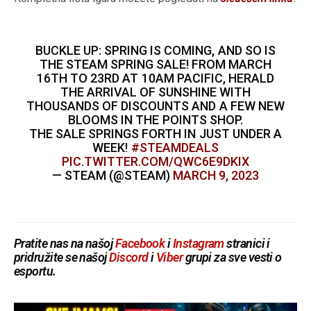
BUCKLE UP: SPRING IS COMING, AND SO IS
THE STEAM SPRING SALE! FROM MARCH
16TH TO 23RD AT 10AM PACIFIC, HERALD
THE ARRIVAL OF SUNSHINE WITH
THOUSANDS OF DISCOUNTS AND A FEW NEW
BLOOMS IN THE POINTS SHOP.
THE SALE SPRINGS FORTH IN JUST UNDER A
WEEK!
#STEAMDEALS
PIC.TWITTER.COM/QWC6E9DKIX
— STEAM (@STEAM)
MARCH 9, 2023
Pratite nas na našoj
Facebook
i
Instagram
stranici i
pridružite se našoj
Discord
i
Viber
grupi za sve vesti o
esportu.