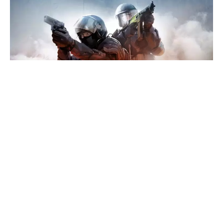
Pojavile su se nove informacije o potencijalnom
CS:GO
Source 2 portu. Da li je ovo još jedna lažna
uzbuna ili se konačno bližimo danu kada će CS:GO
preći na Source 2?
Kako prenosi insajder Aquarius, Valve developeri su
nedavno pokrenuli CS:GO verziju 1.36.8.4, za koju se
upravo smatra da je Source 2 port igre. Navodno je