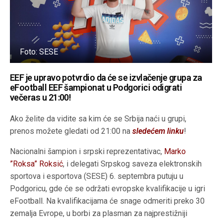
Foto: SESE
EEF je upravo potvrdio da će se izvlačenje grupa za
eFootball EEF šampionat u Podgorici odigrati
večeras u 21:00!
Ako želite da vidite sa kim će se Srbija naći u grupi,
prenos možete gledati od 21:00 na
sledećem linku
!
Nacionalni šampion i srpski reprezentativac,
Marko
”Roksa” Roksić
, i delegati Srpskog saveza elektronskih
sportova i esportova (SESE) 6. septembra putuju u
Podgoricu, gde će se održati evropske kvalifikacije u igri
eFootball. Na kvalifikacijama će snage odmeriti preko 30
zemalja Evrope, u borbi za plasman za najprestižniji