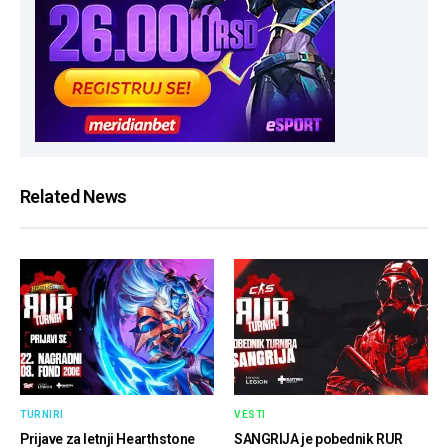
Related News
TURNIRI
VESTI
Prijave za letnji Hearthstone
SANGRIJA je pobednik RUR