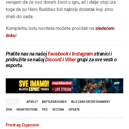
verujem da će ovo doneti život u igru, ali i dalje stoji iza
toga da su Hero Buddies bili najbolji dodatak koji smo
imali do sada.
Kompletnu listu noviteta možete pročitati na
sledećem
linku
!
Pratite nas na našoj
Facebook
i
Instagram
stranici i
pridružite se našoj
Discord
i
Viber
grupi za sve vesti o
esportu.
TAGS
APDEJT
BATTLEGROUNDS
BLIZZARD ENTERTAINMENT
DVA
HEARTHSTONE
PEČ
SEZONA
UPDATE
Predrag Ciganovic