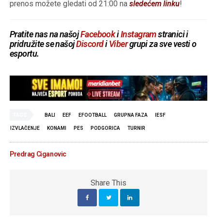
prenos možete gledati od 21:00 na
sledećem linku
!
Pratite nas na našoj
Facebook
i
Instagram
stranici i
pridružite se našoj
Discord
i
Viber
grupi za sve vesti o
esportu.
TAGS
BALI
EEF
EFOOTBALL
GRUPNA FAZA
IESF
IZVLAČENJE
KONAMI
PES
PODGORICA
TURNIR
Predrag Ciganovic
Share This