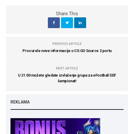
Share This
PREVIOUS ARTICLE
Procurele nove informacije o CS:GO Source 2 portu
NEXT ARTICLE
U 21:00 možete gledate izvlačenje grupa za eFootball EEF
šampionat!
REKLAMA