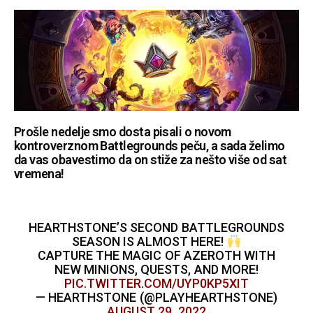
Prošle nedelje smo dosta pisali o novom
kontroverznom Battlegrounds peču, a sada želimo
da vas obavestimo da on stiže za nešto više od sat
vremena!
HEARTHSTONE’S SECOND BATTLEGROUNDS
SEASON IS ALMOST HERE!
CAPTURE THE MAGIC OF AZEROTH WITH
NEW MINIONS, QUESTS, AND MORE!
PIC.TWITTER.COM/UYP0KP5XIT
— HEARTHSTONE (@PLAYHEARTHSTONE)
AUGUST 29, 2022