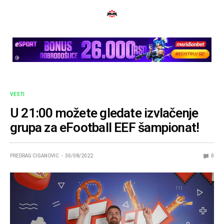
VESTI
U 21:00 možete gledate izvlačenje
grupa za eFootball EEF šampionat!
PREDRAG CIGANOVIC
30/08/2022
0