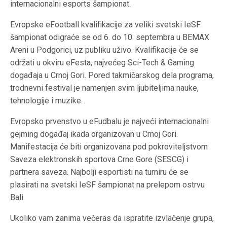
internacionalni esports šampionat.
Evropske eFootball kvalifikacije za veliki svetski IeSF
šampionat odigraće se od 6. do 10. septembra u BEMAX
Areni u Podgorici, uz publiku uživo. Kvalifikacije će se
održati u okviru eFesta, najvećeg Sci-Tech & Gaming
događaja u Crnoj Gori. Pored takmičarskog dela programa,
trodnevni festival je namenjen svim ljubiteljima nauke,
tehnologije i muzike.
Evropsko prvenstvo u eFudbalu je najveći internacionalni
gejming događaj ikada organizovan u Crnoj Gori.
Manifestacija će biti organizovana pod pokroviteljstvom
Saveza elektronskih sportova Crne Gore (SESCG) i
partnera saveza. Najbolji esportisti na turniru će se
plasirati na svetski IeSF šampionat na prelepom ostrvu
Bali.
Ukoliko vam zanima večeras da ispratite izvlačenje grupa,