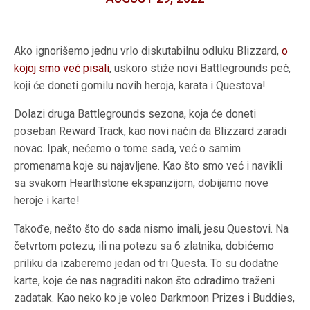
Ako ignorišemo jednu vrlo diskutabilnu odluku Blizzard,
o
kojoj smo već pisali
, uskoro stiže novi Battlegrounds peč,
koji će doneti gomilu novih heroja, karata i Questova!
Dolazi druga Battlegrounds sezona, koja će doneti
poseban Reward Track, kao novi način da Blizzard zaradi
novac. Ipak, nećemo o tome sada, već o samim
promenama koje su najavljene. Kao što smo već i navikli
sa svakom Hearthstone ekspanzijom, dobijamo nove
heroje i karte!
Takođe, nešto što do sada nismo imali, jesu Questovi. Na
četvrtom potezu, ili na potezu sa 6 zlatnika, dobićemo
priliku da izaberemo jedan od tri Questa. To su dodatne
karte, koje će nas nagraditi nakon što odradimo traženi
zadatak. Kao neko ko je voleo Darkmoon Prizes i Buddies,