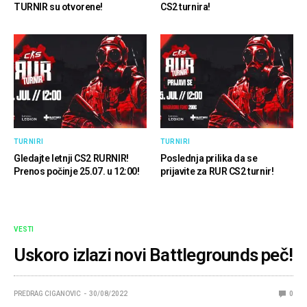
TURNIR su otvorene!
CS2 turnira!
TURNIRI
TURNIRI
Gledajte letnji CS2 RURNIR!
Poslednja prilika da se
Prenos počinje 25.07. u 12:00!
prijavite za RUR CS2 turnir!
VESTI
Uskoro izlazi novi Battlegrounds peč!
PREDRAG CIGANOVIC
30/08/2022
0