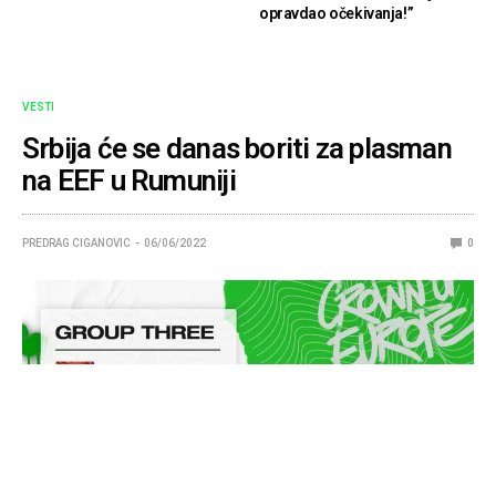
opravdao očekivanja!”
VESTI
Srbija će se danas boriti za plasman
na EEF u Rumuniji
PREDRAG CIGANOVIC
06/06/2022
0