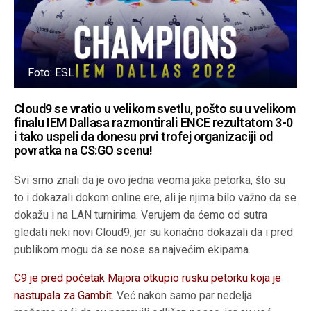
Foto: ESL
Cloud9 se vratio u velikom svetlu, pošto su u velikom
finalu IEM Dallasa razmontirali ENCE rezultatom 3-0
i tako uspeli da donesu prvi trofej organizaciji od
povratka na CS:GO scenu!
Svi smo znali da je ovo jedna veoma jaka petorka, što su
to i dokazali dokom online ere, ali je njima bilo važno da se
dokažu i na LAN turnirima. Verujem da ćemo od sutra
gledati neki novi Cloud9, jer su konačno dokazali da i pred
publikom mogu da se nose sa najvećim ekipama.
C9 je pred početak Majora otkupio rusku petorku koja je
nastupala za Gambit
. Već nakon samo par nedelja