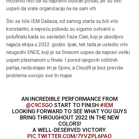
možemo reći da su napravili odličan posao, jer su već
uspeli da vrate organizaciju na na sam vrh.
Što se tiče IEM Dallasa, od samog starta su bili vrlo
konstantni, a najveću pobedu su sigurno ostvarili u
polufinalu kada su savladali Faze Clan, koji je ubedljivo
najjača ekipa u 2022. godini. Ipak, tek tada je usledio vrlo
neugodni ENCE, koji je sa Snaxom uspeo da napravi veliki
uspeh plasmanom u finale. I pored njegovih odličnih
partija, nedostajao im je Spinx, a Cloud9 je bez previše
problema osvojio sve tri mape.
AN INCREDIBLE PERFORMANCE FROM
@C9CSGO
START TO FINISH
#IEM
LOOKING FORWARD TO SEE WHAT YOU GUYS
BRING THROUGHOUT 2022 IN THE NEW
COLORS!
A WELL-DESERVED VICTORY.
PIC.TWITTER.COM/7YVZPL6PAO