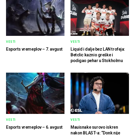
VESTI
VESTI
Esports vremeplov – 7. avgust
Liquid i dalje bez LAN trofeja:
Betclic kaznio greške i
podigao pehar u Stokholmu
VESTI
VESTI
Esports vremeplov – 6. avgust
Mauisnake surovo iskren
nakon BLAST-a: “Donk nije