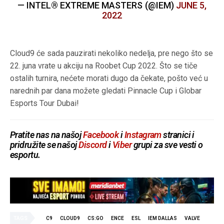
— INTEL® EXTREME MASTERS (@IEM)
JUNE 5,
2022
Cloud9 će sada pauzirati nekoliko nedelja, pre nego što se
22. juna vrate u akciju na Roobet Cup 2022. Što se tiče
ostalih turnira, nećete morati dugo da čekate, pošto već u
narednih par dana možete gledati Pinnacle Cup i Globar
Esports Tour Dubai!
Pratite nas na našoj
Facebook
i
Instagram
stranici i
pridružite se našoj
Discord
i
Viber
grupi za sve vesti o
esportu.
TAGS
C9
CLOUD9
CS:GO
ENCE
ESL
IEM DALLAS
VALVE