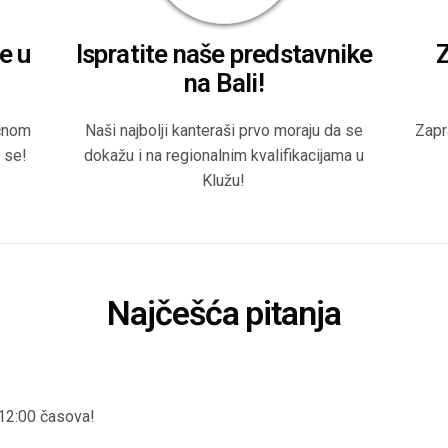
e u
Ispratite naše predstavnike
Z
na Bali!
ičnom
Naši najbolji kanteraši prvo moraju da se
Zapr
 se!
dokažu i na regionalnim kvalifikacijama u
Klužu!
Najčešća pitanja
 12:00 časova!