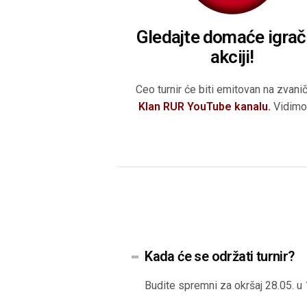
Gledajte domaće igrač
akciji!
Ceo turnir će biti emitovan na zvan
Klan RUR YouTube kanalu.
Vidimo
Kada će se održati turnir?
Budite spremni za okršaj 28.05. u