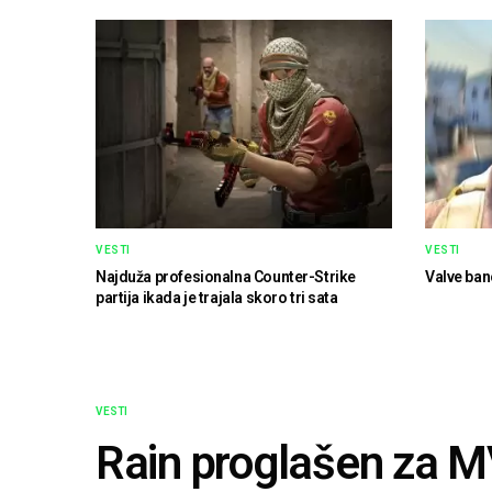
VESTI
VESTI
Najduža profesionalna Counter-Strike
Valve ban
partija ikada je trajala skoro tri sata
VESTI
Rain proglašen za 