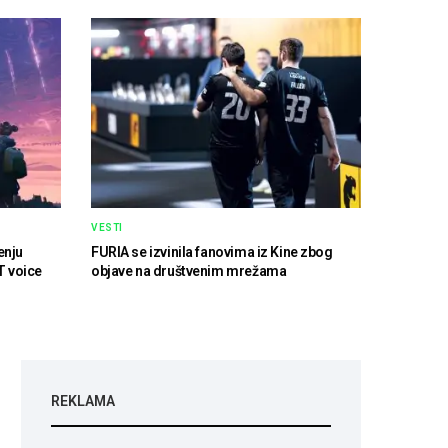
VESTI
enju
FURIA se izvinila fanovima iz Kine zbog
T voice
objave na društvenim mrežama
REKLAMA