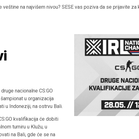
e veštine na najvišem nivou? SESE vas poziva da se prijavite za kv
vi
 druge nacionalne CS:GO
s šampionat u organizacija
i u Indoneziji, na ostrvu Bali.
CS:GO kvalifikacija će dobiti
alnom turniru u Klužu, u
tovati na Bali, gde će se na