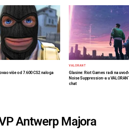
VALORANT
ovao više od 7.600 CS2 naloga
Glasine: Riot Games radi na uvođ
Noise Suppression-a u VALORAN
chat
MVP Antwerp Majora