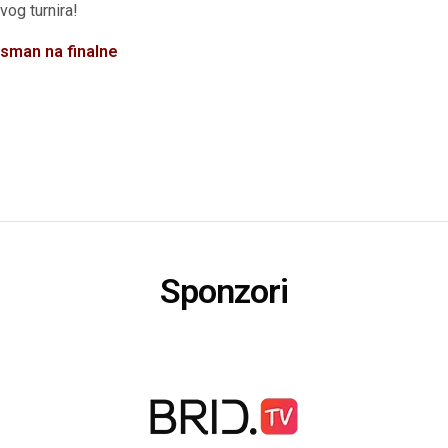
vog turnira!
lasman na finalne
Sponzori