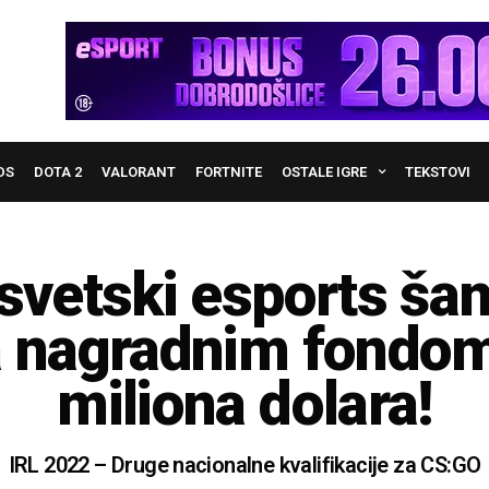
DS
DOTA 2
VALORANT
FORTNITE
OSTALE IGRE
TEKSTOVI
svetski esports ša
sa nagradnim fondom
miliona dolara!
IRL 2022 – Druge nacionalne kvalifikacije za CS:GO