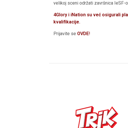
velikoj sceni održati završnica IeSF-o
4Glory i iNation su već osigurali p
kvalifikacije.
Prijavite se
OVDE
!