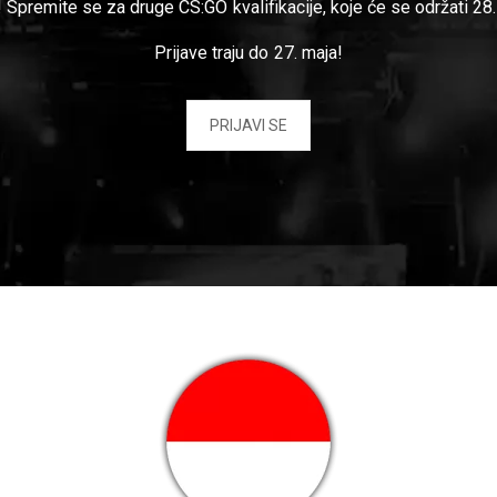
! Spremite se za druge CS:GO kvalifikacije, koje će se održati 2
Prijave traju do 27. maja!
PRIJAVI SE