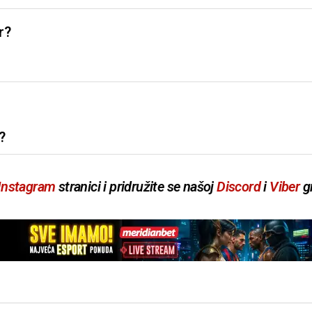
r?
?
Instagram
stranici i pridružite se našoj
Discord
i
Viber
gr