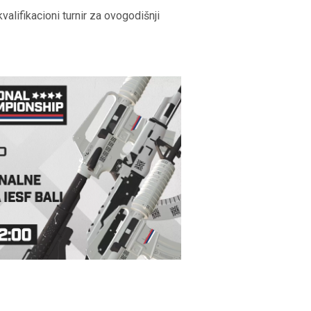
alifikacioni turnir za ovogodišnji