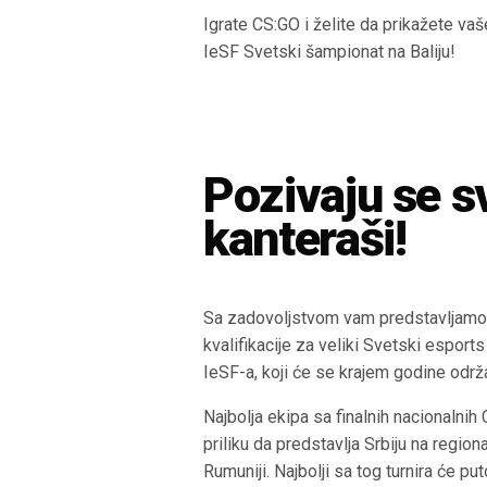
Igrate CS:GO i želite da prikažete vaš
IeSF Svetski šampionat na Baliju!
Pozivaju se s
kanteraši!
Sa zadovoljstvom vam predstavljamo
kvalifikacije za veliki Svetski esport
IeSF-a, koji će se krajem godine održat
Najbolja ekipa sa finalnih nacionalnih 
priliku da predstavlja Srbiju na region
Rumuniji. Najbolji sa tog turnira će pu