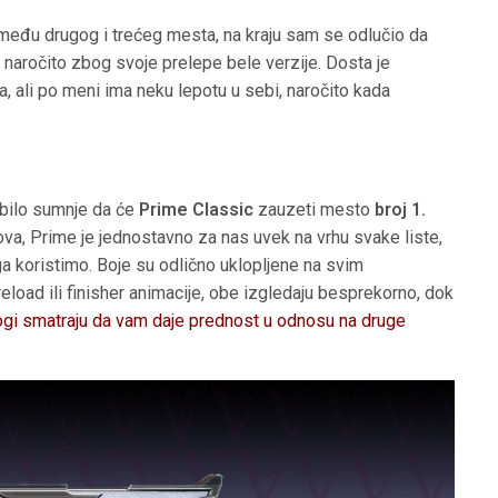
zmeđu drugog i trećeg mesta, na kraju sam se odlučio da
, naročito zbog svoje prelepe bele verzije. Dosta je
, ali po meni ima neku lepotu u sebi, naročito kada
e bilo sumnje da će
Prime Classic
zauzeti mesto
broj 1.
ova, Prime je jednostavno za nas uvek na vrhu svake liste,
ga koristimo. Boje su odlično uklopljene na svim
 reload ili finisher animacije, obe izgledaju besprekorno, dok
gi smatraju da vam daje prednost u odnosu na druge