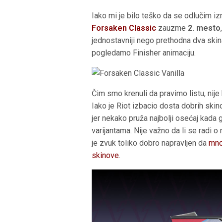
Iako mi je bilo teško da se odlučim i
Forsaken Classic
zauzme
2. mesto
jednostavniji nego prethodna dva skina
pogledamo Finisher animaciju.
Čim smo krenuli da pravimo listu, nij
Iako je Riot izbacio dosta dobrih skin
jer nekako pruža najbolji osećaj kada 
varijantama. Nije važno da li se radi o
je zvuk toliko dobro napravljen da
mno
skinove
.