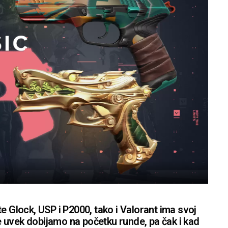
e Glock, USP i P2000, tako i Valorant ima svoj
oje uvek dobijamo na početku runde, pa čak i kad