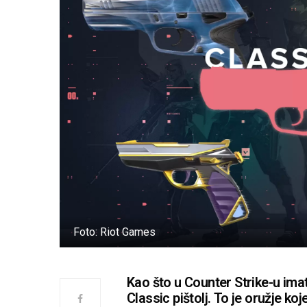
Foto: Riot Games
Kao što u Counter Strike-u imat
Classic pištolj. To je oružje k