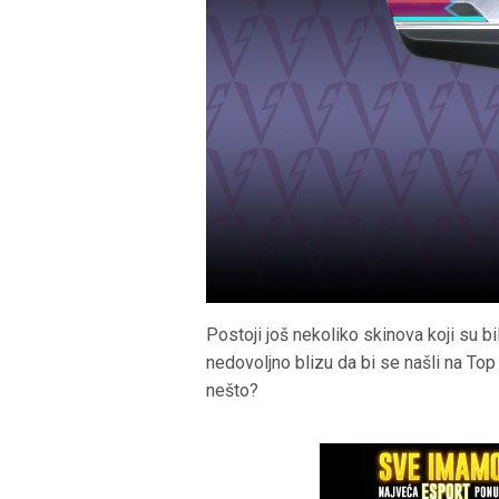
Postoji još nekoliko skinova koji su bili
nedovoljno blizu da bi se našli na Top 
nešto?