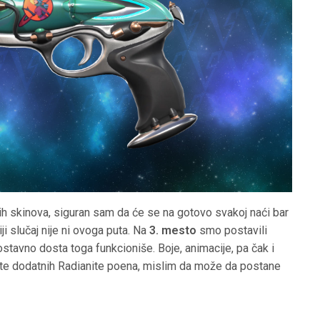
ljih skinova, siguran sam da će se na gotovo svakoj naći bar
ji slučaj nije ni ovoga puta. Na
3. mesto
smo postavili
nostavno dosta toga funkcioniše. Boje, animacije, pa čak i
mate dodatnih Radianite poena, mislim da može da postane