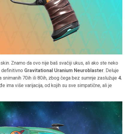
i skin. Znamo da ovo nije baš svačiji ukus, ali ako ste neko
s definitivno
Gravitational Uranium Neuroblaster
. Deluje
ova snimanih 70ih ili 80ih, zbog čega bez sumnje zaslužuje
4.
đe ima više varijacija, od kojih su sve simpatične, ali je