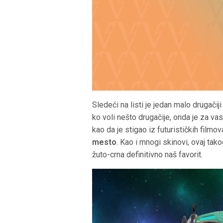
Sledeći na listi je jedan malo drugačij
ko voli nešto drugačije, onda je za va
kao da je stigao iz futurističkih film
mesto
. Kao i mnogi skinovi, ovaj tako
žuto-crna definitivno naš favorit.