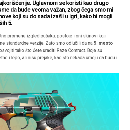
jkorišćenije. Uglavnom se koristi kao drugo
ali ume da bude veoma važan, zbog čega smo mi
ove koji su do sada izašli u igri, kako bi mogli
ših 5.
etno promene izgled pušaka, postoje i oni skinovi koji
e standardne verzije. Zato smo odlučili da na
5. mesto
osvojiti tako što ćete uraditi Raze Contract. Boje su
etno i lepo, ali nisu prejake, kao što nekada umeju da budu i