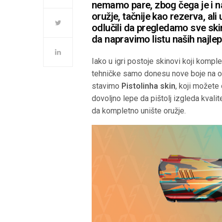
nemamo pare, zbog čega je i na
oružje, tačnije kao rezerva, 
odlučili da pregledamo sve skin
da napravimo listu naših najlep
Iako u igri postoje skinovi koji kompl
tehničke samo donesu nove boje na on
stavimo
Pistolinha skin
, koji možete 
dovoljno lepe da pištolj izgleda kvalit
da kompletno unište oružje.