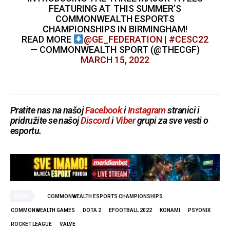
FEATURING AT THIS SUMMER’S
COMMONWEALTH ESPORTS
CHAMPIONSHIPS IN BIRMINGHAM!
READ MORE
@GE_FEDERATION
|
#CESC22
— COMMONWEALTH SPORT (@THECGF)
MARCH 15, 2022
Pratite nas na našoj
Facebook
i
Instagram
stranici i
pridružite se našoj
Discord
i
Viber
grupi za sve vesti o
esportu.
TAGS
COMMONWEALTH ESPORTS CHAMPIONSHIPS
COMMONWEALTH GAMES
DOTA 2
EFOOTBALL 2022
KONAMI
PSYONIX
ROCKET LEAGUE
VALVE