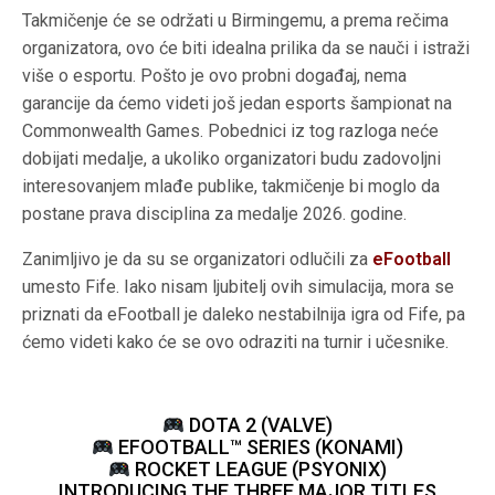
Takmičenje će se održati u Birmingemu, a prema rečima
organizatora, ovo će biti idealna prilika da se nauči i istraži
više o esportu. Pošto je ovo probni događaj, nema
garancije da ćemo videti još jedan esports šampionat na
Commonwealth Games. Pobednici iz tog razloga neće
dobijati medalje, a ukoliko organizatori budu zadovoljni
interesovanjem mlađe publike, takmičenje bi moglo da
postane prava disciplina za medalje 2026. godine.
Zanimljivo je da su se organizatori odlučili za
eFootball
umesto Fife. Iako nisam ljubitelj ovih simulacija, mora se
priznati da eFootball je daleko nestabilnija igra od Fife, pa
ćemo videti kako će se ovo odraziti na turnir i učesnike.
DOTA 2 (VALVE)
EFOOTBALL™ SERIES (KONAMI)
ROCKET LEAGUE (PSYONIX)
INTRODUCING THE THREE MAJOR TITLES