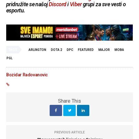
pridružite se našoj
Discord
i
Viber
grupi za sve vesti o
esportu.
TAGS
ARLINGTON
DOTA 2
DPC
FEATURED
MAJOR
MOBA
PGL
Bozidar Radovanovic
Share This
PREVIOUS ARTICLE