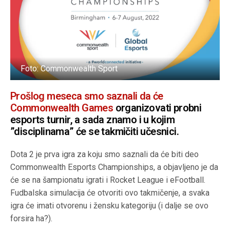
Foto: Commonwealth Sport
Prošlog meseca smo saznali da će
Commonwealth Games
organizovati probni
esports turnir, a sada znamo i u kojim
”disciplinama” će se takmičiti učesnici.
Dota 2 je prva igra za koju smo saznali da će biti deo
Commonwealth Esports Championships, a objavljeno je da
će se na šampionatu igrati i Rocket League i eFootball.
Fudbalska simulacija će otvoriti ovo takmičenje, a svaka
igra će imati otvorenu i žensku kategoriju (i dalje se ovo
forsira ha?).