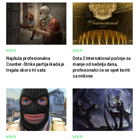
VESTI
VESTI
Najduža profesionalna
Dota 2 International počinje za
Counter-Strike partija ikada je
manje od nedelju dana,
trajala skoro tri sata
profesionalci će se opet boriti
za milione
VESTI
VESTI