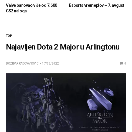
Valve banovao više od 7.600
Esports vremeplov – 7. avgust
CS2 naloga
TOP
Najavljen Dota 2 Major u Arlingtonu
BOZIDAR RADOVANOVIC
17/03/2022
0