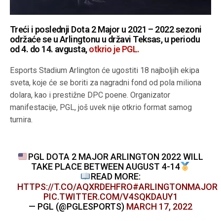
Treći i poslednji Dota 2 Major u 2021 – 2022 sezoni
održaće se u Arlingtonu u državi Teksas, u periodu
od 4. do 14. avgusta,
otkrio je PGL.
Esports Stadium Arlington će ugostiti 18 najboljih ekipa
sveta, koje će se boriti za nagradni fond od pola miliona
dolara, kao i prestižne DPC poene. Organizator
manifestacije, PGL, još uvek nije otkrio format samog
turnira.
PGL DOTA 2 MAJOR ARLINGTON 2022 WILL
TAKE PLACE BETWEEN AUGUST 4-14
READ MORE:
HTTPS://T.CO/AQXRDEHFRO
#ARLINGTONMAJOR
PIC.TWITTER.COM/V4SQKDAUY1
— PGL (@PGLESPORTS)
MARCH 17, 2022