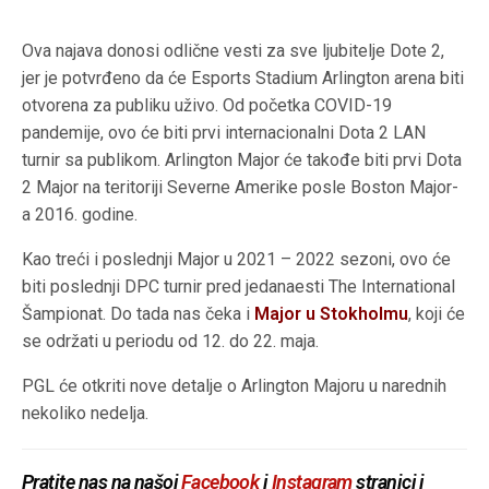
Ova najava donosi odlične vesti za sve ljubitelje Dote 2,
jer je potvrđeno da će Esports Stadium Arlington arena biti
otvorena za publiku uživo. Od početka COVID-19
pandemije, ovo će biti prvi internacionalni Dota 2 LAN
turnir sa publikom. Arlington Major će takođe biti prvi Dota
2 Major na teritoriji Severne Amerike posle Boston Major-
a 2016. godine.
Kao treći i poslednji Major u 2021 – 2022 sezoni, ovo će
biti poslednji DPC turnir pred jedanaesti The International
Šampionat. Do tada nas čeka i
Major u Stokholmu
, koji će
se održati u periodu od 12. do 22. maja.
PGL će otkriti nove detalje o Arlington Majoru u narednih
nekoliko nedelja.
Pratite nas na našoj
Facebook
i
Instagram
stranici i