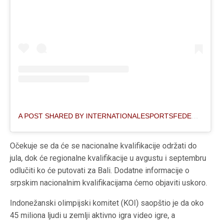
A POST SHARED BY INTERNATIONALESPORTSFEDERATION (@IESF_OFFICIAL)
Očekuje se da će se nacionalne kvalifikacije održati do
jula, dok će regionalne kvalifikacije u avgustu i septembru
odlučiti ko će putovati za Bali. Dodatne informacije o
srpskim nacionalnim kvalifikacijama ćemo objaviti uskoro.
Indonežanski olimpijski komitet (KOI) saopštio je da oko
45 miliona ljudi u zemlji aktivno igra video igre, a