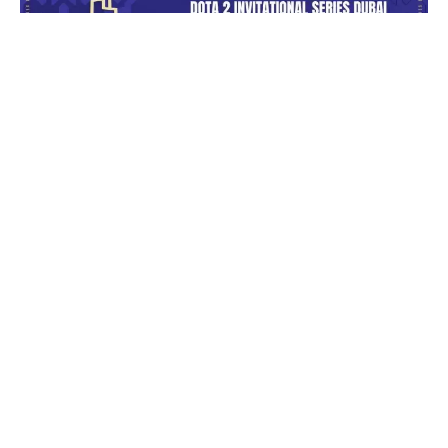
Galaxy Racer je najavio GAMERS GALAXY: Dota 2
Invitational Series Dubai 2022, prvi Dota 2
LAN
u
2022. godini, koji će se održati u periodu od 2. do 6.
marta. Timovi, među kojima su i Nigma, Secret, Team
Spirit, takmičiće se za nagradni fond od 1.000.000
UAE dirhama (oko 272.000 dolara).
#GAMERSGALAXY
: DOTA 2 INVITATIONAL
SERIES DUBAI 2022
— THE TOP
#DOTA2
TEAMS ACROSS THE WORLD WILL BE
COMPETING TO WIN A PRIZE POOL OF AED