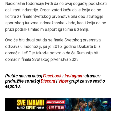
Nacionalna federacija tvrdi da će ovaj događaj podsticati
dalji rast industrije. Organizatori kažu da je želja da se
licitira za finale Svetskog prvenstva bila deo strategije
sportskog turizma indonežanske vlade, kao i želja da se
pruži podrška mladim esport igračima u zemlji.
Ovo će biti drugi put da se finale Svetskog prvenstva
održava u Indoneziji, jer je 2016. godine Džakarta bila
domaćin. IeSF je takođe potvrdio da će Rumunija biti
domaćin finala Svetskog prvenstva 2023.
Pratite nas na našoj
Facebook
i
Instagram
stranici i
pridružite se našoj
Discord
i
Viber
grupi za sve vesti o
esportu.