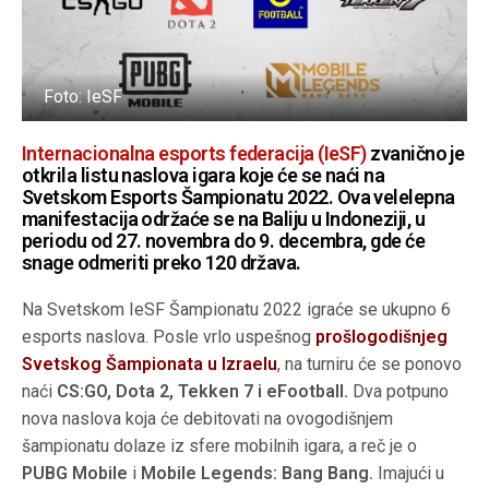
Foto: IeSF
Internacionalna esports federacija (IeSF)
zvanično je
otkrila listu naslova igara koje će se naći na
Svetskom Esports Šampionatu 2022. Ova velelepna
manifestacija održaće se na Baliju u Indoneziji, u
periodu od 27. novembra do 9. decembra, gde će
snage odmeriti preko 120 država.
Na Svetskom IeSF Šampionatu 2022 igraće se ukupno 6
esports naslova. Posle vrlo uspešnog
prošlogodišnjeg
Svetskog Šampionata u Izraelu
, na turniru će se ponovo
naći
CS:GO, Dota 2, Tekken 7 i eFootball.
Dva potpuno
nova naslova koja će debitovati na ovogodišnjem
šampionatu dolaze iz sfere mobilnih igara, a reč je o
PUBG Mobile
i
Mobile Legends: Bang Bang.
Imajući u