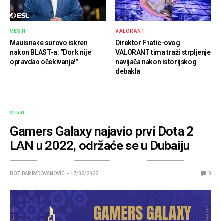
VESTI
VALORANT
Mauisnake surovo iskren
Direktor Fnatic-ovog
nakon BLAST-a: “Donk nije
VALORANT tima traži strpljenje
opravdao očekivanja!”
navijača nakon istorijskog
debakla
VESTI
Gamers Galaxy najavio prvi Dota 2
LAN u 2022, održaće se u Dubaiju
BOZIDAR RADOVANOVIC
17/02/2022
0