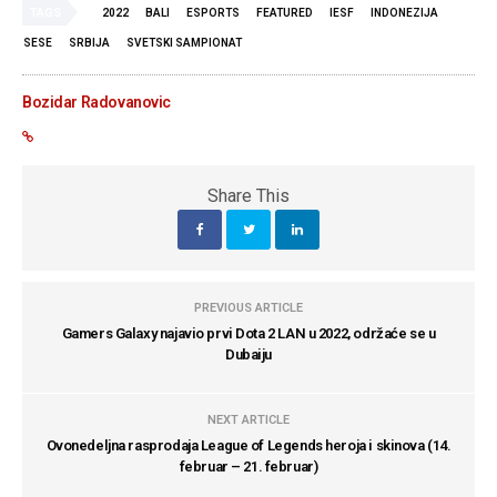
TAGS
2022
BALI
ESPORTS
FEATURED
IESF
INDONEZIJA
SESE
SRBIJA
SVETSKI SAMPIONAT
Bozidar Radovanovic
Share This
PREVIOUS ARTICLE
Gamers Galaxy najavio prvi Dota 2 LAN u 2022, održaće se u
Dubaiju
NEXT ARTICLE
Ovonedeljna rasprodaja League of Legends heroja i skinova (14.
februar – 21. februar)