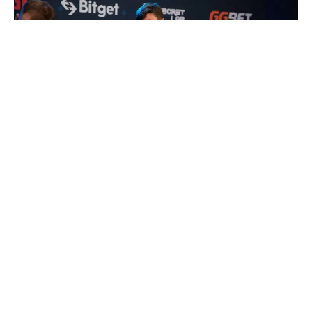
Team Spirit je potvrdio da će se rastati sa svojom
CS:GO petorkom
nakon što nisu uspeli da obezbede
mesto među najboljih 16 na PGL Majoru
!
”Naš CS:GO projekat koji je trajao duže od dve i po godine
će se okončati po završetku Dreamhack Open-a u
Novembru. Verujemo da pun potencijal ove postave nije
dostignut. Imamo razumevanja zašto se to nije desilo, ali
još uvek nismo spremni da podelimo naše razloge”,