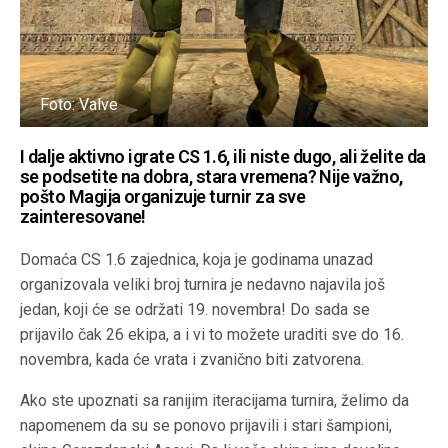
Foto: Valve
I dalje aktivno igrate CS 1.6, ili niste dugo, ali želite da
se podsetite na dobra, stara vremena? Nije važno,
pošto Magija organizuje turnir za sve
zainteresovane!
Domaća CS 1.6 zajednica, koja je godinama unazad
organizovala veliki broj turnira je nedavno najavila još
jedan, koji će se održati 19. novembra! Do sada se
prijavilo čak 26 ekipa, a i vi to možete uraditi sve do 16.
novembra, kada će vrata i zvanično biti zatvorena.
Ako ste upoznati sa ranijim iteracijama turnira, želimo da
napomenem da su se ponovo prijavili i stari šampioni,