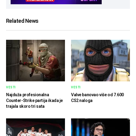
Related News
VESTI
VESTI
Najduža profesionalna
Valve banovao više od 7.600
Counter-Strike partija ikada je
CS2 naloga
trajala skoro tri sata