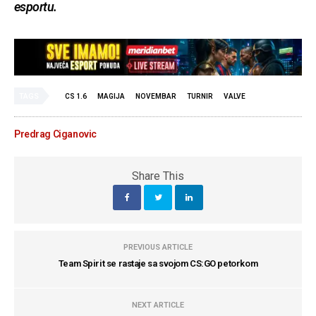
esportu.
TAGS
CS 1.6
MAGIJA
NOVEMBAR
TURNIR
VALVE
Predrag Ciganovic
Share This
PREVIOUS ARTICLE
Team Spirit se rastaje sa svojom CS:GO petorkom
NEXT ARTICLE