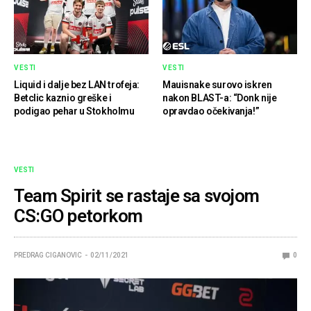
VESTI
VESTI
Liquid i dalje bez LAN trofeja:
Mauisnake surovo iskren
Betclic kaznio greške i
nakon BLAST-a: “Donk nije
podigao pehar u Stokholmu
opravdao očekivanja!”
VESTI
Team Spirit se rastaje sa svojom
CS:GO petorkom
PREDRAG CIGANOVIC
02/11/2021
0