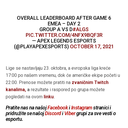
OVERALL LEADERBOARD AFTER GAME 6
EMEA – DAY 2
GROUP A VS D
#ALGS
PIC.TWITTER.COM/4NFX9BQF3R
— APEX LEGENDS ESPORTS
(@PLAYAPEXESPORTS)
OCTOBER 17, 2021
Lige se nastavljaju 23. oktobra, a evropska liga kreće
17:00 po našem vremenu, dok će američke ekipe početi u
22:00. Prenose možete pratiti na
zvaničnim Twitch
kanalima,
a
rezultate i raspored po grupa možete
pogledati na ovom
linku
.
Pratite nas na našoj
Facebook
i
Instagram
stranici i
pridružite se našoj
Discord
i
Viber
grupi za sve vesti o
esportu.