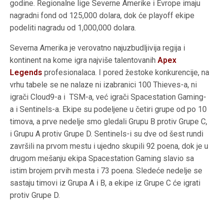
godine. Regionalne lige Severne Amerike i Evrope imaju
nagradni fond od 125,000 dolara, dok će playoff ekipe
podeliti nagradu od 1,000,000 dolara.
Severna Amerika je verovatno najuzbudljivija regija i
kontinent na kome igra najviše talentovanih
Apex
Legends
profesionalaca. I pored žestoke konkurencije, na
vrhu tabele se ne nalaze ni izabranici 100 Thieves-a, ni
igrači Cloud9-a i TSM-a, već igrači Spacestation Gaming-
a i Sentinels-a. Ekipe su podeljene u četiri grupe od po 10
timova, a prve nedelje smo gledali Grupu B protiv Grupe C,
i Grupu A protiv Grupe D. Sentinels-i su dve od šest rundi
završili na prvom mestu i ujedno skupili 92 poena, dok je u
drugom mešanju ekipa Spacestation Gaming slavio sa
istim brojem prvih mesta i 73 poena. Sledeće nedelje se
sastaju timovi iz Grupa A i B, a ekipe iz Grupe C će igrati
protiv Grupe D.