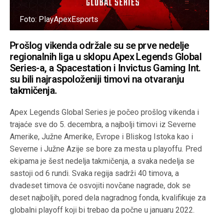
Foto: PlayApexEsports
Prošlog vikenda održale su se prve nedelje
regionalnih liga u sklopu Apex Legends Global
Series-a, a Spacestation i Invictus Gaming Int.
su bili najraspoloženiji timovi na otvaranju
takmičenja.
Apex Legends Global Series je počeo prošlog vikenda i
trajaće sve do 5. decembra, a najbolji timovi iz Severne
Amerike, Južne Amerike, Evrope i Bliskog Istoka kao i
Severne i Južne Azije se bore za mesta u playoffu. Pred
ekipama je šest nedelja takmičenja, a svaka nedelja se
sastoji od 6 rundi. Svaka regija sadrži 40 timova, a
dvadeset timova će osvojiti novčane nagrade, dok se
deset najboljih, pored dela nagradnog fonda, kvalifikuje za
globalni playoff koji bi trebao da počne u januaru 2022.