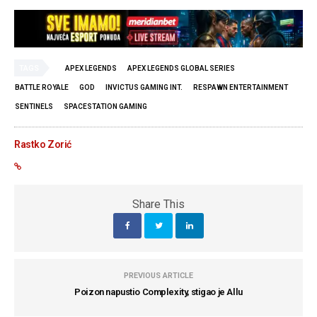
TAGS
APEX LEGENDS
APEX LEGENDS GLOBAL SERIES
BATTLE ROYALE
GOD
INVICTUS GAMING INT.
RESPAWN ENTERTAINMENT
SENTINELS
SPACESTATION GAMING
Rastko Zorić
Share This
PREVIOUS ARTICLE
Poizon napustio Complexity, stigao je Allu