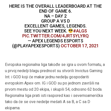
HERE IS THE OVERALL LEADERBOARD AT THE
END OF GAME 6.
NA – DAY 2
GROUP A VS D
EXCELLENT GAMES, LEGENDS.
SEE YOU NEXT WEEK.
#ALGS
PIC.TWITTER.COM/4JRTSYLYRQ
— APEX LEGENDS ESPORTS
(@PLAYAPEXESPORTS)
OCTOBER 17, 2021
Evropska regionalna liga takođe se igra u ovom formatu, a
u prvoj nedelji blagu prednost su stvorili Invictus Gaming
Int. i GOD koji će makar jednu nedelju gospodariti
evropskim Apex-om. IG i GOD su po jednom završili na
prvom mestu od 20 ekipa, i skupili 54, odnosno 62 boda.
Regionalna liga prati isti raspored kao i severnoamerička
tako da će se ove nedelje mešati A sa B, a C sa D
ekipama.