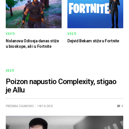
VESTI
VESTI
Nolanova Odiseja danas stiže
Dejvid Bekam stiže u Fortnite
u bioskope, ali i u Fortnite
VESTI
Poizon napustio Complexity, stigao
je Allu
PREDRAG CIGANOVIC
18/10/2021
0