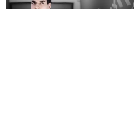
Nakon nove katastrofe za Complexity, organizacija
je odlučila da napravi nove promene, zbog čega se se
juče rastali sa Valentinom ”poizon” Vasilevim, kako
bi samo koji sat kasnije potvrdili da su na pozajmicu
doveli Aleksija ”Allu” Jalija.
Ekipa koja je pre samo godinu dana spadala među najjače
na svetu iza sebe ima jednu tešku godinu. Rezultati nikako
nisu bili dovoljno dobri, zbog čega je promenjeno nekoliko
igrača, pa čak i trener.
Zatim je usledila povreda jednog od
ključnih igrača, Konfiga
, što je rezultovalo novim