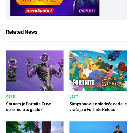
Related News
VESTI
VESTI
Šta nam je Fortnite Crew
Simpsonovi se sledeće nedelje
spremio u avgustu?
vraćaju u Fortnite Reload