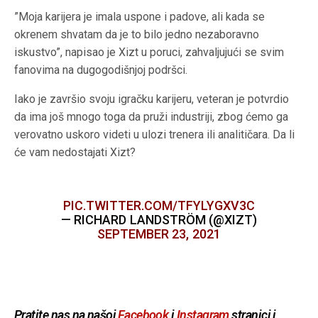
”Moja karijera je imala uspone i padove, ali kada se
okrenem shvatam da je to bilo jedno nezaboravno
iskustvo”, napisao je Xizt u poruci, zahvaljujući se svim
fanovima na dugogodišnjoj podršci.
Iako je završio svoju igračku karijeru, veteran je potvrdio
da ima još mnogo toga da pruži industriji, zbog ćemo ga
verovatno uskoro videti u ulozi trenera ili analitičara. Da li
će vam nedostajati Xizt?
PIC.TWITTER.COM/TFYLYGXV3C
— RICHARD LANDSTRÖM (@XIZT)
SEPTEMBER 23, 2021
Pratite nas na našoj
Facebook
i
Instagram
stranici i