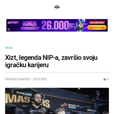
VESTI
Xizt, legenda NIP-a, završio svoju
igračku karijeru
PREDRAG CIGANOVIC
23/09/2021
0