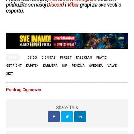
pridružite se našoj
Discord
i
Viber
grupi za sve vesti o
esportu.
TAGS
CS:GO
DIGNITAS
F0REST
FAZE CLAN
FNATIC
GET RIGHT
KAPITEN
KARIJERA
NIP
PENZIJA
ŠVEDSKA
VALVE
XIZT
Predrag Ciganovic
Share This