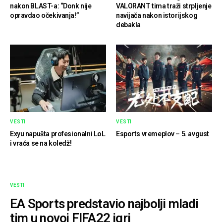
nakon BLAST-a: “Donk nije
VALORANT tima traži strpljenje
opravdao očekivanja!”
navijača nakon istorijskog
debakla
VESTI
VESTI
Exyu napušta profesionalni LoL
Esports vremeplov – 5. avgust
i vraća se na koledž!
VESTI
EA Sports predstavio najbolji mladi
tim u novoj FIFA22 igri