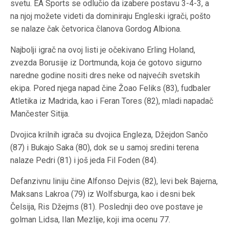
svetu. EA Sports se odlučio da izabere postavu 3-4-3, a
na njoj možete videti da dominiraju Engleski igrači, pošto
se nalaze čak četvorica članova Gordog Albiona.
Najbolji igrač na ovoj listi je očekivano Erling Holand,
zvezda Borusije iz Dortmunda, koja će gotovo sigurno
naredne godine nositi dres neke od najvećih svetskih
ekipa. Pored njega napad čine Žoao Feliks (83), fudbaler
Atletika iz Madrida, kao i Feran Tores (82), mladi napadač
Mančester Sitija.
Dvojica krilnih igrača su dvojica Engleza, Džejdon Sančo
(87) i Bukajo Saka (80), dok se u samoj sredini terena
nalaze Pedri (81) i još jeda Fil Foden (84).
Defanzivnu liniju čine Alfonso Dejvis (82), levi bek Bajerna,
Maksans Lakroa (79) iz Wolfsburga, kao i desni bek
Čelsija, Ris Džejms (81). Poslednji deo ove postave je
golman Lidsa, Ilan Mezlije, koji ima ocenu 77.