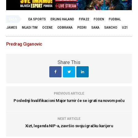
TAGS
EA SPORTS
ERLING HALAND
FIFA22
FODEN
FUDBAL
JAMES
MLADI TIM
OCENE
ODBRANA
PEDRI
SAKA
SANCHO
U21
Predrag Ciganovic
Share This
PREVIOUS ARTICLE
Poslednji kvalifikacioni Major turnir će se igrati na novom peču
NEXT ARTICLE
Xizt, legenda NIP-a, završio svoju igračku karijeru