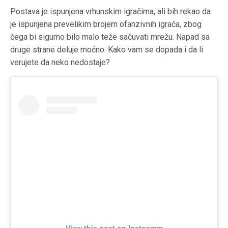
Postava je ispunjena vrhunskim igračima, ali bih rekao da
je ispunjena prevelikim brojem ofanzivnih igrača, zbog
čega bi sigurno bilo malo teže sačuvati mrežu. Napad sa
druge strane deluje moćno. Kako vam se dopada i da li
verujete da neko nedostaje?
View this post on Instagram