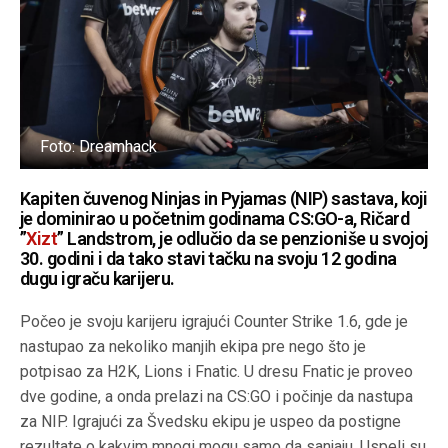
Foto: Dreamhack
Kapiten čuvenog Ninjas in Pyjamas (NIP) sastava, koji
je dominirao u početnim godinama CS:GO-a, Ričard
”
Xizt
” Landstrom, je odlučio da se penzioniše u svojoj
30. godini i da tako stavi tačku na svoju 12 godina
dugu igraču karijeru.
Počeo je svoju karijeru igrajući Counter Strike 1.6, gde je
nastupao za nekoliko manjih ekipa pre nego što je
potpisao za H2K, Lions i Fnatic. U dresu Fnatic je proveo
dve godine, a onda prelazi na CS:GO i počinje da nastupa
za NIP. Igrajući za Švedsku ekipu je uspeo da postigne
rezultate o kakvim mnogi mogu samo da sanjaju. Uspeli su