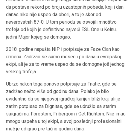
da postave rekord po broju uzastopnih pobeda, koji i dan
danas niko nije uspeo da obori, a to je skor od
neverovatnih 87-0. U tom periodu su osvojili mnoštvo
trofeja od kojih je definitivno najveći ESL One u Kelnu,
jedini Major kojeg se domogao.
2018. godine napušta NIP i potpisuje za Faze Clan kao
izmena. Zadržao se samo mesec i po dana u evropskoj
ekipi, ali je za to vreme uspeo da se domogne još jednog
velikog trofeja.
Ubrzo nakon toga ponovo potpisuje za Fnatic, gde se
zadržao nešto više od godinu dana. Polako je bilo
evidentno da se njegovoj igračkoj karijeri bliži kraj, ali je
zatim potpisao za Dignitas, gde se udružio sa starim
saigračima, Forestom, Fribergom i Get Rightom. Nije imao
mnogo uspeha u toj ekipi, a svoj poslednji profesionalni
meč je odigrao pre tačno godinu dana.