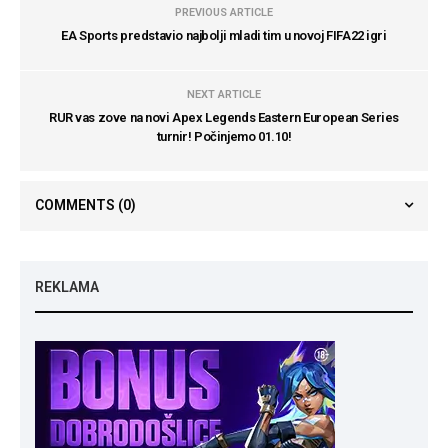
PREVIOUS ARTICLE
EA Sports predstavio najbolji mladi tim u novoj FIFA22 igri
NEXT ARTICLE
RUR vas zove na novi Apex Legends Eastern European Series
turnir! Počinjemo 01.10!
COMMENTS
(0)
REKLAMA