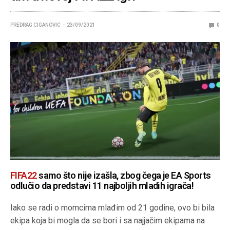
PREDRAG CIGANOVIC
23/09/2021
0
FIFA22
samo što nije izašla, zbog čega je EA Sports
odlučio da predstavi 11 najboljih mladih igrača!
Iako se radi o momcima mlađim od 21 godine, ovo bi bila
ekipa koja bi mogla da se bori i sa najjačim ekipama na