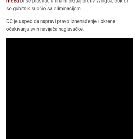
meča
bi se plasirao u finalni okršaj protiv Wingsa, dok bi
se gubitnik suočio sa eliminacijom.
DC je uspeo da napravi pravo iznenađenje i okrene
očekivanja svih navijača naglavačke.