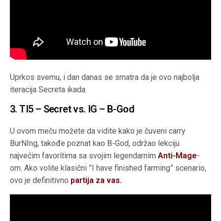
Uprkos svemu, i dan danas se smatra da je ovo najbolja
iteracija Secreta ikada.
3. TI5 – Secret vs. IG – B-God
U ovom meču možete da vidite kako je čuveni carry
BurNIng, takođe poznat kao B-God, održao lekciju
najvećim favoritima sa svojim legendarnim
Anti-Mage
-
om. Ako volite klasični ”I have finished farming” scenario,
ovo je definitivno
partija za vas.