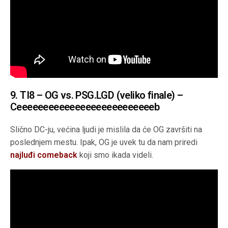
9. TI8 – OG vs. PSG.LGD (veliko finale) –
Ceeeeeeeeeeeeeeeeeeeeeeeeeeb
Slično DC-ju, većina ljudi je mislila da će OG završiti na
poslednjem mestu. Ipak, OG je uvek tu da nam priredi
najluđi comeback
koji smo ikada videli.