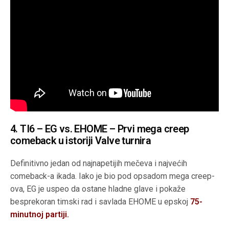
4. TI6 – EG vs. EHOME – Prvi mega creep
comeback u istoriji Valve turnira
Definitivno jedan od najnapetijih mečeva i najvećih
comeback-a ikada. Iako je bio pod opsadom mega creep-
ova, EG je uspeo da ostane hladne glave i pokaže
besprekoran timski rad i savlada EHOME u epskoj
75-
minutnoj partiji.