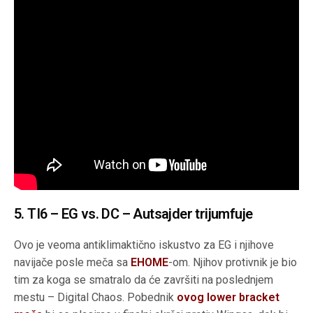
5. TI6 – EG vs. DC – Autsajder trijumfuje
Ovo je veoma antiklimaktično iskustvo za EG i njihove
navijače posle meča sa
EHOME
-om. Njihov protivnik je bio
tim za koga se smatralo da će završiti na poslednjem
mestu – Digital Chaos. Pobednik
ovog lower bracket