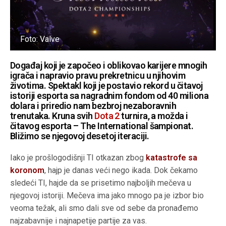
Foto: Valve
Događaj koji je započeo i oblikovao karijere mnogih
igrača i napravio pravu prekretnicu u njihovim
životima. Spektakl koji je postavio rekord u čitavoj
istoriji esporta sa nagradnim fondom od 40 miliona
dolara i priredio nam bezbroj nezaboravnih
trenutaka. Kruna svih
Dota 2
turnira, a možda i
čitavog esporta – The International šampionat.
Bližimo se njegovoj desetoj iteraciji.
Iako je prošlogodišnji TI otkazan zbog
katastrofe sa
koronom
, hajp je danas veći nego ikada. Dok čekamo
sledeći TI, hajde da se prisetimo najboljih mečeva u
njegovoj istoriji. Mečeva ima jako mnogo pa je izbor bio
veoma težak, ali smo dali sve od sebe da pronađemo
najzabavnije i najnapetije partije za vas.