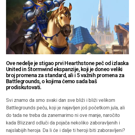
Ove nedelje je stigao prvi Hearthstone peč od izlaska
United in Stormwind ekspanzije, koji je doneo veliki
broj promena za standard, ali i 5 važnih promena za
Battlegrounds, o kojima ćemo sada baš
prodiskutovati.
Svi znamo da smo svaki dan sve bliži i bliži velikom
Battlegrounds peču, koji je najavljen još početkom jula, ali
do tada ne treba da zanemarimo ni ove manje, naročito
kada Blizzard odluči da pojača nekoliko zaboravljenih i
najslabijih heroja. Da li će i dalje ti heroji biti zaboravljeni?