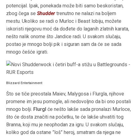
potencijal. Ipak, ponekada može biti samo beskoristan,
zbog čega se
Shudder
trenutno ne nalazi na boljem
mestu. Ukoliko se radi o Murloc i Beast lobiju, možete
iskoristi njegovu moć da dođete do laganih zlatnih karata,
nešto nalik onome što Jandice radi. U svakom slučaju,
postao je mnogo bolji pik i siguran sam da će se sada
mnogo češće igrati.
Blizzard Entertainment
Što se tiče preostala Maiev, Malygosa i Flurgla, njihove
promene im jesu pomogle, ali nedovoljno da bi ono postali
mnogo bolji.
Flurgl
će nešto lakše sada pronalazi Murloce,
što će dosta značiti na početku, te će lakše uhvatiti tog
Branna, koji mu je neophodan za igru. U svakom slučaju,
koliko god da ostane ”loš” heroj, smatram da njega ne