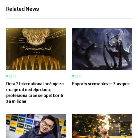
Related News
VESTI
VESTI
Dota 2 International počinje za
Esports vremeplov – 7. avgust
manje od nedelju dana,
profesionalci će se opet boriti
za milione