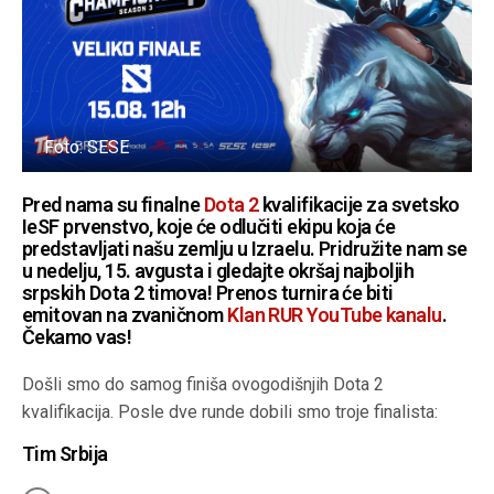
Foto: SESE
Pred nama su finalne
Dota 2
kvalifikacije za svetsko
IeSF prvenstvo, koje će odlučiti ekipu koja će
predstavljati našu zemlju u Izraelu. Pridružite nam se
u nedelju, 15. avgusta i gledajte okršaj najboljih
srpskih Dota 2 timova! Prenos turnira će biti
emitovan na zvaničnom
Klan RUR YouTube kanalu
.
Čekamo vas!
Došli smo do samog finiša ovogodišnjih Dota 2
kvalifikacija. Posle dve runde dobili smo troje finalista:
Tim Srbija