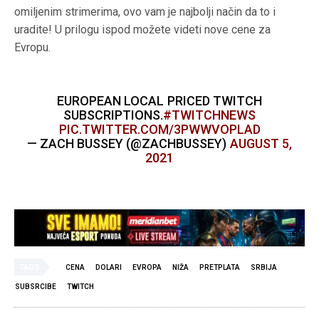
omiljenim strimerima, ovo vam je najbolji način da to i
uradite! U prilogu ispod možete videti nove cene za
Evropu.
EUROPEAN LOCAL PRICED TWITCH
SUBSCRIPTIONS.
#TWITCHNEWS
PIC.TWITTER.COM/3PWWVOPLAD
— ZACH BUSSEY (@ZACHBUSSEY)
AUGUST 5,
2021
TAGS
CENA
DOLARI
EVROPA
NIŽA
PRETPLATA
SRBIJA
SUBSRCIBE
TWITCH