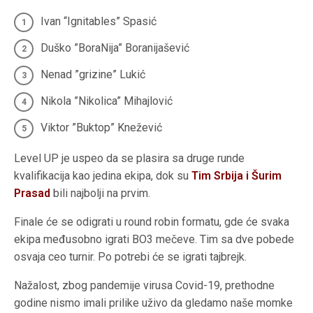
Ivan “Ignitables” Spasić
Duško ”BoraNija” Boranijašević
Nenad ”grizine” Lukić
Nikola ”Nikolica” Mihajlović
Viktor ”Buktop” Knežević
Level UP je uspeo da se plasira sa druge runde
kvalifikacija kao jedina ekipa, dok su
Tim Srbija i Šurim
Prasad
bili najbolji na prvim.
Finale će se odigrati u round robin formatu, gde će svaka
ekipa međusobno igrati BO3 mečeve. Tim sa dve pobede
osvaja ceo turnir. Po potrebi će se igrati tajbrejk.
Nažalost, zbog pandemije virusa Covid-19, prethodne
godine nismo imali prilike uživo da gledamo naše momke