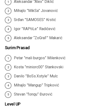
Aleksandar ”Alex” Diklić
Mihajlo ”MikSa” Jovanović
Srđan ”SAMOSES” Krstić
Igor ”RAPtiLe” Radičević
Aleksandar “ZoGraF” Makarić
Surim Prasad
Petar ”mali burgos” Milenković
Kosta ”miniorc00” Stankovski
Danilo ”BoSs.Xstyle” Mulc
Mihajlo ”Mangup” Tripković
Stevan ”fonqu” Đurović
Level UP