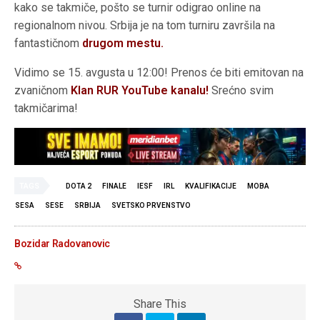
kako se takmiče, pošto se turnir odigrao online na
regionalnom nivou. Srbija je na tom turniru završila na
fantastičnom
drugom mestu.
Vidimo se 15. avgusta u 12:00! Prenos će biti emitovan na
zvaničnom
Klan RUR YouTube kanalu!
Srećno svim
takmičarima!
TAGS
DOTA 2
FINALE
IESF
IRL
KVALIFIKACIJE
MOBA
SESA
SESE
SRBIJA
SVETSKO PRVENSTVO
Bozidar Radovanovic
Share This