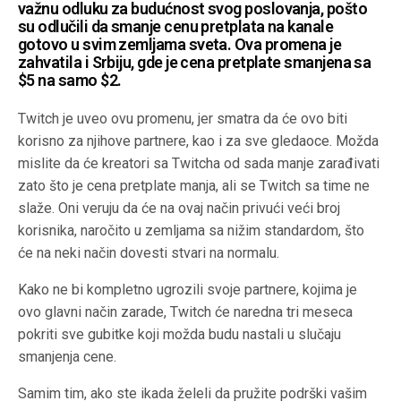
važnu odluku za budućnost svog poslovanja, pošto
su odlučili da smanje cenu pretplata na kanale
gotovo u svim zemljama sveta. Ova promena je
zahvatila i Srbiju, gde je cena pretplate smanjena sa
$5 na samo $2.
Twitch je uveo ovu promenu, jer smatra da će ovo biti
korisno za njihove partnere, kao i za sve gledaoce. Možda
mislite da će kreatori sa Twitcha od sada manje zarađivati
zato što je cena pretplate manja, ali se Twitch sa time ne
slaže. Oni veruju da će na ovaj način privući veći broj
korisnika, naročito u zemljama sa nižim standardom, što
će na neki način dovesti stvari na normalu.
Kako ne bi kompletno ugrozili svoje partnere, kojima je
ovo glavni način zarade, Twitch će naredna tri meseca
pokriti sve gubitke koji možda budu nastali u slučaju
smanjenja cene.
Samim tim, ako ste ikada želeli da pružite podrški vašim