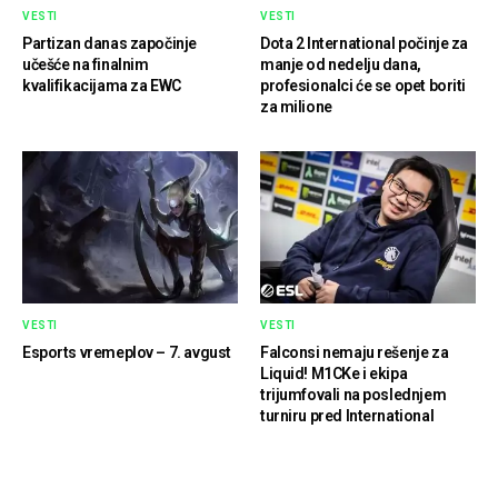
VESTI
VESTI
Partizan danas započinje
Dota 2 International počinje za
učešće na finalnim
manje od nedelju dana,
kvalifikacijama za EWC
profesionalci će se opet boriti
za milione
VESTI
VESTI
Esports vremeplov – 7. avgust
Falconsi nemaju rešenje za
Liquid! M1CKe i ekipa
trijumfovali na poslednjem
turniru pred International