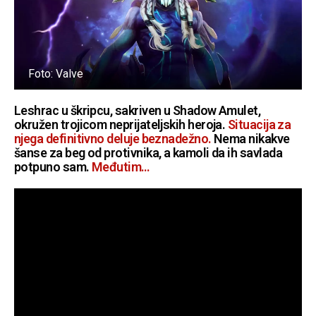
Foto: Valve
Leshrac u škripcu, sakriven u Shadow Amulet,
okružen trojicom neprijateljskih heroja.
Situacija za
njega definitivno deluje beznadežno.
Nema nikakve
šanse za beg od protivnika, a kamoli da ih savlada
potpuno sam.
Međutim…