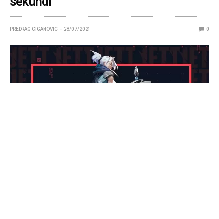
sekundi
PREDRAG CIGANOVIC
28/07/2021
0
Reddit je mesto na kojem neretko možete pronaći
fantastične Valorant poteze, ali nam je ovoga puta
jedan Jett
Ace
posebno zapao za oko, jer je korisnik
po imenu Nebufps uspeo to da uradi za samo 5
sekundi.