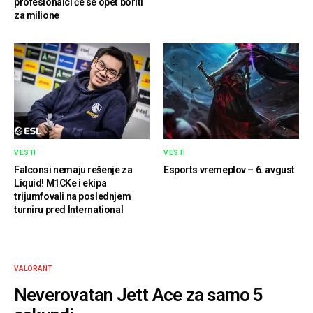
profesionalci će se opet boriti
za milione
VESTI
VESTI
Falconsi nemaju rešenje za
Esports vremeplov – 6. avgust
Liquid! M1CKe i ekipa
trijumfovali na poslednjem
turniru pred International
VALORANT
Neverovatan Jett Ace za samo 5