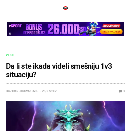
VESTI
Da li ste ikada videli smešniju 1v3
situaciju?
BOZIDAR RADOVANOVIC
28/07/2021
0