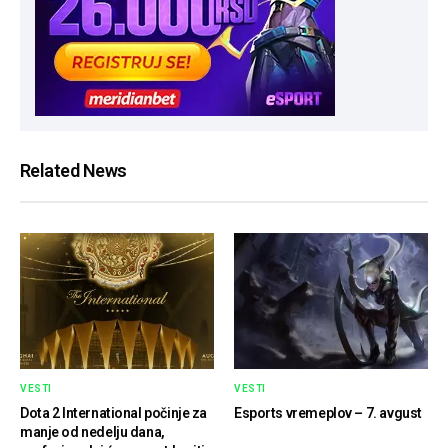
Related News
VESTI
VESTI
Dota 2 International počinje za
Esports vremeplov – 7. avgust
manje od nedelju dana,