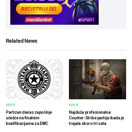
Related News
VESTI
VESTI
Partizan danas započinje
Najduža profesionalna
učešće na finalnim
Counter-Strike partija ikada je
kvalifikacijama za EWC
trajala skoro tri sata