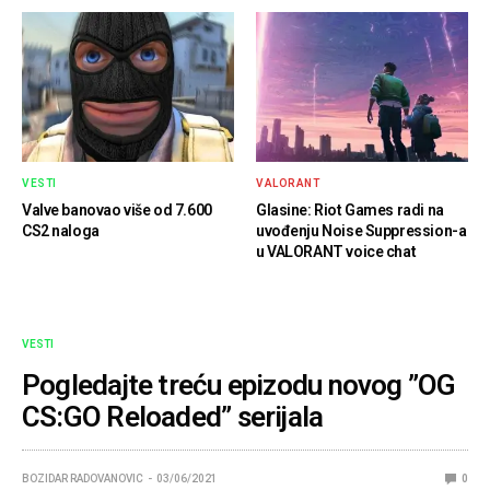
VESTI
VALORANT
Valve banovao više od 7.600
Glasine: Riot Games radi na
CS2 naloga
uvođenju Noise Suppression-a
u VALORANT voice chat
VESTI
Pogledajte treću epizodu novog ”OG
CS:GO Reloaded” serijala
BOZIDAR RADOVANOVIC
03/06/2021
0