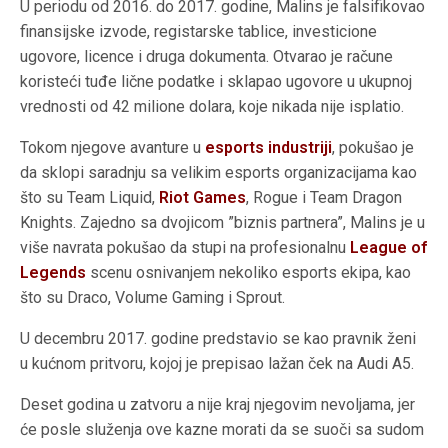
U periodu od 2016. do 2017. godine, Malins je falsifikovao
finansijske izvode, registarske tablice, investicione
ugovore, licence i druga dokumenta. Otvarao je račune
koristeći tuđe lične podatke i sklapao ugovore u ukupnoj
vrednosti od 42 milione dolara, koje nikada nije isplatio.
Tokom njegove avanture u
esports industriji
, pokušao je
da sklopi saradnju sa velikim esports organizacijama kao
što su Team Liquid,
Riot Games
, Rogue i Team Dragon
Knights. Zajedno sa dvojicom ”biznis partnera”, Malins je u
više navrata pokušao da stupi na profesionalnu
League of
Legends
scenu osnivanjem nekoliko esports ekipa, kao
što su Draco, Volume Gaming i Sprout.
U decembru 2017. godine predstavio se kao pravnik ženi
u kućnom pritvoru, kojoj je prepisao lažan ček na Audi A5.
Deset godina u zatvoru a nije kraj njegovim nevoljama, jer
će posle služenja ove kazne morati da se suoči sa sudom