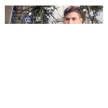
Kako bismo se bolje upoznali sa
njihovom
CS:GO
ekipom i igračima, esports
organizacija OG je predstavila novi YouTube
serijal ”OG CS:GO Reloaded”. U
trećoj epizodi
imate
priliku da čujete priču Šahara ”flameZ” Šušana.