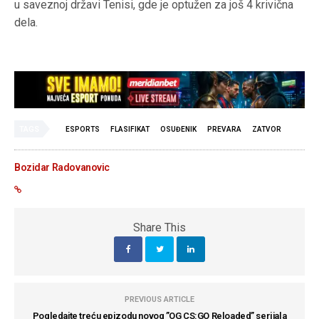
u saveznoj državi Tenisi, gde je optužen za još 4 krivična
dela.
TAGS
ESPORTS
FLASIFIKAT
OSUĐENIK
PREVARA
ZATVOR
Bozidar Radovanovic
Share This
PREVIOUS ARTICLE
Pogledajte treću epizodu novog ”OG CS:GO Reloaded” serijala