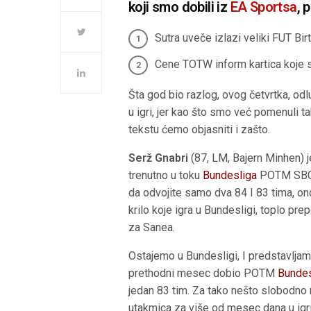
koji smo dobili iz
EA Sportsa
, 
Sutra uveče izlazi veliki FUT Bi
Cene TOTW inform kartica koje s
Šta god bio razlog, ovog četvrtka, od
u igri, jer kao što smo već pomenuli t
tekstu ćemo objasniti i zašto.
Serž Gnabri
(87, LM, Bajern Minhen) j
trenutno u toku
Bundesliga
POTM SBC D
da odvojite samo dva 84 I 83 tima, ond
krilo koje igra u Bundesligi, toplo pre
za Sanea.
Ostajemo u Bundesligi, I predstavlja
prethodni mesec dobio POTM
Bundes
jedan 83 tim. Za tako nešto slobodno 
utakmica za više od mesec dana u igri