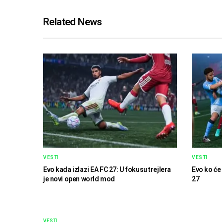
Related News
VESTI
VESTI
Evo kada izlazi EA FC 27: U fokusu trejlera
Evo ko će
je novi open world mod
27
VESTI