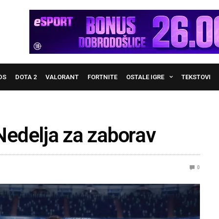
DS
DOTA 2
VALORANT
FORTNITE
OSTALE IGRE
TEKSTOVI
edelja za zaborav
0