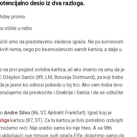
potencijalno desio iz dva razloga.
rthday promo
u otišle u nebo
lučili smo da predstavimo sledeće igrače. Ne po korisnosti
akvih nema, nego po besmislenosti samih kartica, a dalje u
e na prvi pogled solidna kartica, ali ako imamo na umu da je
žejdon Sančo (89, LM, Borusija Dortmund), za koji treba
a je jasno ko odnosi pobedu u toj trci. Ako vam treba levo
poručujemo da preskočite i Gnabrija i Sanča i da se odlučite
mo
Andre Silvu
(86, ST, Ajntraht Frankfurt). Igrač koji je
liga
karticu (87, ST). Za tu karticu je bilo potrebno izdvojiti
možemo reći: Nije uradio samo ko nije hteo. A sa 986
 uključujući sve timove svih igrača FIfe, dolazimo samo do