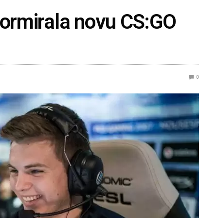
 formirala novu CS:GO
0