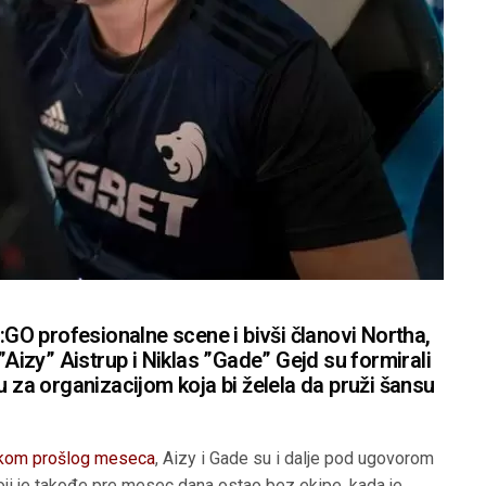
O profesionalne scene i bivši članovi Northa,
 ”Aizy” Aistrup i Niklas ”Gade” Gejd su formirali
u za organizacijom koja bi želela da pruži šansu
etkom prošlog meseca
, Aizy i Gade su i dalje pod ugovorom
koji je takođe pre mesec dana ostao bez ekipe, kada je