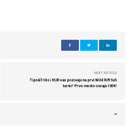
NEXT ARTICLE
Tips&Triks i RUR vas pozivaju na prvi Wild Rift 5v5
turnir! Prvo mesto osvaja 100€!