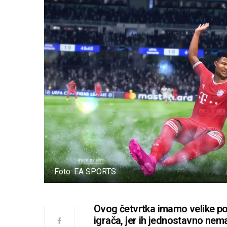
Foto: EA SPORTS
Ovog četvrtka imamo velike pot
igrača, jer ih jednostavno nem