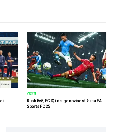
VESTI
eli
Rush 5v5, FC IQ i druge novine stižu sa EA
Sports FC 25