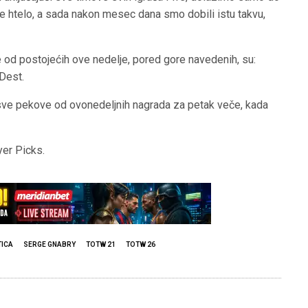
je htelo, a sada nakon mesec dana smo dobili istu takvu,
ice od postojećih ove nedelje, pored gore navedenih, su:
Dest.
sve pekove od ovonedeljnih nagrada za petak veče, kada
yer Picks.
TICA
SERGE GNABRY
TOTW 21
TOTW 26