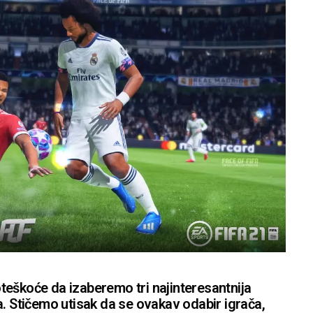
eškoće da izaberemo tri najinteresantnija
a. Stičemo utisak da se ovakav odabir igrača,