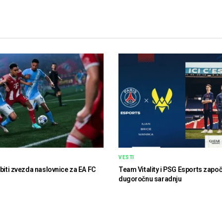
VESTI
 biti zvezda naslovnice za EA FC
Team Vitality i PSG Esports započ
dugoročnu saradnju