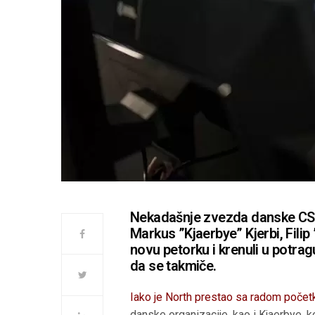
Nekadašnje zvezda danske CS:G
Markus ”Kjaerbye” Kjerbi, Filip
novu petorku i krenuli u potrag
da se takmiče.
Iako je North prestao sa radom poč
danske organizacije, kao i Kjaerbye, 