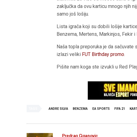
zaključka da ovu karticu mnogo njih ni
samo još lošiju.
Lista igrača koji su dobili lošije kart
Benzema, Mertens, Markinjos, Fekir i 
Naša topla preporuka je da sačuvate 
izlazi veliki
FUT Birthday promo
.
Pišite nam koga ste izvukli u Red Pla
TAGS
ANDRE SILVA
BENZEMA
EA SPORTS
FIFA 21
KAR
Predrag Ciganovic