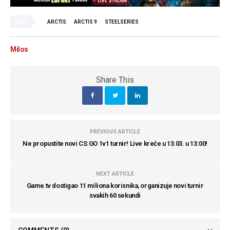
TAGS
ARCTIS
ARCTIS 9
STEELSERIES
Milos
Share This
PREVIOUS ARTICLE
Ne propustite novi CS:GO 1v1 turnir! Live kreće u 13.03. u 13:00!
NEXT ARTICLE
Game.tv dostigao 11 miliona korisnika, organizuje novi turnir
svakih 60 sekundi