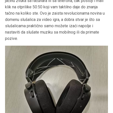
jačinu zvuka sa računara ili sa telefona, čak postoji i mali
klik na otprilike 50:50 koji vam taktilno daje do znanja
tačno na koliko ste. Ovo je zaista revolucionarna novina u
domenu slušalica za video igra, a dobra stvar je što sa
slušalicama praktično samo možete izaći napolje i
nastaviti da slušate muziku sa mobilnog ili da primate
pozive.