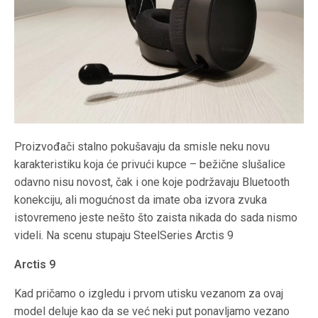
Proizvođači stalno pokušavaju da smisle neku novu
karakteristiku koja će privući kupce – bežične slušalice
odavno nisu novost, čak i one koje podržavaju Bluetooth
konekciju, ali mogućnost da imate oba izvora zvuka
istovremeno jeste nešto što zaista nikada do sada nismo
videli. Na scenu stupaju SteelSeries Arctis 9
Arctis 9
Kad pričamo o izgledu i prvom utisku vezanom za ovaj
model deluje kao da se već neki put ponavljamo vezano