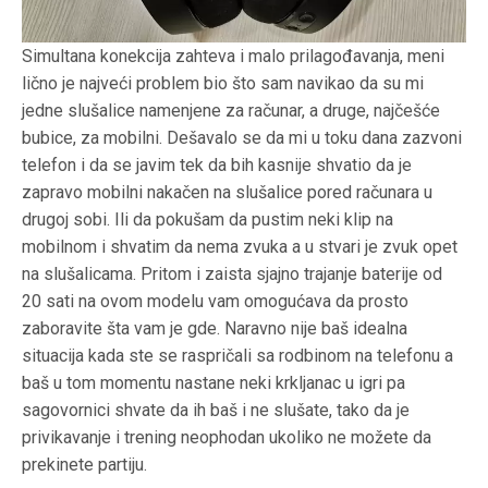
Simultana konekcija zahteva i malo prilagođavanja, meni
lično je najveći problem bio što sam navikao da su mi
jedne slušalice namenjene za računar, a druge, najčešće
bubice, za mobilni. Dešavalo se da mi u toku dana zazvoni
telefon i da se javim tek da bih kasnije shvatio da je
zapravo mobilni nakačen na slušalice pored računara u
drugoj sobi. Ili da pokušam da pustim neki klip na
mobilnom i shvatim da nema zvuka a u stvari je zvuk opet
na slušalicama. Pritom i zaista sjajno trajanje baterije od
20 sati na ovom modelu vam omogućava da prosto
zaboravite šta vam je gde. Naravno nije baš idealna
situacija kada ste se raspričali sa rodbinom na telefonu a
baš u tom momentu nastane neki krkljanac u igri pa
sagovornici shvate da ih baš i ne slušate, tako da je
privikavanje i trening neophodan ukoliko ne možete da
prekinete partiju.