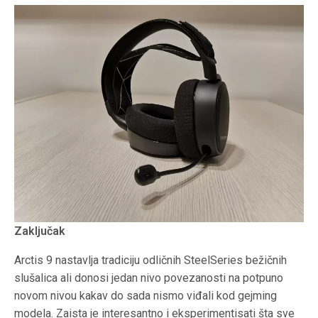
Zaključak
Arctis 9 nastavlja tradiciju odličnih SteelSeries bežičnih
slušalica ali donosi jedan nivo povezanosti na potpuno
novom nivou kakav do sada nismo viđali kod gejming
modela. Zaista je interesantno i eksperimentisati šta sve