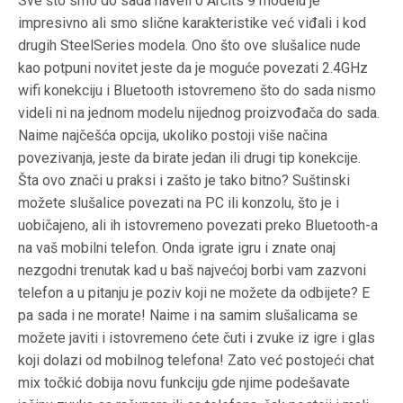
Sve što smo do sada naveli o Arcits 9 modelu je
impresivno ali smo slične karakteristike već viđali i kod
drugih SteelSeries modela. Ono što ove slušalice nude
kao potpuni novitet jeste da je moguće povezati 2.4GHz
wifi konekciju i Bluetooth istovremeno što do sada nismo
videli ni na jednom modelu nijednog proizvođača do sada.
Naime najčešća opcija, ukoliko postoji više načina
povezivanja, jeste da birate jedan ili drugi tip konekcije.
Šta ovo znači u praksi i zašto je tako bitno? Suštinski
možete slušalice povezati na PC ili konzolu, što je i
uobičajeno, ali ih istovremeno povezati preko Bluetooth-a
na vaš mobilni telefon. Onda igrate igru i znate onaj
nezgodni trenutak kad u baš najvećoj borbi vam zazvoni
telefon a u pitanju je poziv koji ne možete da odbijete? E
pa sada i ne morate! Naime i na samim slušalicama se
možete javiti i istovremeno ćete čuti i zvuke iz igre i glas
koji dolazi od mobilnog telefona! Zato već postojeći chat
mix točkić dobija novu funkciju gde njime podešavate