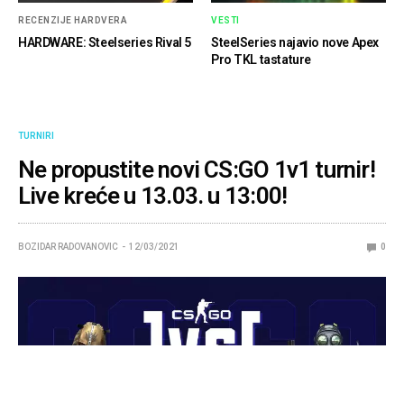
RECENZIJE HARDVERA
VESTI
HARDWARE: Steelseries Rival 5
SteelSeries najavio nove Apex
Pro TKL tastature
TURNIRI
Ne propustite novi CS:GO 1v1 turnir!
Live kreće u 13.03. u 13:00!
BOZIDAR RADOVANOVIC
12/03/2021
0