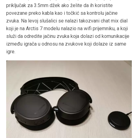
priključak za 3.5mm džek ako želite da ih koristite
povezane preko kabla kao i točkić sa kontrolu jačine
zvuka. Na levoj slušalici se nalazi takozvani chat mix dial
koji je na Arctis 7 modelu nalazio na wifi prijemniku, a koji
služi da odredite jačinu zvuka koja dolazi od komunikacije
između igrača u odnosu na zvukove koji dolaze iz same
igre.