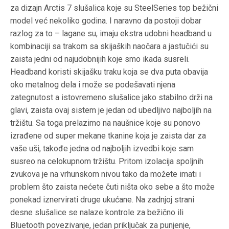
za dizajn Arctis 7 slušalica koje su SteelSeries top bežični
model već nekoliko godina. I naravno da postoji dobar
razlog za to – lagane su, imaju ekstra udobni headband u
kombinaciji sa trakom sa skijaških naočara a jastučići su
zaista jedni od najudobnijih koje smo ikada susreli.
Headband koristi skijašku traku koja se dva puta obavija
oko metalnog dela i može se podešavati njena
zategnutost a istovremeno slušalice jako stabilno drži na
glavi, zaista ovaj sistem je jedan od ubedljivo najboljih na
tržištu. Sa toga prelazimo na naušnice koje su ponovo
izrađene od super mekane tkanine koja je zaista dar za
vaše uši, takođe jedna od najboljih izvedbi koje sam
susreo na celokupnom tržištu. Pritom izolacija spoljnih
zvukova je na vrhunskom nivou tako da možete imati i
problem što zaista nećete čuti ništa oko sebe a što može
ponekad iznervirati druge ukućane. Na zadnjoj strani
desne slušalice se nalaze kontrole za bežično ili
Bluetooth povezivanje, jedan priključak za punjenje,