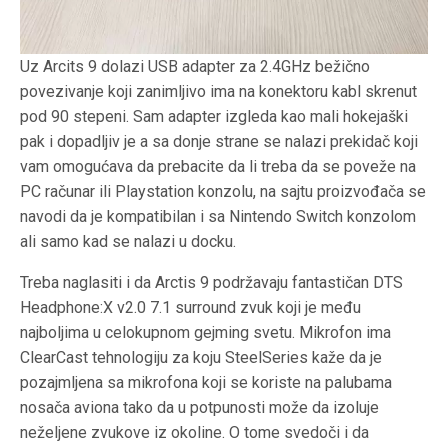
Uz Arcits 9 dolazi USB adapter za 2.4GHz bežično
povezivanje koji zanimljivo ima na konektoru kabl skrenut
pod 90 stepeni. Sam adapter izgleda kao mali hokejaški
pak i dopadljiv je a sa donje strane se nalazi prekidač koji
vam omogućava da prebacite da li treba da se poveže na
PC računar ili Playstation konzolu, na sajtu proizvođača se
navodi da je kompatibilan i sa Nintendo Switch konzolom
ali samo kad se nalazi u docku.
Treba naglasiti i da Arctis 9 podržavaju fantastičan DTS
Headphone:X v2.0 7.1 surround zvuk koji je među
najboljima u celokupnom gejming svetu. Mikrofon ima
ClearCast tehnologiju za koju SteelSeries kaže da je
pozajmljena sa mikrofona koji se koriste na palubama
nosača aviona tako da u potpunosti može da izoluje
neželjene zvukove iz okoline. O tome svedoči i da