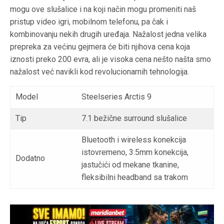
mogu ove slušalice i na koji način mogu promeniti naš
pristup video igri, mobilnom telefonu, pa čak i
kombinovanju nekih drugih uređaja. Nažalost jedna velika
prepreka za većinu gejmera će biti njihova cena koja
iznosti preko 200 evra, ali je visoka cena nešto našta smo
nažalost već navikli kod revolucionarnih tehnologija.
Model
Steelseries Arctis 9
Tip
7.1 bežične surround slušalice
Bluetooth i wireless konekcija
istovremeno, 3.5mm konekcija,
Dodatno
jastučići od mekane tkanine,
fleksibilni headband sa trakom