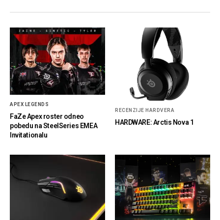
APEX LEGENDS
RECENZIJE HARDVERA
FaZe Apex roster odneo
HARDWARE: Arctis Nova 1
pobedu na SteelSeries EMEA
Invitationalu