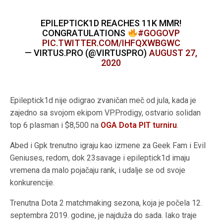
EPILEPTICK1D REACHES 11K MMR!
CONGRATULATIONS
#GOGOVP
PIC.TWITTER.COM/IHFQXWBGWC
— VIRTUS.PRO (@VIRTUSPRO)
AUGUST 27,
2020
Epileptick1d nije odigrao zvaničan meč od jula, kada je
zajedno sa svojom ekipom VP.Prodigy, ostvario solidan
top 6 plasman i $8,500 na
OGA Dota PIT turniru
.
Abed i Gpk trenutno igraju kao izmene za Geek Fam i Evil
Geniuses, redom, dok 23savage i epileptick1d imaju
vremena da malo pojačaju rank, i udalje se od svoje
konkurencije.
Trenutna Dota 2 matchmaking sezona, koja je počela 12.
septembra 2019. godine, je najduža do sada. Iako traje