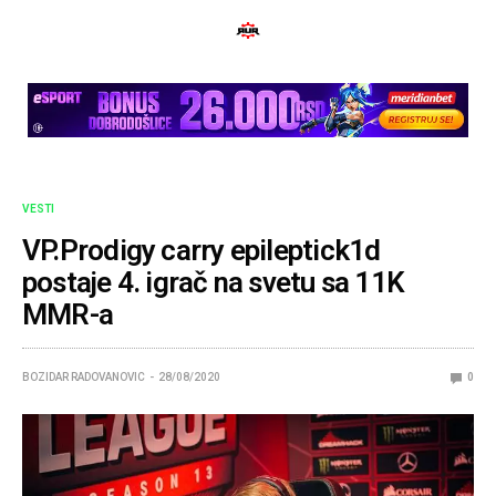
VESTI
VP.Prodigy carry epileptick1d
postaje 4. igrač na svetu sa 11K
MMR-a
BOZIDAR RADOVANOVIC
28/08/2020
0