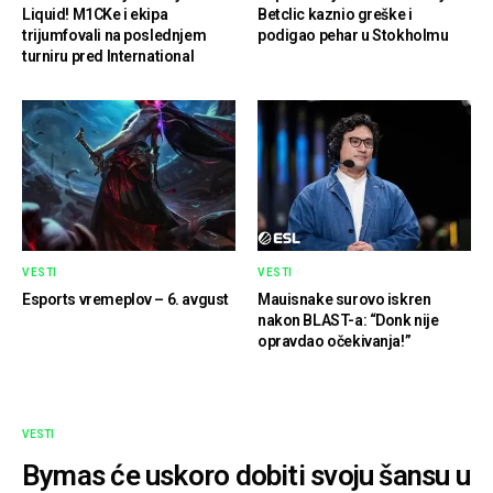
Liquid! M1CKe i ekipa
Betclic kaznio greške i
trijumfovali na poslednjem
podigao pehar u Stokholmu
turniru pred International
VESTI
VESTI
Esports vremeplov – 6. avgust
Mauisnake surovo iskren
nakon BLAST-a: “Donk nije
opravdao očekivanja!”
VESTI
Bymas će uskoro dobiti svoju šansu u