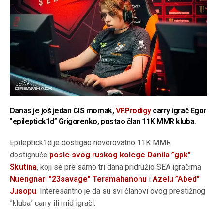
Danas je još jedan CIS momak,
VP.Prodigy
carry igrač Egor
”epileptick1d” Grigorenko, postao član 11K MMR kluba.
Epileptick1d je dostigao neverovatno 11K MMR
dostignuće
posle svog ruskog kolege Danila ”gpk”
Skutina
, koji se pre samo tri dana pridružio SEA igračima
Nuengnari ”23savage” Teramahanonu
i
Azelu ”Abed”
Jusopu
. Interesantno je da su svi članovi ovog prestižnog
”kluba” carry ili mid igrači.