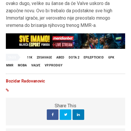
ovako dugo, velike su šanse da će Valve uskoro da
započne novu. Ovo bi trebalo da podstakne sve high
Immortal igrače, jer verovatno nije preostalo mnogo
vremena do brisanja njihovog trenog MMR-a.
TAGS
11K
23SAVAGE
ABED
DOTA 2
EPILEPTICK1D
GPK
MMR
MOBA
VALVE
VP.PRODIGY
Bozidar Radovanovic
Share This