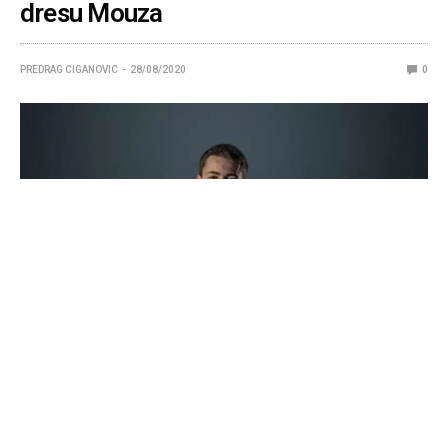
dresu Mouza
PREDRAG CIGANOVIC
28/08/2020
0
Pre par nedelja saznali smo da je talentovani Litvanac,
Bymas, koji je prethodno nastupao za Faze Clan prešao u