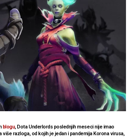
om
blogu
, Dota Underlords poslednjih meseci nije imao
 više razloga, od kojih je jedan i pandemija Korona virusa,