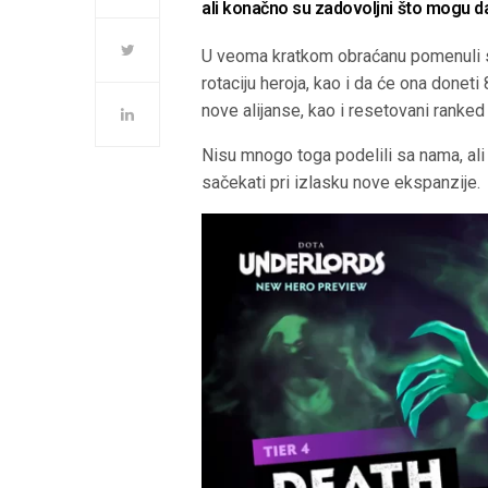
ali konačno su zadovoljni što mogu d
U veoma kratkom obraćanu pomenuli
rotaciju heroja, kao i da će ona doneti
nove alijanse, kao i resetovani ranked
Nisu mnogo toga podelili sa nama, ali
sačekati pri izlasku nove ekspanzije.