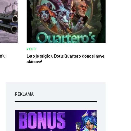
VESTI
rf u
Leto je stiglo u Dotu: Quartero donosi nove
skinove!
REKLAMA