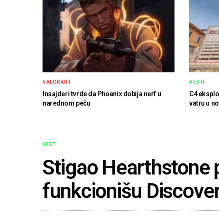
VALORANT
VESTI
Insajderi tvrde da Phoenix dobija nerf u
C4 eksplo
narednom peču
vatru u n
VESTI
Stigao Hearthstone 
funkcionišu Discover