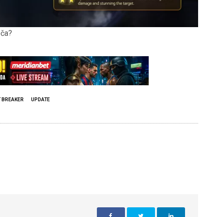
eča?
T BREAKER
UPDATE