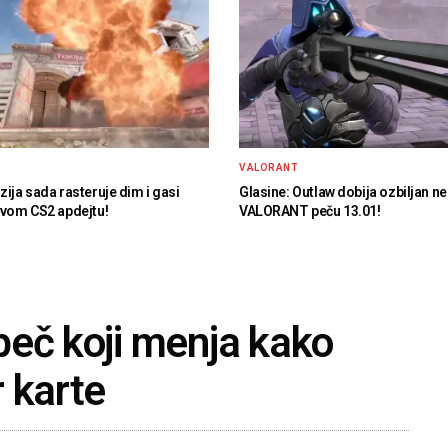
VALORANT
zija sada rasteruje dim i gasi
Glasine: Outlaw dobija ozbiljan ne
ovom CS2 apdejtu!
VALORANT peču 13.01!
peč koji menja kako
 karte