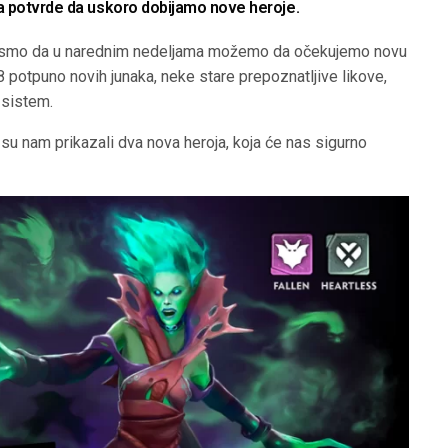
a potvrde da uskoro dobijamo nove heroje.
 smo da u narednim nedeljama možemo da očekujemo novu
 8 potpuno novih junaka, neke stare prepoznatljive likove,
 sistem.
 su nam prikazali dva nova heroja, koja će nas sigurno