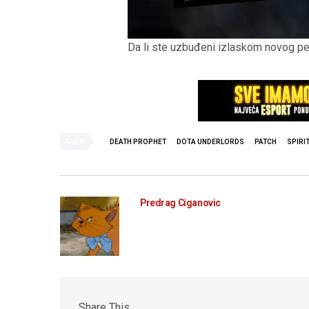
Da li ste uzbuđeni izlaskom novog p
TAGS
DEATH PROPHET
DOTA UNDERLORDS
PATCH
SPIRI
Predrag Ciganovic
Share This