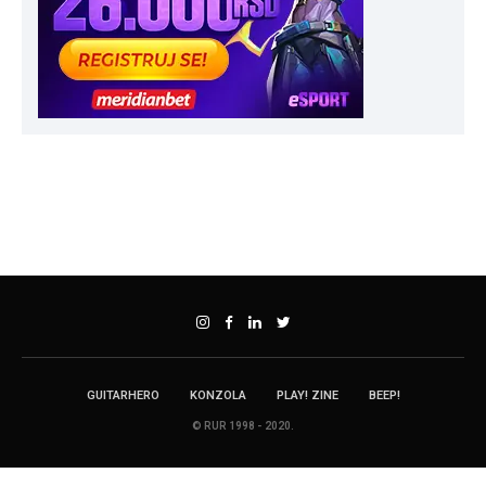
GUITARHERO
KONZOLA
PLAY! ZINE
BEEP!
© RUR 1998 - 2020.