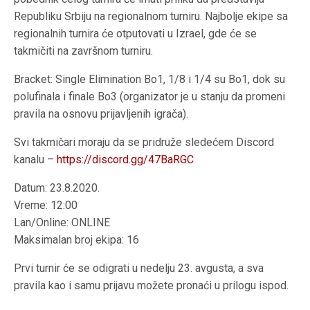
Republiku Srbiju na regionalnom turniru. Najbolje ekipe sa
regionalnih turnira će otputovati u Izrael, gde će se
takmičiti na završnom turniru.
Bracket: Single Elimination Bo1, 1/8 i 1/4 su Bo1, dok su
polufinala i finale Bo3 (organizator je u stanju da promeni
pravila na osnovu prijavljenih igrača).
Svi takmičari moraju da se pridruže sledećem Discord
kanalu –
https://discord.gg/47BaRGC
Datum: 23.8.2020.
Vreme: 12:00
Lan/Online: ONLINE
Maksimalan broj ekipa: 16
Prvi turnir će se odigrati u nedelju 23. avgusta, a sva
pravila kao i samu prijavu možete pronaći u prilogu ispod.