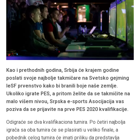
Kao i prethodnih godina, Srbija će krajem godine
poslati svoje najbolje takmičare na Svetsko gejming
IeSF prvenstvo kako bi branili boje naše zemlje.
Ukoliko igrate PES, a pritom želite da se takmičite na
malo višem nivou, Srpska e-sports Asocijacija vas
poziva da se prijavite na prve PES 2020 kvalifikacije.
Odigraće se dva kvalifikaciona turnira. Po četiri najbolja
igrača sa oba turnira će se plasirati u veliko finale, a
pobednik celog turnira će imati priliku da predstavlja