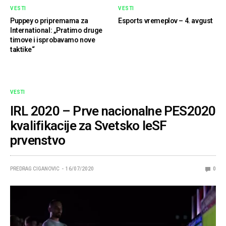
VESTI
VESTI
Puppey o pripremama za
Esports vremeplov – 4. avgust
International: „Pratimo druge
timove i isprobavamo nove
taktike“
VESTI
IRL 2020 – Prve nacionalne PES2020
kvalifikacije za Svetsko IeSF
prvenstvo
PREDRAG CIGANOVIC
16/07/2020
0