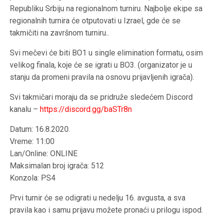
Republiku Srbiju na regionalnom turniru. Najbolje ekipe sa
regionalnih turnira će otputovati u Izrael, gde će se
takmičiti na završnom turniru..
Svi mečevi će biti BO1 u single elimination formatu, osim
velikog finala, koje će se igrati u BO3. (organizator je u
stanju da promeni pravila na osnovu prijavljenih igrača).
Svi takmičari moraju da se pridruže sledećem Discord
kanalu –
https://discord.gg/baSTr8n
Datum: 16.8.2020.
Vreme: 11:00
Lan/Online: ONLINE
Maksimalan broj igrača: 512
Konzola: PS4
Prvi turnir će se odigrati u nedelju 16. avgusta, a sva
pravila kao i samu prijavu možete pronaći u prilogu ispod.