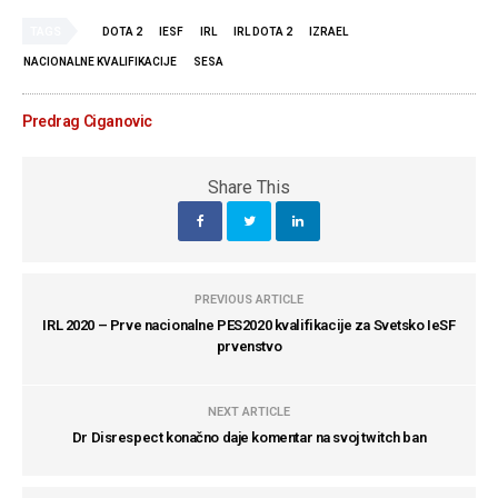
TAGS
DOTA 2
IESF
IRL
IRL DOTA 2
IZRAEL
NACIONALNE KVALIFIKACIJE
SESA
Predrag Ciganovic
Share This
PREVIOUS ARTICLE
IRL 2020 – Prve nacionalne PES2020 kvalifikacije za Svetsko IeSF
prvenstvo
NEXT ARTICLE
Dr Disrespect konačno daje komentar na svoj twitch ban