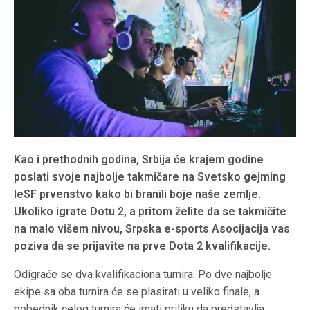
Kao i prethodnih godina, Srbija će krajem godine
poslati svoje najbolje takmičare na Svetsko gejming
IeSF prvenstvo kako bi branili boje naše zemlje.
Ukoliko igrate Dotu 2, a pritom želite da se takmičite
na malo višem nivou, Srpska e-sports Asocijacija vas
poziva da se prijavite na prve Dota 2 kvalifikacije.
Odigraće se dva kvalifikaciona turnira. Po dve najbolje
ekipe sa oba turnira će se plasirati u veliko finale, a
pobednik celog turnira će imati priliku da predstavlja