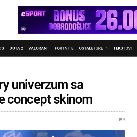
DS
DOTA 2
VALORANT
FORTNITE
OSTALE IGRE
TEKSTOVI
ory univerzum sa
te concept skinom
0