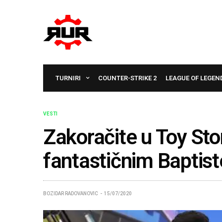
TURNIRI
COUNTER-STRIKE 2
LEAGUE OF LEGEN
VESTI
Zakoračite u Toy St
fantastičnim Baptis
BOZIDAR RADOVANOVIC
15/07/2020