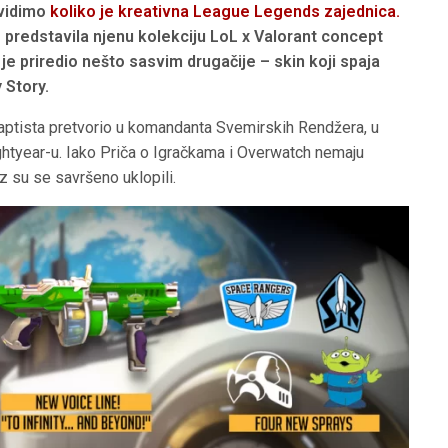
 vidimo
koliko je kreativna League Legends zajednica.
 predstavila njenu kolekciju LoL x Valorant concept
je priredio nešto sasvim drugačije – skin koji spaja
 Story.
aptista pretvorio u komandanta Svemirskih Rendžera, u
tyear-u. Iako Priča o Igračkama i Overwatch nemaju
z su se savršeno uklopili.