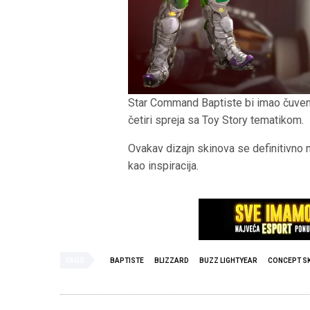
Star Command Baptiste bi imao čuvenu 
četiri spreja sa Toy Story tematikom.
Ovakav dizajn skinova se definitivno 
kao inspiracija.
TAGS
BAPTISTE
BLIZZARD
BUZZ LIGHTYEAR
CONCEPT SK