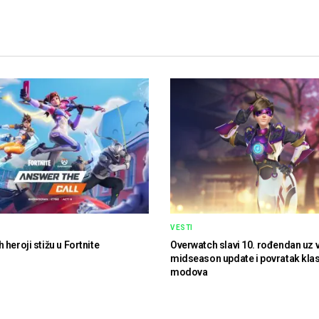
VESTI
heroji stižu u Fortnite
Overwatch slavi 10. rođendan uz v
midseason update i povratak klas
modova