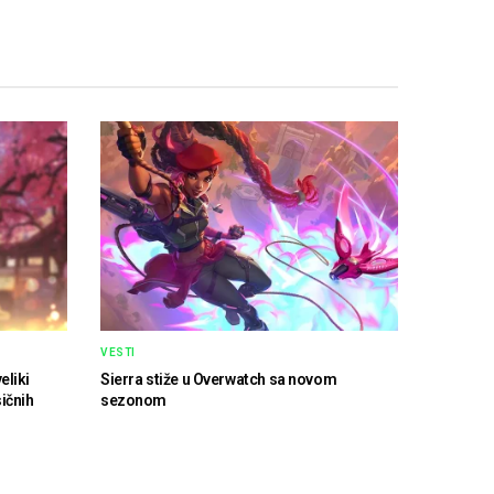
VESTI
eliki
Sierra stiže u Overwatch sa novom
ičnih
sezonom