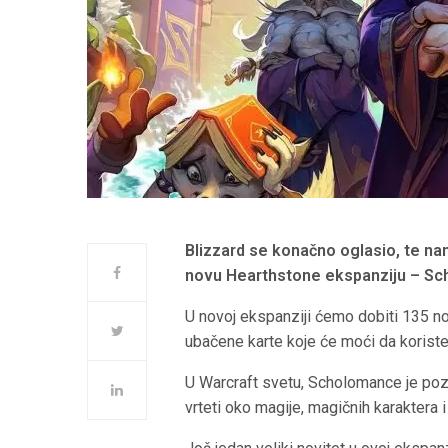
Blizzard se konačno oglasio, te nam 
novu Hearthstone ekspanziju – S
U novoj ekspanziji ćemo dobiti 135 novi
ubačene karte koje će moći da koriste
U Warcraft svetu, Scholomance je poz
vrteti oko magije, magičnih karaktera