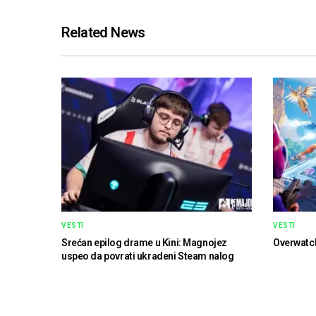
Related News
VESTI
VESTI
Srećan epilog drame u Kini: Magnojez
Overwatch 
uspeo da povrati ukradeni Steam nalog