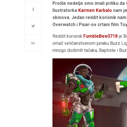
Prošle nedelje smo imali priliku da
Ilustratorka
Karmen Karbalo
nam je
skinova. Jedan reddit korisnik nam 
Overwatch i Pixar-ov crtani film Toy
Reddit korisnik
FumbleBee0718
je B
omaž veličanstvenom junaku Buzz Ligh
mnogo dodirnih tačaka, Baptiste i Buz