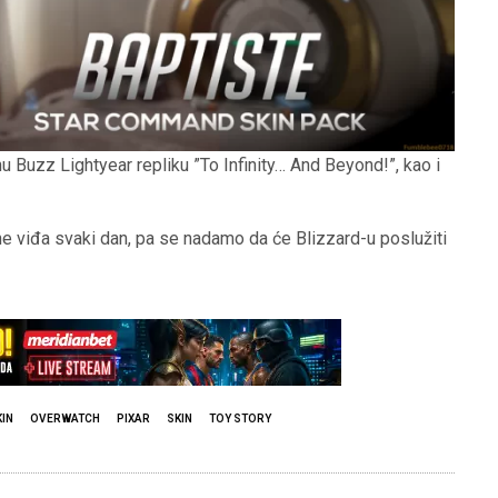
Buzz Lightyear repliku ”To Infinity… And Beyond!”, kao i
ne viđa svaki dan, pa se nadamo da će Blizzard-u poslužiti
IN
OVERWATCH
PIXAR
SKIN
TOY STORY