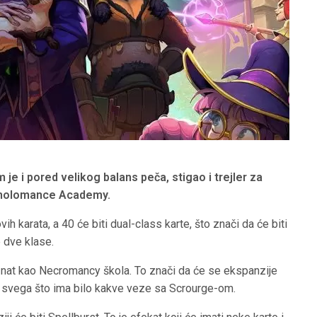
je i pored velikog balans peča, stigao i trejler za
cholomance
Academy
.
h karata, a 40 će biti dual-class karte, što znači da će biti
 dve klase.
nat kao Necromancy škola. To znači da će se ekspanzije
 i svega što ima bilo kakve veze sa Scrourge-om.