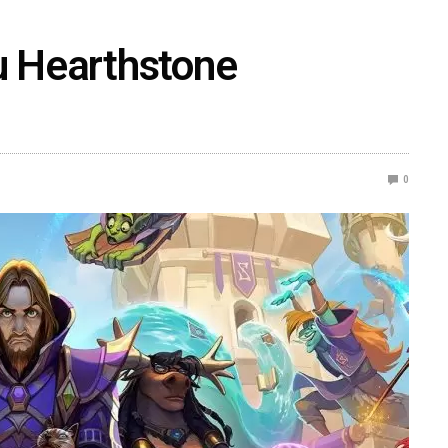
vu Hearthstone
0