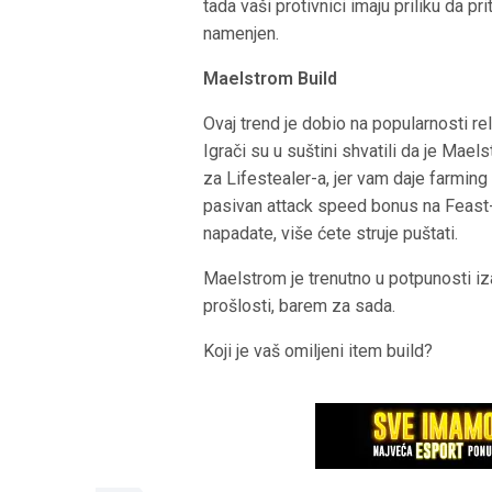
tada vaši protivnici imaju priliku da p
namenjen.
Maelstrom Build
Ovaj trend je dobio na popularnosti re
Igrači su u suštini shvatili da je Mael
za Lifestealer-a, jer vam daje farming 
pasivan attack speed bonus na Feast-u,
napadate, više ćete struje puštati.
Maelstrom je trenutno u potpunosti iza
prošlosti, barem za sada.
Koji je vaš omiljeni item build?