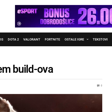
DS
DOTA 2
VALORANT
FORTNITE
OSTALE IGRE
TEKSTOVI
tem build-ova
0