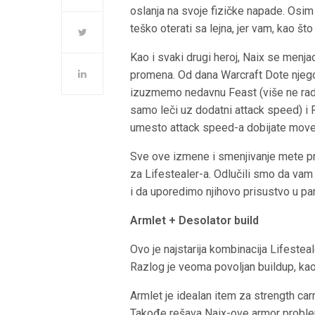
oslanja na svoje fizičke napade. Osim
teško oterati sa lejna, jer vam, kao š
Kao i svaki drugi heroj, Naix se menjao
promena. Od dana Warcraft Dote njegov
izuzmemo nedavnu Feast (više ne radi
samo leči uz dodatni attack speed) i
umesto attack speed-a dobijate mov
Sve ove izmene i smenjivanje mete prat
za Lifestealer-a. Odlučili smo da vam
i da uporedimo njihovo prisustvo u part
Armlet + Desolator build
Ovo je najstarija kombinacija Lifestea
Razlog je veoma povoljan buildup, kao
Armlet je idealan item za strength ca
Takođe rešava Naix-ove armor problem