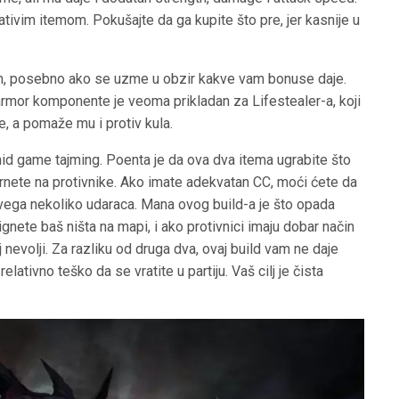
ativim itemom. Pokušajte da ga kupite što pre, jer kasnije u
tem, posebno ako se uzme u obzir kakve vam bonuse daje.
mor komponente je veoma prikladan za Lifestealer-a, koji
, a pomaže mu i protiv kula.
mid game tajming. Poenta je da ova dva itema ugrabite što
rnete na protivnike. Ako imate adekvatan CC, moći ćete da
svega nekoliko udaraca. Mana ovog build-a je što opada
gnete baš ništa na mapi, i ako protivnici imaju dobar način
j nevolji. Za razliku od druga dva, ovaj build vam ne daje
lativno teško da se vratite u partiju. Vaš cilj je čista