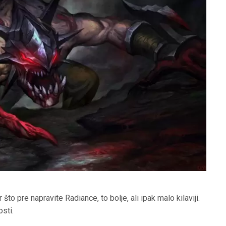
što pre napravite Radiance, to bolje, ali ipak malo kilaviji.
osti.