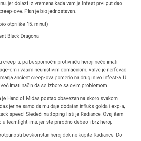
nu, jer dolazi iz vremena kada vam je Infest prvi put dao
reep-ove. Plan je bio jednostavan.
bio otprilike 15. minut)
ient Black Dragona
u creep-u, pa bespomoćni protivnički heroji neće imati
age-om i vašim neuništivim domaćinom. Valve je nerfovao
imanja ancient creep-ova pomerio na drugi nivo Infest-a. U
a već imati način da se izbore sa ovim problemom.
ada je Hand of Midas postao obavezan na skoro svakom
das jer ne samo da mu daje dodatan influks golda i exp-a,
ack speed. Sledeći na šoping listi je Radiance. Ovaj item
 u teamfight-ima, jer ste prirodno debeo i brz heroj.
potpunosti beskoristan heroj dok ne kupite Radiance. Do