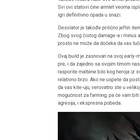
Svi ovi statovi čine armlet veoma ispl
igri definitivno opada u snazi.
Desolator je takođe prilično jeftin i
Zbog svog čistog damage-a i minus ar
prosto ne može da dočeka da vas tuče
Ovaj build je zasnovan na svoj early-
pre, i da zajedno sa svojim timom nas
rasporite maltene bilo kog heroja iz 
relativno brzo. Ako ne uspete da posti
da vas kite-uju, verovatno ste u veliko
mogućnost za farming, pa će vam biti re
agresija, i ekspresna pobeda.