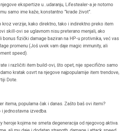
 njegove ekspertize u…udaranju, Lifestealer-a je notorno
to mu samo ime kaže, konstantno ”krade život”.
 kroz verzije, kako direktno, tako i indirektno preko item
i skill-ovi se uglavnom nisu preterano menjali, ako
 bonus fizički damage baziran na HP-u protivnika, već vas
 Rage promenu (Još uvek vam daje magic immunity, ali
ement speed).
e i različiti item build-ovi, što opet, nije specifično samo
 damo kratak osvrt na njegove najpopularnije item trendove,
iji Dote.
ler itema, popularna čak i danas. Zašto baš ovi itemi?
 i jednostavna izvedba.
rry heroje kojima ne smeta degeneracija od njegovog aktiva.
e, ali mu daje i dodatan strength, damage i attack speed.