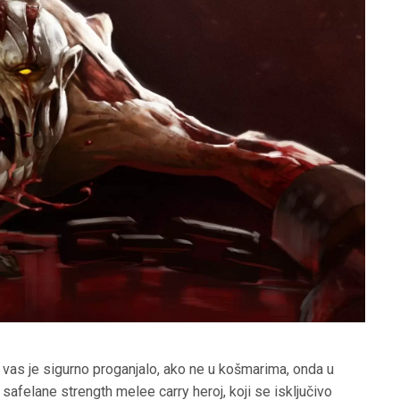
e vas je sigurno proganjalo, ako ne u košmarima, onda u
 safelane strength melee carry heroj, koji se isključivo