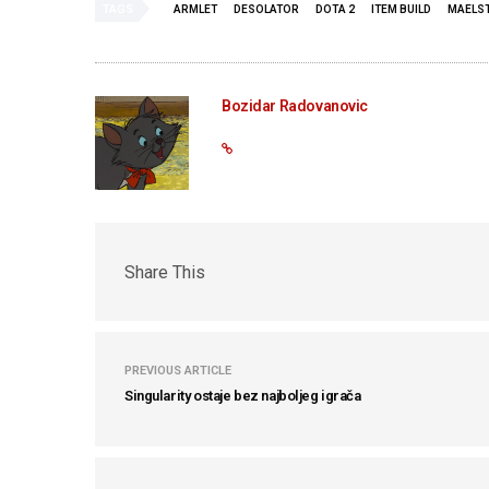
TAGS
ARMLET
DESOLATOR
DOTA 2
ITEM BUILD
MAELS
Bozidar Radovanovic
Share This
PREVIOUS ARTICLE
Singularity ostaje bez najboljeg igrača