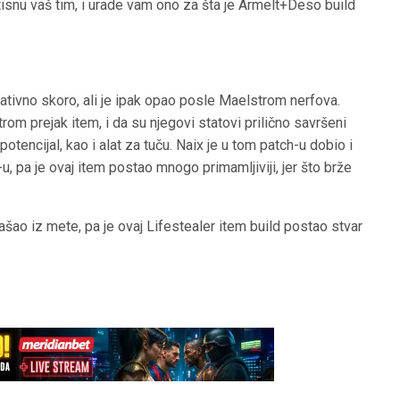
ritisnu vaš tim, i urade vam ono za šta je Armelt+Deso build
lativno skoro, ali je ipak opao posle Maelstrom nerfova.
strom prejak item, i da su njegovi statovi prilično savršeni
potencijal, kao i alat za tuču. Naix je u tom patch-u dobio i
 pa je ovaj item postao mnogo primamljiviji, jer što brže
šao iz mete, pa je ovaj Lifestealer item build postao stvar