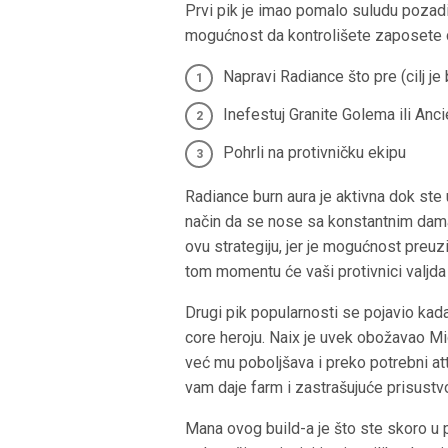
Prvi pik je imao pomalo suludu pozadi
mogućnost da kontrolišete zaposete c
Napravi Radiance što pre (cilj je 
Inefestuj Granite Golema ili Anc
Pohrli na protivničku ekipu
Radiance burn aura je aktivna dok ste 
način da se nose sa konstantnim dam
ovu strategiju, jer je mogućnost preuz
tom momentu će vaši protivnici valjd
Drugi pik popularnosti se pojavio k
core heroju. Naix je uvek obožavao Mi
već mu poboljšava i preko potrebni att
vam daje farm i zastrašujuće prisustvo
Mana ovog build-a je što ste skoro u 