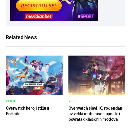
Related News
VESTI
VESTI
Overwatch heroji stižu u
Overwatch slavi 10. rođendan
Fortnite
uz veliki midseason update i
povratak klasičnih modova