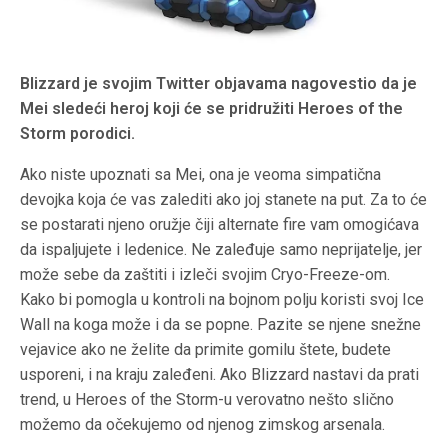
Blizzard je svojim Twitter objavama nagovestio da je
Mei sledeći heroj koji će se pridružiti Heroes of the
Storm porodici.
Ako niste upoznati sa Mei, ona je veoma simpatična
devojka koja će vas zalediti ako joj stanete na put. Za to će
se postarati njeno oružje čiji alternate fire vam omogićava
da ispaljujete i ledenice. Ne zaleđuje samo neprijatelje, jer
može sebe da zaštiti i izleči svojim Cryo-Freeze-om.
Kako bi pomogla u kontroli na bojnom polju koristi svoj Ice
Wall na koga može i da se popne. Pazite se njene snežne
vejavice ako ne želite da primite gomilu štete, budete
usporeni, i na kraju zaleđeni. Ako Blizzard nastavi da prati
trend, u Heroes of the Storm-u verovatno nešto slično
možemo da očekujemo od njenog zimskog arsenala.