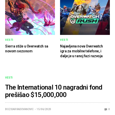
VESTI
VESTI
Sierra stiže u Overwatch sa
Najavljena nova Overwatch
novom sezonom
igra za mobilne telefone, i
dalje je u ranoj fazi razvoja
VESTI
The International 10 nagradni fond
prešišao $15,000,000
BOZIDAR RADOVANOVIC
15/06/2020
0