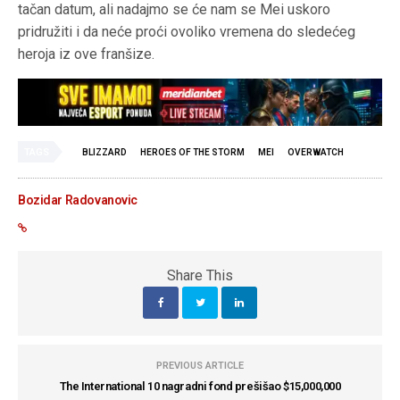
tačan datum, ali nadajmo se će nam se Mei uskoro
pridružiti i da neće proći ovoliko vremena do sledećeg
heroja iz ove franšize.
TAGS
BLIZZARD
HEROES OF THE STORM
MEI
OVERWATCH
Bozidar Radovanovic
Share This
PREVIOUS ARTICLE
The International 10 nagradni fond prešišao $15,000,000