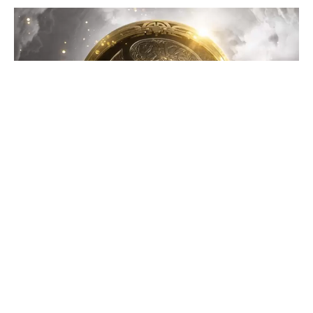
Iako je u jednom trenutku delovalo kao da će trenutni
nagradni fond pasti ispod prošlogodišnjeg, nova
Queen of Pain arkana je ipak preokrenula situaciju.
Kriva koju možemo da vidimo na
Dota 2 prize pool
tracker sajtu
nastavlja stabilno da raste zahvaljujući