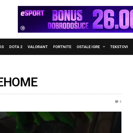
DS
DOTA 2
VALORANT
FORTNITE
OSTALE IGRE
TEKSTOVI
o EHOME
0