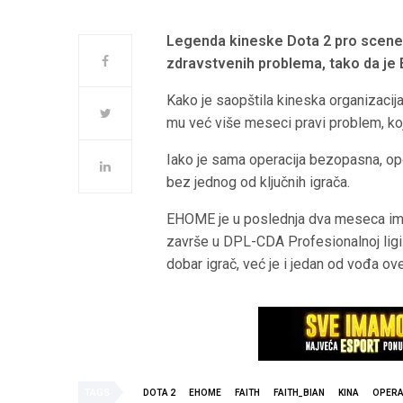
Legenda kineske Dota 2 pro scene
zdravstvenih problema, tako da j
Kako je saopštila kineska organizacija,
mu već više meseci pravi problem, ko
Iako je sama operacija bezopasna, o
bez jednog od ključnih igrača.
EHOME je u poslednja dva meseca imao
završe u DPL-CDA Profesionalnoj ligi.
dobar igrač, već je i jedan od vođa ov
TAGS
DOTA 2
EHOME
FAITH
FAITH_BIAN
KINA
OPERA