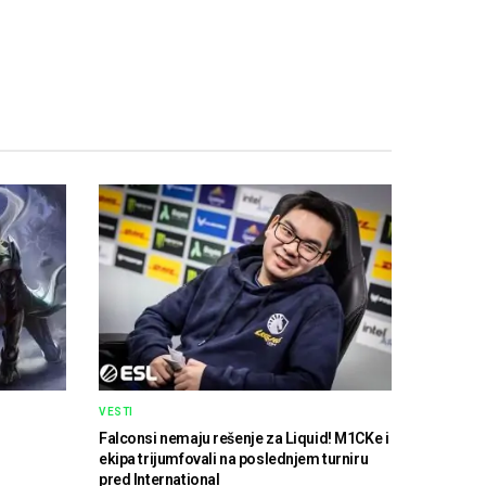
VESTI
Falconsi nemaju rešenje za Liquid! M1CKe i
ekipa trijumfovali na poslednjem turniru
pred International