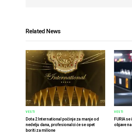
Related News
VESTI
VESTI
Dota 2 International počinje za manje od
FURIA se 
nedelju dana, profesionalci će se opet
objave n
boriti za milione