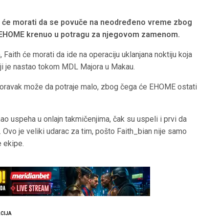
 će morati da se povuče na neodređeno vreme zbog
e EHOME krenuo u potragu za njegovom zamenom.
 Faith će morati da ide na operaciju uklanjana noktiju koja
ji je nastao tokom MDL Majora u Makau.
poravak može da potraje malo, zbog čega će EHOME ostati
 uspeha u onlajn takmičenjima, čak su uspeli i prvi da
 Ovo je veliki udarac za tim, pošto Faith_bian nije samo
e ekipe.
CIJA