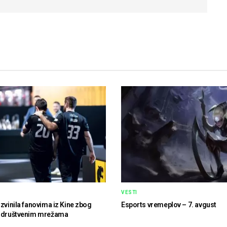
VESTI
izvinila fanovima iz Kine zbog
Esports vremeplov – 7. avgust
a društvenim mrežama