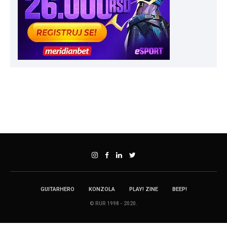
GUITARHERO
KONZOLA
PLAY! ZINE
BEEP!
© RUR 1998 - 2020.