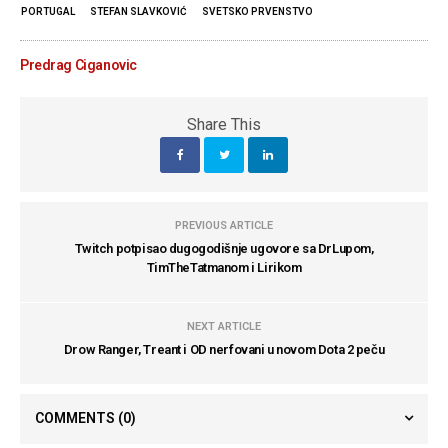
PORTUGAL
STEFAN SLAVKOVIĆ
SVETSKO PRVENSTVO
Predrag Ciganovic
Share This
PREVIOUS ARTICLE
Twitch potpisao dugogodišnje ugovore sa DrLupom,
TimTheTatmanom i Lirikom
NEXT ARTICLE
Drow Ranger, Treant i OD nerfovani u novom Dota 2 peču
COMMENTS
(0)