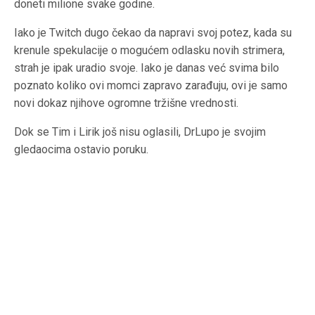
doneti milione svake godine.
Iako je Twitch dugo čekao da napravi svoj potez, kada su
krenule spekulacije o mogućem odlasku novih strimera,
strah je ipak uradio svoje. Iako je danas već svima bilo
poznato koliko ovi momci zapravo zarađuju, ovi je samo
novi dokaz njihove ogromne tržišne vrednosti.
Dok se Tim i Lirik još nisu oglasili, DrLupo je svojim
gledaocima ostavio poruku.