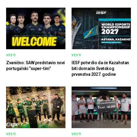
VESTI
VESTI
Zvanično: SAW predstavio novi
IESF potvrdio da će Kazahstan
portugalski “super-tim”
biti domaćin Svetskog
prvenstva 2027. godine
VESTI
VESTI