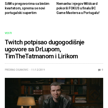
SAW u pregovorima sa bivšim
Nemanha i njegov Wildcard
kvartetom, sprema se novi
pokorili FOKUS u finalu BC
portugalski supertim
Game Mastersa u Portugalu!
VESTI
Twitch potpisao dugogodišnje
ugovore sa DrLupom,
TimTheTatmanom i Lirikom
PREDRAG CIGANOVIC
11/12/2019
0