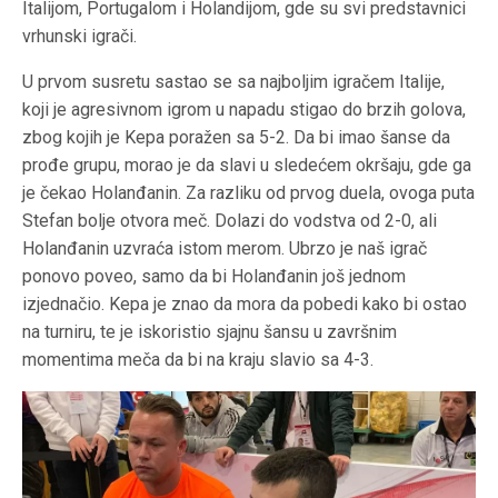
Italijom, Portugalom i Holandijom, gde su svi predstavnici
vrhunski igrači.
U prvom susretu sastao se sa najboljim igračem Italije,
koji je agresivnom igrom u napadu stigao do brzih golova,
zbog kojih je Kepa poražen sa 5-2. Da bi imao šanse da
prođe grupu, morao je da slavi u sledećem okršaju, gde ga
je čekao Holanđanin. Za razliku od prvog duela, ovoga puta
Stefan bolje otvora meč. Dolazi do vodstva od 2-0, ali
Holanđanin uzvraća istom merom. Ubrzo je naš igrač
ponovo poveo, samo da bi Holanđanin još jednom
izjednačio. Kepa je znao da mora da pobedi kako bi ostao
na turniru, te je iskoristio sjajnu šansu u završnim
momentima meča da bi na kraju slavio sa 4-3.