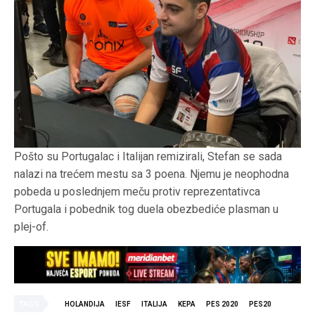
Pošto su Portugalac i Italijan remizirali, Stefan se sada
nalazi na trećem mestu sa 3 poena. Njemu je neophodna
pobeda u poslednjem meču protiv reprezentativca
Portugala i pobednik tog duela obezbediće plasman u
plej-of.
TAGS
HOLANDIJA
IESF
ITALIJA
KEPA
PES 2020
PES20