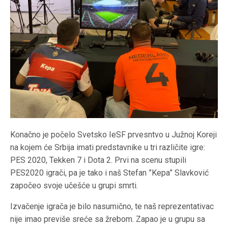
Konačno je počelo Svetsko IeSF prvesntvo u Južnoj Koreji
na kojem će Srbija imati predstavnike u tri različite igre:
PES 2020, Tekken 7 i Dota 2. Prvi na scenu stupili
PES2020 igrači, pa je tako i naš Stefan ”Kepa” Slavković
započeo svoje učešće u grupi smrti.
Izvačenje igrača je bilo nasumično, te naš reprezentativac
nije imao previše sreće sa žrebom. Zapao je u grupu sa