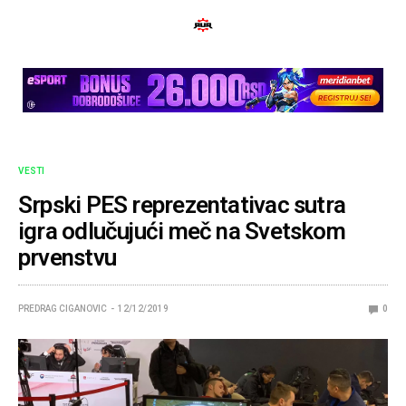
VESTI
Srpski PES reprezentativac sutra
igra odlučujući meč na Svetskom
prvenstvu
PREDRAG CIGANOVIC
12/12/2019
0