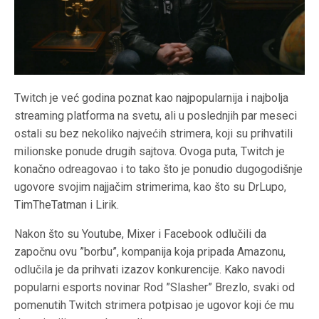
Twitch je već godina poznat kao najpopularnija i najbolja
streaming platforma na svetu, ali u poslednjih par meseci
ostali su bez nekoliko najvećih strimera, koji su prihvatili
milionske ponude drugih sajtova. Ovoga puta, Twitch je
konačno odreagovao i to tako što je ponudio dugogodišnje
ugovore svojim najjačim strimerima, kao što su DrLupo,
TimTheTatman i Lirik.
Nakon što su Youtube, Mixer i Facebook odlučili da
započnu ovu ”borbu”, kompanija koja pripada Amazonu,
odlučila je da prihvati izazov konkurencije. Kako navodi
popularni esports novinar Rod ”Slasher” Brezlo, svaki od
pomenutih Twitch strimera potpisao je ugovor koji će mu