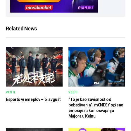
Related News
VESTI
VESTI
Esports vremeplov – 5. avgust
“To je kao zavisnost od
pobeđivanja”: m0NESY opisao
emocije nakon osvajanja
Majora u Kelnu