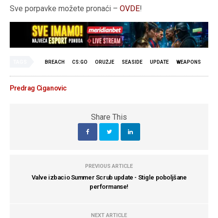
Sve porpavke možete pronaći –
OVDE
!
TAGS
BREACH
CS:GO
ORUŽJE
SEASIDE
UPDATE
WEAPONS
Predrag Ciganovic
Share This
PREVIOUS ARTICLE
Valve izbacio Summer Scrub update - Stigle poboljšane
performanse!
NEXT ARTICLE