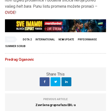
novi izgled prodavnice i dodatna sličica heroja pored
vašeg
helt bara
. Punu listu promena možete pronaći –
OVDE
!
TAGS
DOTA 2
INTERNATIONAL
NEW UPDATE
PRFEORMANSE
SUMMER SCRUB
Predrag Ciganovic
Share This
PREVIOUS ARTICLE
Završena grupna faza EBL-a