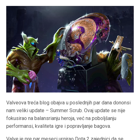
Valveova treća blog obajva u poslednjih par dana dononsi
nam veliki update – Summer Scrub. Ovaj update se nije
fokusirao na balansrianju heroja, već na poboljšanju
performansi, kvaliteta igre i popravljanje bagova.
Valve je pre par meseci urgirao Dota 2 zajednici da se