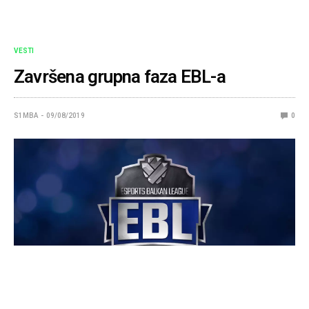
VESTI
Završena grupna faza EBL-a
S1MBA
09/08/2019
0
Nakon 7 uzbudljivih nedelja konačno je došao kraj grupne