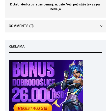
Dota Underlords izbacio manju update. Veći peč stiže tek za par
nedelja
COMMENTS
(0)
REKLAMA