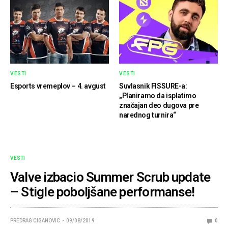
VESTI
VESTI
Esports vremeplov – 4. avgust
Suvlasnik FISSURE-a:
„Planiramo da isplatimo
značajan deo dugova pre
narednog turnira“
VESTI
Valve izbacio Summer Scrub update
– Stigle poboljšane performanse!
PREDRAG CIGANOVIC
09/08/2019
0