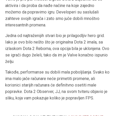
aktivira i da proba da nađe načine na koje zajedno
možemo da popravimo igru. Developeri su saslušali
zahteve svojih igrača i zato smo juče dobili mnoštvo
interesantnih promena.
Jedna od najtraženijih stvari bio je prilagodljiv hero grid.
Iako je ovo bilo nešto što je originalna Dota 2 imala, sa
izlaskom Dota 2 Reborna, ova opcija bila je uklonjena. Ovo
se igrači dugo želeli, tako da im je Valve konačno ispunio
želju.
Takođe, performanse su dobili mala poboljšanja. Svako ko
ima malo jače računare neće primetiti promene, ali
korisnici starijih računara će definitvno osetiti male
popravke. Dota 2 Observer, JJ, na svom tviteru objavio je
sliku, koja vam pokazuje koliko je popravljen FPS.