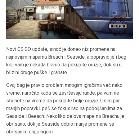
Novi CS:GO update, sinoć je doneo niz promene na
najnovijim mapama Breach i Seaside, a popravio je i bag
koji vam je nekada branio da pokupite oružje, dok su u
blizini druge puške i granate.
Ovaj bag je pravio problem mnogim igračima već neko
vreme, naročito kada se završavaju runde, pa vam ne
stignete na vreme da pokupite bolje oružje. Osim par
manjih popravki, peč se fokusirao na poboljšanjima za
Seaside i Beeach. Nekoliko delova mape na Breachu je
obrisano, dok je Seaside dobio manje promene sa
obrisanim clippingom.