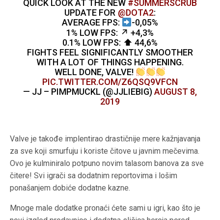
QUICK LOOK AT THE NEW
#SUMMERSCRUB
UPDATE FOR
@DOTA2
:
AVERAGE FPS:
-0,05%
1% LOW FPS: ↗ +4,3%
0.1% LOW FPS: ⬆ 44,6%
FIGHTS FEEL SIGNIFICANTLY SMOOTHER
WITH A LOT OF THINGS HAPPENING.
WELL DONE, VALVE!
PIC.TWITTER.COM/Z6QSQ9VFCN
— JJ – PIMPMUCKL (@JJLIEBIG)
AUGUST 8,
2019
Valve je takođe implentirao drastičnije mere kažnjavanja
za sve koji smurfuju i koriste čitove u javnim mečevima.
Ovo je kulminiralo potpuno novim talasom banova za sve
čitere! Svi igrači sa dodatnim reportovima i lošim
ponašanjem dobiće dodatne kazne.
Mnoge male dodatke pronaći ćete sami u igri, kao što je