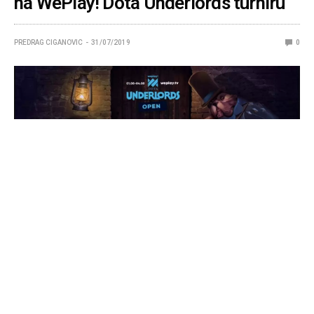
na WePlay! Dota Underlords turniru
PREDRAG CIGANOVIC
31/07/2019
0
Iako Dota Underlords još uvek nije napustio Beta fazu igre
i još uvek nema turnir sistem, za WePlay! to ne pravi
problem, pošto su pre par nedelja najavili turnir na koji je
mogao da se prijavi svako.
Početkom ovog meseca, ukrajinski organizator turnira