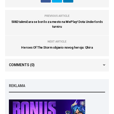
PREVIOUS ARTICLE
5082 takmičara se borilo za mesto na WePlay! Dota Underlords
turniru
NEXT ARTICLE
Heroes Of The Storm objavio novog heroja: Qhira
COMMENTS
(0)
REKLAMA