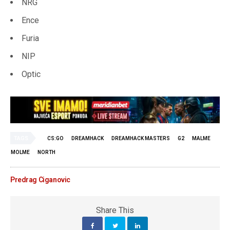
NRG
Ence
Furia
NIP
Optic
TAGS
CS:GO
DREAMHACK
DREAMHACK MASTERS
G2
MALME
MOLME
NORTH
Predrag Ciganovic
Share This