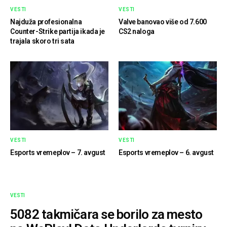
VESTI
VESTI
Najduža profesionalna
Valve banovao više od 7.600
Counter-Strike partija ikada je
CS2 naloga
trajala skoro tri sata
VESTI
VESTI
Esports vremeplov – 7. avgust
Esports vremeplov – 6. avgust
VESTI
5082 takmičara se borilo za mesto