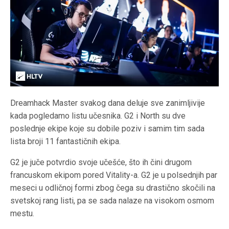
Dreamhack Master svakog dana deluje sve zanimljivije
kada pogledamo listu učesnika. G2 i North su dve
poslednje ekipe koje su dobile poziv i samim tim sada
lista broji 11 fantastičnih ekipa.
G2 je juče potvrdio svoje učešće, što ih čini drugom
francuskom ekipom pored Vitality-a. G2 je u polsednjih par
meseci u odličnoj formi zbog čega su drastično skočili na
svetskoj rang listi, pa se sada nalaze na visokom osmom
mestu.