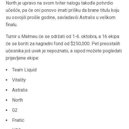
North je upravo na svom tviter nalogu takođe potvrdio
učešće, pa će oni ponovo imati priliku da brane titulu koju
su osvojili prošle godine, savladavši Astralis u velikom
finalu.
Turnir u Malmeu će se održati od 1-6. oktobra, a 16 ekipa
će se boriti za nagradni fond od $250,000. Pet preostalih
učesnika još uvek je nepoznato, a ispod možete pogledati
prijavljene ekipe:
Team Liquid
Vitality
Astralis
North
G2
Fnatic