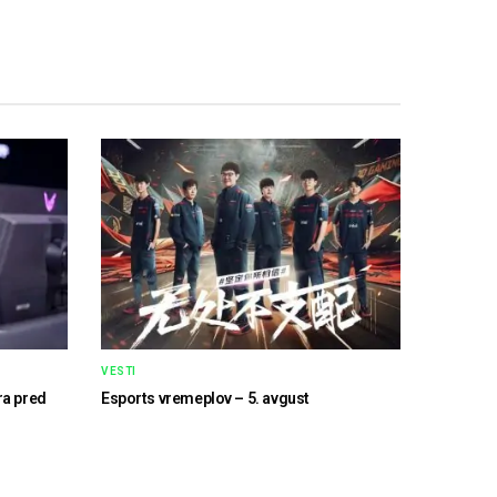
VESTI
ra pred
Esports vremeplov – 5. avgust