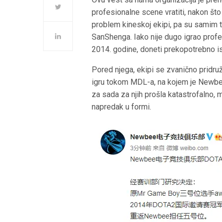
profesionalne scene vratiti, nakon što 
problem kineskoj ekipi, pa su samim 
SanShenga. Iako nije dugo igrao profe
2014. godine, doneti prekopotrebno is
Pored njega, ekipi se zvanično pridruž
igru tokom MDL-a, na kojem je Newbe
za sada za njih prošla katastrofalno
napredak u formi.