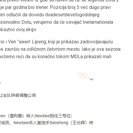
je par godina bio trener. Pozicija broj 5 već dugo pravi
tim odlučili da dovedu dvadesetdevetogodišnjeg
sionoalno Dotu, verujemo da će osvajač Inetarnationala
ksutvo ovoj ekipi.
io i Ven ”awen’ Lipeng, koji je prikazao zadovoljavajuću
e završio na odličnom četvrtom mestu. Iako je ova sezona
, možemo reći da su konačno tokom MDLa prikazali mali