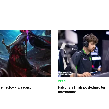
VESTI
remeplov – 6. avgust
Falconsi u finalu poslednjeg turni
International