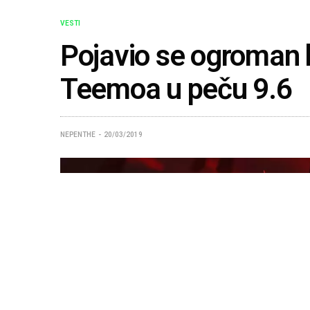
VESTI
Pojavio se ogroman 
Teemoa u peču 9.6
NEPENTHE
20/03/2019