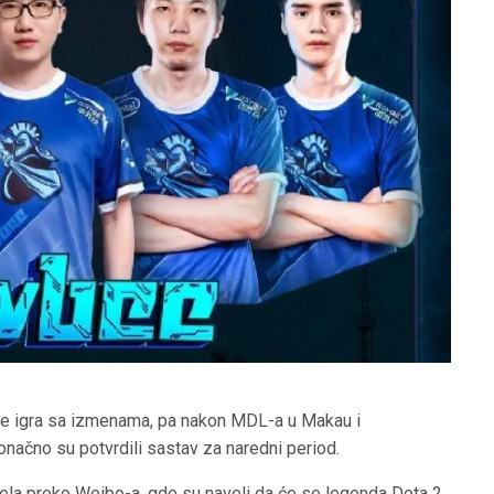
e igra sa izmenama, pa nakon MDL-a u Makau i
onačno su potvrdili sastav za naredni period.
nela preko Weibo-a, gde su naveli da će se legenda Dota 2