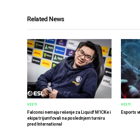
Related News
VESTI
VESTI
Falconsi nemaju rešenje za Liquid! M1CKe i
Esports v
ekipa trijumfovali na poslednjem turniru
pred International