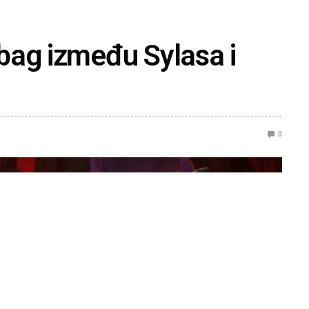
bag između Sylasa i
0