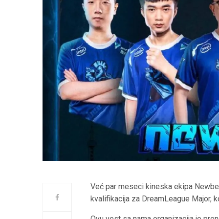
Već par meseci kineska ekipa Newbe
kvalifikacija za DreamLeague Major, k
Ovu vest sa nama organizacija je pre