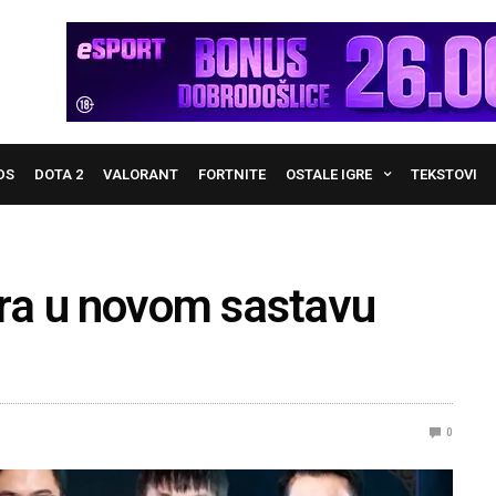
DS
DOTA 2
VALORANT
FORTNITE
OSTALE IGRE
TEKSTOVI
ra u novom sastavu
0