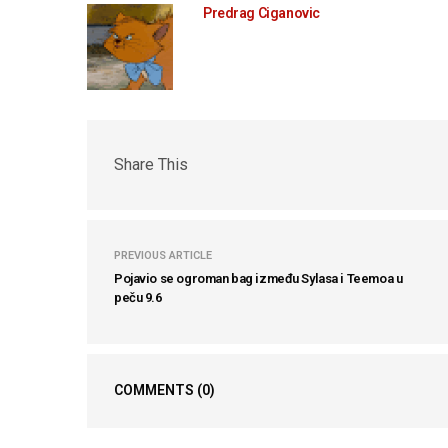
Predrag Ciganovic
Share This
PREVIOUS ARTICLE
Pojavio se ogroman bag između Sylasa i Teemoa u
peču 9.6
COMMENTS
(0)