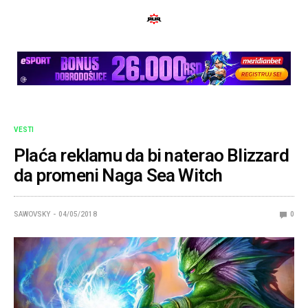
VESTI
Plaća reklamu da bi naterao Blizzard
da promeni Naga Sea Witch
SAWOVSKY
04/05/2018
0