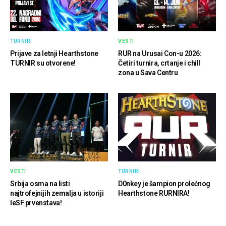
TURNIRI
VESTI
Prijave za letnji Hearthstone
RUR na Urusai Con-u 2026:
TURNIR su otvorene!
Četiri turnira, crtanje i chill
zona u Sava Centru
VESTI
TURNIRI
Srbija osma na listi
D0nkey je šampion prolećnog
najtrofejnijih zemalja u istoriji
Hearthstone RURNIRA!
IeSF prvenstava!