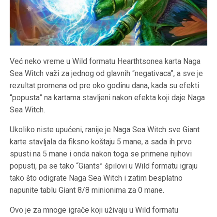
Već neko vreme u Wild formatu Hearthtsonea karta Naga
Sea Witch važi za jednog od glavnih “negativaca”, a sve je
rezultat promena od pre oko godinu dana, kada su efekti
“popusta” na kartama stavljeni nakon efekta koji daje Naga
Sea Witch.
Ukoliko niste upućeni, ranije je Naga Sea Witch sve Giant
karte stavljala da fiksno koštaju 5 mane, a sada ih prvo
spusti na 5 mane i onda nakon toga se primene njihovi
popusti, pa se tako “Giants” špilovi u Wild formatu igraju
tako što odigrate Naga Sea Witch i zatim besplatno
napunite tablu Giant 8/8 minionima za 0 mane.
Ovo je za mnoge igrače koji uživaju u Wild formatu