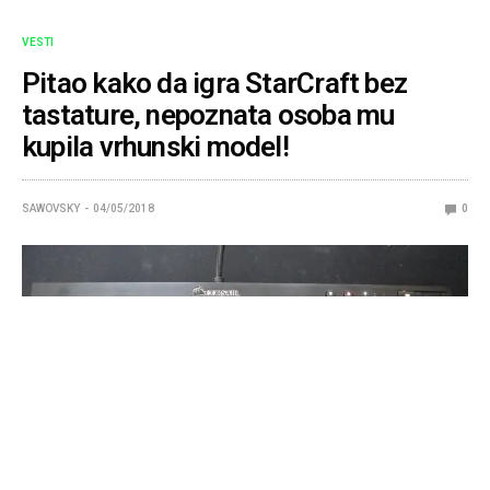
VESTI
Pitao kako da igra StarCraft bez
tastature, nepoznata osoba mu
kupila vrhunski model!
SAWOVSKY
04/05/2018
0