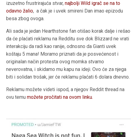
izuzetno frustrirajuća stvar,
najbolji Wild igrač se na to
odavno žalio
, a čak je i uvek smireni Dan imao epizodu
besa zbog ovoga.
Ali sada je jedan Hearthstone fan otišao korak dalje i rešao
da će plaćati reklamu na Redditu sve dok Blizzard ne vrati
interakciju da radi kao ranije, odnosno da Gianti uvek
koštaju 5 mana! Moramo priznati da je posvećenost i
originalan način protesta ovog momka stvarno
neverovatna, i skidamo mu kapu na ideji. Ovo će za njega
biti i solidan trošak, jer će reklamu plaćati 6 dolara dnevno.
Reklamu možete videti ispod, a njegov Reddit thread na
ovu temu
možete pročitati na ovom linku.