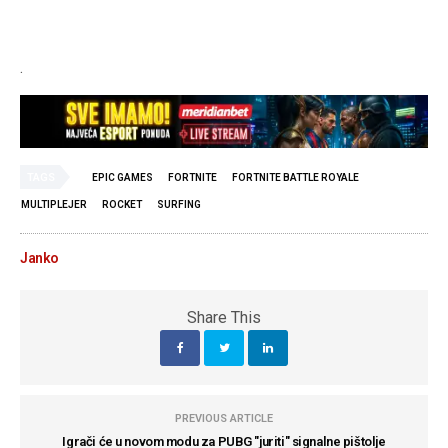
.
TAGS
EPIC GAMES
FORTNITE
FORTNITE BATTLE ROYALE
MULTIPLEJER
ROCKET
SURFING
Janko
Share This
PREVIOUS ARTICLE
Igrači će u novom modu za PUBG "juriti" signalne pištolje