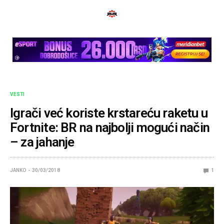
VESTI
Igrači već koriste krstareću raketu u
Fortnite: BR na najbolji mogući način
– za jahanje
JANKO
30/03/2018
1