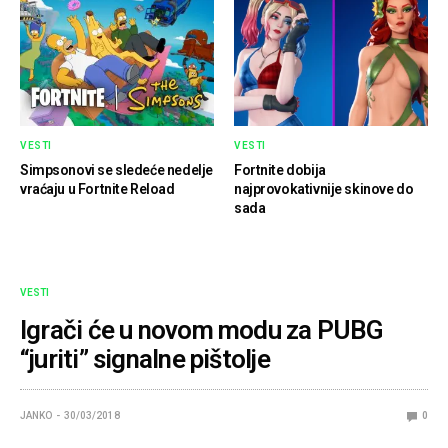
VESTI
VESTI
Simpsonovi se sledeće nedelje
Fortnite dobija
vraćaju u Fortnite Reload
najprovokativnije skinove do
sada
VESTI
Igrači će u novom modu za PUBG
“juriti” signalne pištolje
JANKO
30/03/2018
0