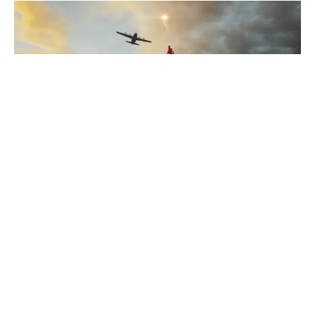
PUBG je nedavno dobio vremenski ograničene modove
igranja, prvi je doneo po osam igrača u
squadu,
a sada je
pred nama drugi mod u kojem će se juriti pištolji sa
signalnim raketama(flare gun).
Pravila su uglavnom ista kao i kod normalne igre, samo
što su signalne rakete u fokusu i one se mogu pronaći
samo u ograničenom broju u malim kućama(slika ispod).