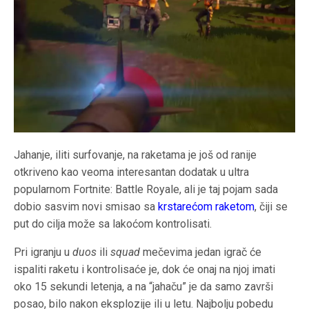
Jahanje, iliti surfovanje, na raketama je još od ranije
otkriveno kao veoma interesantan dodatak u ultra
popularnom Fortnite: Battle Royale, ali je taj pojam sada
dobio sasvim novi smisao sa
krstarećom raketom
, čiji se
put do cilja može sa lakoćom kontrolisati.
Pri igranju u
duos
ili
squad
mečevima jedan igrač će
ispaliti raketu i kontrolisaće je, dok će onaj na njoj imati
oko 15 sekundi letenja, a na “jahaču” je da samo završi
posao, bilo nakon eksplozije ili u letu. Najbolju pobedu