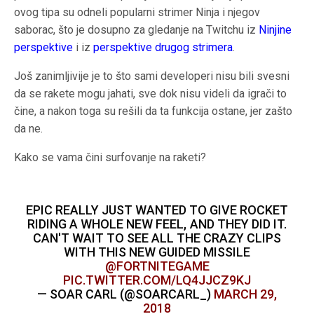
ovog tipa su odneli popularni strimer Ninja i njegov
saborac, što je dosupno za gledanje na Twitchu iz
Ninjine
perspektive
i iz
perspektive drugog strimera
.
Još zanimljivije je to što sami developeri nisu bili svesni
da se rakete mogu jahati, sve dok nisu videli da igrači to
čine, a nakon toga su rešili da ta funkcija ostane, jer zašto
da ne.
Kako se vama čini surfovanje na raketi?
EPIC REALLY JUST WANTED TO GIVE ROCKET
RIDING A WHOLE NEW FEEL, AND THEY DID IT.
CAN'T WAIT TO SEE ALL THE CRAZY CLIPS
WITH THIS NEW GUIDED MISSILE
@FORTNITEGAME
PIC.TWITTER.COM/LQ4JJCZ9KJ
— SOAR CARL (@SOARCARL_)
MARCH 29,
2018