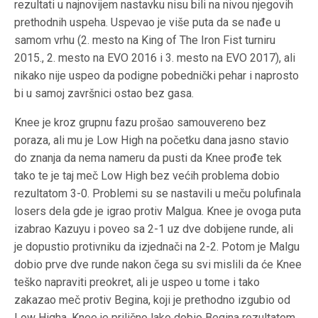
rezultati u najnovijem nastavku nisu bili na nivou njegovih
prethodnih uspeha. Uspevao je više puta da se nađe u
samom vrhu (2. mesto na King of The Iron Fist turniru
2015., 2. mesto na EVO 2016 i 3. mesto na EVO 2017), ali
nikako nije uspeo da podigne pobednički pehar i naprosto
bi u samoj završnici ostao bez gasa.
Knee je kroz grupnu fazu prošao samouvereno bez
poraza, ali mu je Low High na početku dana jasno stavio
do znanja da nema nameru da pusti da Knee prođe tek
tako te je taj meč Low High bez većih problema dobio
rezultatom 3-0. Problemi su se nastavili u meču polufinala
losers dela gde je igrao protiv Malgua. Knee je ovoga puta
izabrao Kazuyu i poveo sa 2-1 uz dve dobijene runde, ali
je dopustio protivniku da izjednači na 2-2. Potom je Malgu
dobio prve dve runde nakon čega su svi mislili da će Knee
teško napraviti preokret, ali je uspeo u tome i tako
zakazao meč protiv Begina, koji je prethodno izgubio od
Low Higha. Knee je prilično lako dobio Begina rezultatom