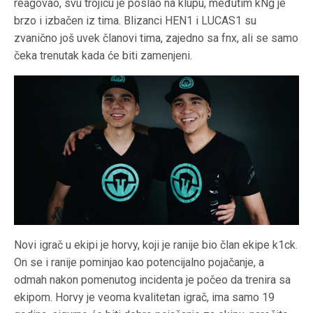
reagovao, svu trojicu je poslao na klupu, međutim kNg je
brzo i izbačen iz tima. Blizanci HEN1 i LUCAS1 su
zvanično još uvek članovi tima, zajedno sa fnx, ali se samo
čeka trenutak kada će biti zamenjeni.
Novi igrač u ekipi je horvy, koji je ranije bio član ekipe k1ck.
On se i ranije pominjao kao potencijalno pojačanje, a
odmah nakon pomenutog incidenta je počeo da trenira sa
ekipom. Horvy je veoma kvalitetan igrač, ima samo 19