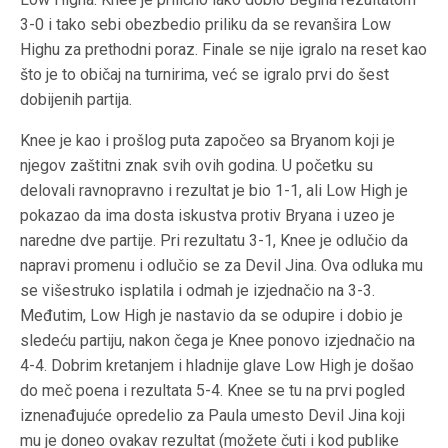
3-0 i tako sebi obezbedio priliku da se revanšira Low
Highu za prethodni poraz. Finale se nije igralo na reset kao
što je to običaj na turnirima, već se igralo prvi do šest
dobijenih partija.
Knee je kao i prošlog puta započeo sa Bryanom koji je
njegov zaštitni znak svih ovih godina. U početku su
delovali ravnopravno i rezultat je bio 1-1, ali Low High je
pokazao da ima dosta iskustva protiv Bryana i uzeo je
naredne dve partije. Pri rezultatu 3-1, Knee je odlučio da
napravi promenu i odlučio se za Devil Jina. Ova odluka mu
se višestruko isplatila i odmah je izjednačio na 3-3.
Međutim, Low High je nastavio da se odupire i dobio je
sledeću partiju, nakon čega je Knee ponovo izjednačio na
4-4. Dobrim kretanjem i hladnije glave Low High je došao
do meč poena i rezultata 5-4. Knee se tu na prvi pogled
iznenađujuće opredelio za Paula umesto Devil Jina koji
mu je doneo ovakav rezultat (možete čuti i kod publike