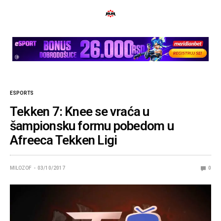
ESPORTS
Tekken 7: Knee se vraća u
šampionsku formu pobedom u
Afreeca Tekken Ligi
MILOZOF
03/10/2017
0