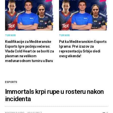
TURNIRI
TURNIRI
Kvalifikacije za Mediteranske
Put ka Mediteranskim Esports
Esports Igre počinju večeras:
Igrama: Prvi izazov za
Vlada Cold Heart će se boriti za
reprezentaciju Srbije sledi
plasman na velikom
ovog vikenda!
međunarodnom turniru u Baru
ESPORTS
Immortals krpi rupe u rosteru nakon
incidenta