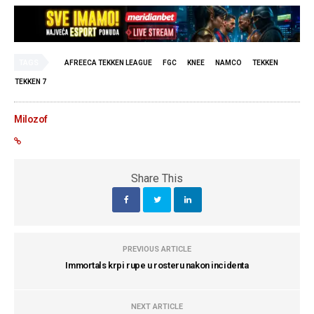
TAGS
AFREECA TEKKEN LEAGUE
FGC
KNEE
NAMCO
TEKKEN
TEKKEN 7
Milozof
Share This
PREVIOUS ARTICLE
Immortals krpi rupe u rosteru nakon incidenta
NEXT ARTICLE