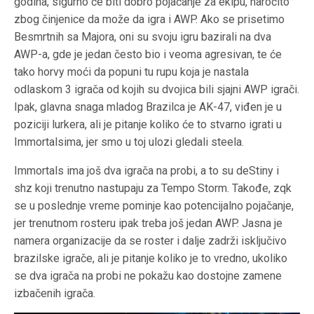
godina, sigurno će biti dobro pojačanje za ekipu, naročito
zbog činjenice da može da igra i AWP. Ako se prisetimo
Besmrtnih sa Majora, oni su svoju igru bazirali na dva
AWP-a, gde je jedan često bio i veoma agresivan, te će
tako horvy moći da popuni tu rupu koja je nastala
odlaskom 3 igrača od kojih su dvojica bili sjajni AWP igrači.
Ipak, glavna snaga mladog Brazilca je AK-47, viđen je u
poziciji lurkera, ali je pitanje koliko će to stvarno igrati u
Immortalsima, jer smo u toj ulozi gledali steela.
Immortals ima još dva igrača na probi, a to su deStiny i
shz koji trenutno nastupaju za Tempo Storm. Takođe, zqk
se u poslednje vreme pominje kao potencijalno pojačanje,
jer trenutnom rosteru ipak treba još jedan AWP. Jasna je
namera organizacije da se roster i dalje zadrži isključivo
brazilske igrače, ali je pitanje koliko je to vredno, ukoliko
se dva igrača na probi ne pokažu kao dostojne zamene
izbačenih igrača.