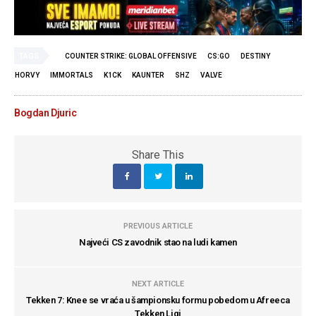
TAGS
COUNTER STRIKE: GLOBAL OFFENSIVE
CS:GO
DESTINY
HORVY
IMMORTALS
K1CK
KAUNTER
SHZ
VALVE
Bogdan Djuric
Share This
PREVIOUS ARTICLE
Najveći CS zavodnik stao na ludi kamen
NEXT ARTICLE
Tekken 7: Knee se vraća u šampionsku formu pobedom u Afreeca
Tekken Ligi