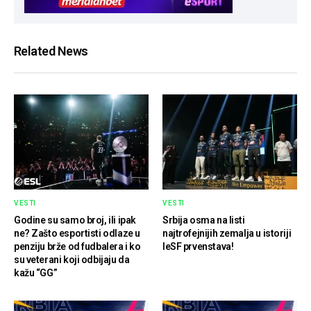
Related News
VESTI
VESTI
Godine su samo broj, ili ipak
Srbija osma na listi
ne? Zašto esportisti odlaze u
najtrofejnijih zemalja u istoriji
penziju brže od fudbalera i ko
IeSF prvenstava!
su veterani koji odbijaju da
kažu “GG”