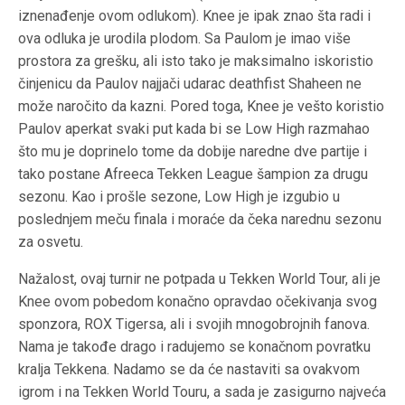
iznenađenje ovom odlukom). Knee je ipak znao šta radi i
ova odluka je urodila plodom. Sa Paulom je imao više
prostora za grešku, ali isto tako je maksimalno iskoristio
činjenicu da Paulov najjači udarac deathfist Shaheen ne
može naročito da kazni. Pored toga, Knee je vešto koristio
Paulov aperkat svaki put kada bi se Low High razmahao
što mu je doprinelo tome da dobije naredne dve partije i
tako postane Afreeca Tekken League šampion za drugu
sezonu. Kao i prošle sezone, Low High je izgubio u
poslednjem meču finala i moraće da čeka narednu sezonu
za osvetu.
Nažalost, ovaj turnir ne potpada u Tekken World Tour, ali je
Knee ovom pobedom konačno opravdao očekivanja svog
sponzora, ROX Tigersa, ali i svojih mnogobrojnih fanova.
Nama je takođe drago i radujemo se konačnom povratku
kralja Tekkena. Nadamo se da će nastaviti sa ovakvom
igrom i na Tekken World Touru, a sada je zasigurno najveća