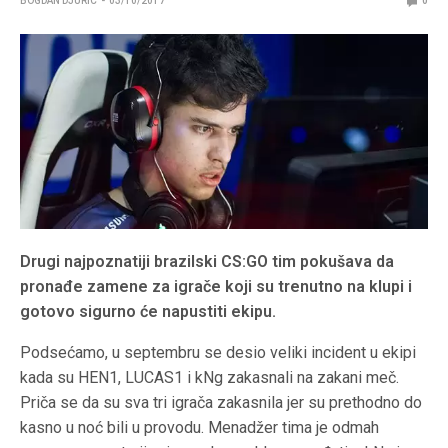
BOGDAN DJURIC
03/10/2017
0
Drugi najpoznatiji brazilski CS:GO tim pokušava da
pronađe zamene za igrače koji su trenutno na klupi i
gotovo sigurno će napustiti ekipu.
Podsećamo, u septembru se desio veliki incident u ekipi
kada su HEN1, LUCAS1 i kNg zakasnali na zakani meč.
Priča se da su sva tri igrača zakasnila jer su prethodno do
kasno u noć bili u provodu. Menadžer tima je odmah