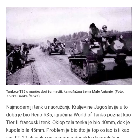
Tankete T32 u marševskoj formaciji, kamuflažna šema Male Antante. (Foto:
Zbirka Danka Čanka)
Najmoderniji tenk u naoružanju Kraljevine Jugoslavije u to
doba je bio Reno R35, igračima World of Tanks poznat kao
Tier II francuski tenk. Oklop tela tenka je bio 40mm, dok je
kupola bila 45mm. Problem je bio što je top ostao isti kao
i na FT 17 ali ipak i on je mogao donekle da posluži –