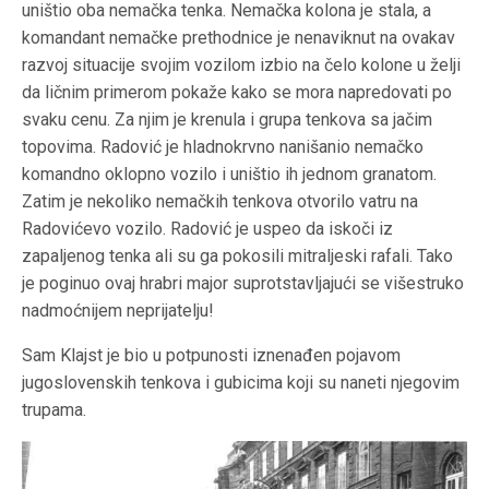
uništio oba nemačka tenka. Nemačka kolona je stala, a
komandant nemačke prethodnice je nenaviknut na ovakav
razvoj situacije svojim vozilom izbio na čelo kolone u želji
da ličnim primerom pokaže kako se mora napredovati po
svaku cenu. Za njim je krenula i grupa tenkova sa jačim
topovima. Radović je hladnokrvno nanišanio nemačko
komandno oklopno vozilo i uništio ih jednom granatom.
Zatim je nekoliko nemačkih tenkova otvorilo vatru na
Radovićevo vozilo. Radović je uspeo da iskoči iz
zapaljenog tenka ali su ga pokosili mitraljeski rafali. Tako
je poginuo ovaj hrabri major suprotstavljajući se višestruko
nadmoćnijem neprijatelju!
Sam Klajst je bio u potpunosti iznenađen pojavom
jugoslovenskih tenkova i gubicima koji su naneti njegovim
trupama.